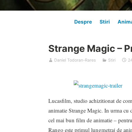
Despre
Stiri
Anima
Strange Magic – Pr
Daniel Todoran-Rares
Stiri
2
Lucasfilm, studio achizitionat de com
animatie Strange Magic. In urma cu d
cel mai bun film de animatie – pentr
Rango este primul lungmetraj de ani­m