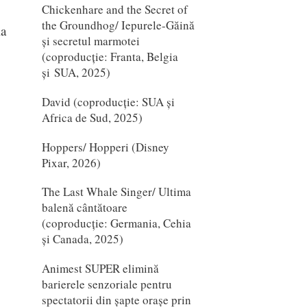
Chickenhare and the Secret of
the Groundhog/ Iepurele-Găină
ia
și secretul marmotei
(coproducție: Franta, Belgia
și SUA, 2025)
David (coproducție: SUA și
Africa de Sud, 2025)
Hoppers/ Hopperi (Disney
Pixar, 2026)
The Last Whale Singer/ Ultima
balenă cântătoare
(coproducție: Germania, Cehia
și Canada, 2025)
Animest SUPER elimină
barierele senzoriale pentru
spectatorii din șapte orașe prin