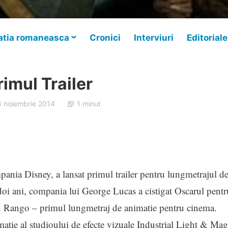
tia romaneasca
Cronici
Interviuri
Editoriale
imul Trailer
4 noiembrie 2014
1 minut
pania Disney, a lansat primul trailer pentru lungmetrajul d
oi ani, compania lui George Lucas a cistigat Oscarul pentr
u Rango – primul lungmetraj de animatie pentru cinema.
atie al studioului de efecte vizuale Industrial Light & Mag