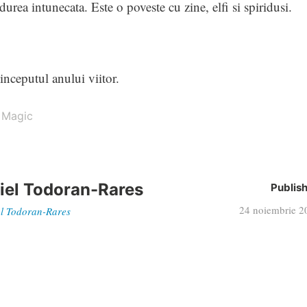
rea intunecata. Este o poveste cu zine, elfi si spiridusi.
nceputul anului viitor.
 Magic
iel Todoran-Rares
Publis
24 noiembrie 2
iel Todoran-Rares
dagascar” are premiera în România pe 28 noiembrie (VIDEO dubl