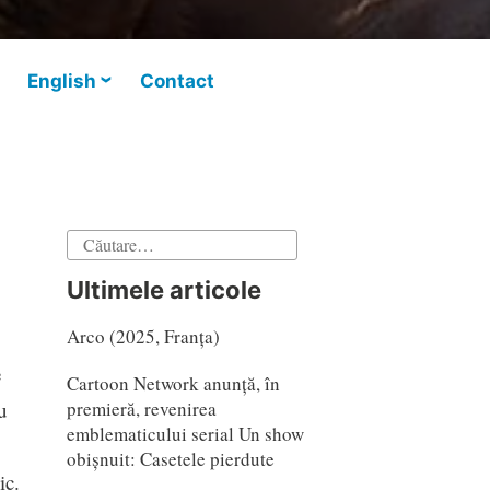
English
Contact
Caută
după:
Ultimele articole
Arco (2025, Franța)
e
Cartoon Network anunță, în
premieră, revenirea
u
emblematicului serial Un show
obișnuit: Casetele pierdute
ic.