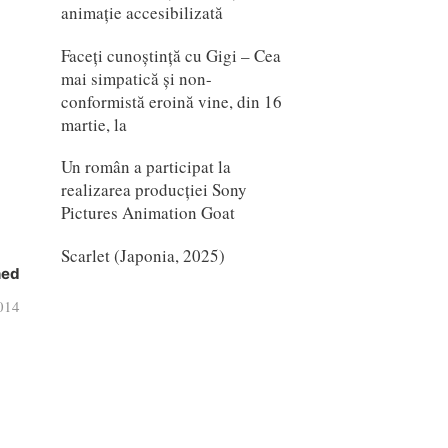
animație accesibilizată
Faceți cunoștință cu Gigi – Cea
mai simpatică și non-
conformistă eroină vine, din 16
martie, la
Un român a participat la
realizarea producției Sony
Pictures Animation Goat
Scarlet (Japonia, 2025)
hed
014
at