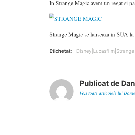
In Strange Magic avem un regat si padu
Strange Magic se lanseaza in SUA la i
Etichetat
Disney|Lucasfilm|Strange
Publicat de
Dan
Vezi toate articolele lui Dan
Navigare
Articol
Filmul de animaţie „Pinguinii din Ma