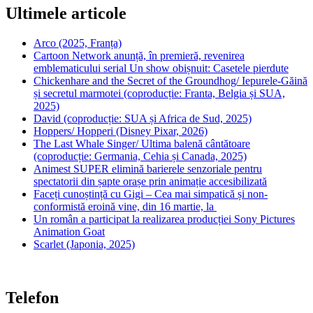
Ultimele articole
Arco (2025, Franța)
Cartoon Network anunță, în premieră, revenirea
emblematicului serial Un show obișnuit: Casetele pierdute
Chickenhare and the Secret of the Groundhog/ Iepurele-Găină
și secretul marmotei (coproducție: Franta, Belgia și SUA,
2025)
David (coproducție: SUA și Africa de Sud, 2025)
Hoppers/ Hopperi (Disney Pixar, 2026)
The Last Whale Singer/ Ultima balenă cântătoare
(coproducție: Germania, Cehia și Canada, 2025)
Animest SUPER elimină barierele senzoriale pentru
spectatorii din șapte orașe prin animație accesibilizată
Faceți cunoștință cu Gigi – Cea mai simpatică și non-
conformistă eroină vine, din 16 martie, la
Un român a participat la realizarea producției Sony Pictures
Animation Goat
Scarlet (Japonia, 2025)
Telefon