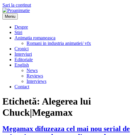
Sari la conținut
Meniu
Proanimatie
Stiri despre filme de animatie
Despre
Stiri
Animatia romaneasca
Romani in industria animatiei/ vfx
Cronici
Interviuri
Editoriale
English
News
Reviews
Interviews
Contact
Etichetă:
Alegerea lui
Chuck|Megamax
Megamax difuzeaza cel mai nou serial de