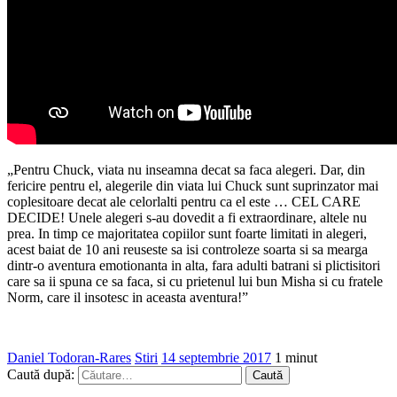
„Pentru Chuck, viata nu inseamna decat sa faca alegeri. Dar, din
fericire pentru el, alegerile din viata lui Chuck sunt suprinzator mai
coplesitoare decat ale celorlalti pentru ca el este … CEL CARE
DECIDE! Unele alegeri s-au dovedit a fi extraordinare, altele nu
prea. In timp ce majoritatea copiilor sunt foarte limitati in alegeri,
acest baiat de 10 ani reuseste sa isi controleze soarta si sa mearga
dintr-o aventura emotionanta in alta, fara adulti batrani si plictisitori
care sa ii spuna ce sa faca, si cu prietenul lui bun Misha si cu fratele
Norm, care il insotesc in aceasta aventura!”
Daniel Todoran-Rares
Stiri
14 septembrie 2017
1 minut
Caută după: