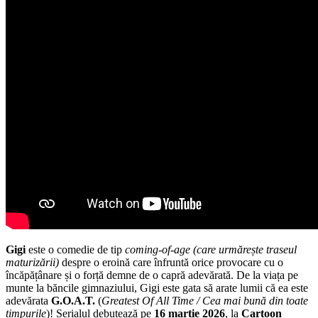
Gigi
este o comedie de tip
coming-of-age (care urmărește traseul
maturizării)
despre o eroină care înfruntă orice provocare cu o
încăpățânare și o forță demne de o capră adevărată. De la viața pe
munte la băncile gimnaziului, Gigi este gata să arate lumii că ea este
adevărata
G.O.A.T.
(
Greatest Of All Time / Cea mai bună din toate
timpurile
)! Serialul debutează pe
16 martie 2026
, la
Cartoon