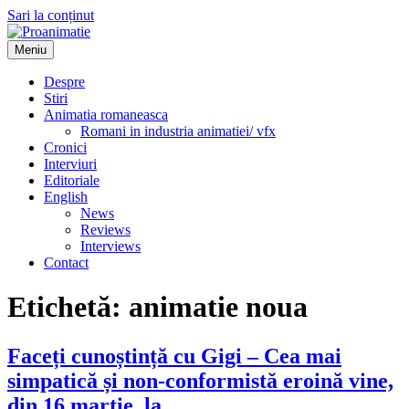
Sari la conținut
Meniu
Proanimatie
Stiri despre filme de animatie
Despre
Stiri
Animatia romaneasca
Romani in industria animatiei/ vfx
Cronici
Interviuri
Editoriale
English
News
Reviews
Interviews
Contact
Etichetă:
animatie noua
Faceți cunoștință cu Gigi – Cea mai
simpatică și non-conformistă eroină vine,
din 16 martie, la