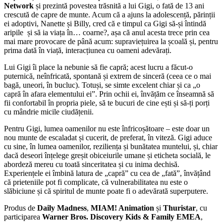
Network
și prezintă povestea trăsnită a lui Gigi, o fată de 13 ani
crescută de capre de munte. Acum că a ajuns la adolescență, părinții
ei adoptivi, Nanette și Billy, cred că e timpul ca Gigi să-și întindă
aripile și să ia viața în… coarne?, așa că anul acesta trece prin cea
mai mare provocare de până acum: supraviețuirea la școală și, pentru
prima dată în viață, interacțiunea cu oameni adevărați.
Lui Gigi îi place la nebunie să fie capră; acest lucru a făcut-o
puternică, neînfricată, spontană și extrem de sinceră (ceea ce o mai
bagă, uneori, în bucluc). Totuși, se simte excelent chiar și ca „o
capră în afara elementului ei”. Prin ochii ei, învățăm ce înseamnă să
fii confortabil în propria piele, să te bucuri de cine ești și să-ți porți
cu mândrie micile ciudățenii.
Pentru Gigi, lumea oamenilor nu este înfricoșătoare – este doar un
nou munte de escaladat și cucerit, de preferat, în viteză. Gigi aduce
cu sine, în lumea oamenilor, reziliența și bunătatea muntelui, și, chiar
dacă deseori înțelege greșit obiceiurile umane și eticheta socială, le
abordeză mereu cu toată sinceritatea și cu inima dechisă.
Experiențele ei îmbină latura de „capră” cu cea de „fată”, învățând
că prieteniile pot fi complicate, că vulnerabilitatea nu este o
slăbiciune și că spiritul de munte poate fi o adevărată superputere.
Produs de
Daily Madness
,
MIAM! Animation
și
Thuristar
, cu
participarea
Warner Bros. Discovery Kids & Family EMEA
,