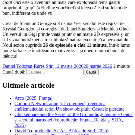
Goat Girl
este o aventură animată care explorează tema găsirii
propriului „grup” (#FindingYourHerd) și ideea că ești suficient de
bun, indiferent de unde vii.
Creat de Shannon George și Kristina Yee, serialul este regizat de
Krystal Georgiou și co-regizat de Lauri Saunders și Matthieu Giner.
Universul lui Gigi prinde viață printr-o animație 2D expresivă și un
stil vizual îndrăzneț care subliniază natura excentrică a personajului.
Noul sezon cuprinde
26 de episoade a câte 11 minute
, într-o lume
unde iarba este întotdeauna mai verde… și uneori numai bună de
mâncat!
Daniel Todoran-Rares
Stiri
12 martie 2026
20 martie 2026
2 minute
Caută după:
Ultimele articole
Arco (2025, Franța)
Cartoon Network anunță, în premieră, revenirea
emblematicului serial Un show obișnuit: Casetele pierdute
Chickenhare and the Secret of the Groundhog/ Iepurele-Găină
și secretul marmotei (coproducție: Franta, Belgia și SUA,
2025)
David (coproducție: SUA și Africa de Sud, 2025)