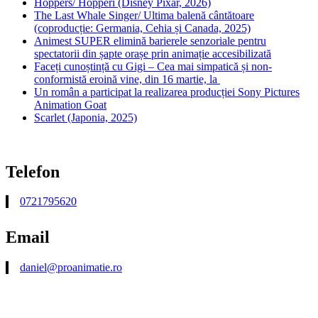
Hoppers/ Hopperi (Disney Pixar, 2026)
The Last Whale Singer/ Ultima balenă cântătoare
(coproducție: Germania, Cehia și Canada, 2025)
Animest SUPER elimină barierele senzoriale pentru
spectatorii din șapte orașe prin animație accesibilizată
Faceți cunoștință cu Gigi – Cea mai simpatică și non-
conformistă eroină vine, din 16 martie, la
Un român a participat la realizarea producției Sony Pictures
Animation Goat
Scarlet (Japonia, 2025)
Telefon
0721795620
Email
daniel@proanimatie.ro