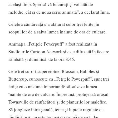
acelaşi timp. Sper să vă bucuraţi şi voi atât de
melodie, cât şi de noua serie animată”, a declarat Inna.
Celebra cântăreaţă s-a alăturat celor trei fetiţe, în
scopul lor de a salva lumea înainte de ora de culcare.
Animaţia „Fetițele Powerpuff” a fost realizată în
Studiourile Cartoon Network și este difuzată în fiecare
sâmbătă şi duminică, de la ora 8:45.
Cele trei surori supereroine, Blossom, Bubbles și
Buttercup, cunoscute ca „Fetițele Powerpuff”, sunt trei
fetițe cu o misiune importantă: să salveze lumea
înainte de ora de culcare. Împreună, protejează orașul
Townsville de răufăcători și de planurile lor malefice.
Să jongleze între școală, teme și luptele regulate cu
răufăcătorii, nu este tocmai o sarcină ușoară, dar