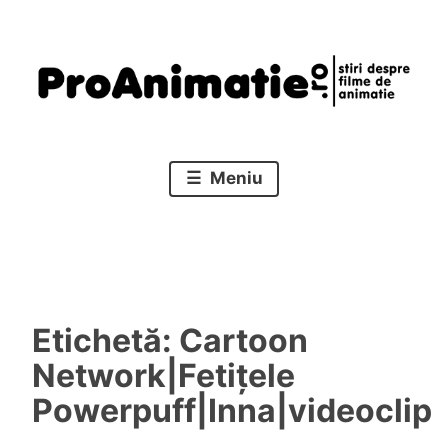
Sari
la
conținut
Stiri despre filme de animatie
Proanimatie
Meniu
Etichetă:
Cartoon
Network|Fetițele
Powerpuff|Inna|videoclip