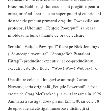
Blossom, Bubbles și Buttercup sunt pregătite pentru
orice, oricând. Înarmate cu super-puteri și cu prieteni
de nădejde precum primarul orașului Townsville sau
profesorul Utonium, „Fetițele Powerpuff” salvează
întotdeauna lumea înainte de ora de culcare.
Serialul „Fetițele Powerpuff” îl are pe Nick Jennings
(“Să-nceapă Aventura”, “SpongeBob Pantaloni
Pătraţi”) producător executiv, iar co-producătorul
executiv este Bob Boyle (“Wow! Wow! Wubbzy!“).
Una dintre cele mai longevive animaţii Cartoon
Network, seria originală „Fetițele Powerpuff” a fost
creată de Craig McCracken și a avut lansarea în 1996.
Animaţia a câștigat două premii Emmy®, iar cele 78
de episoade au câștigat numeroase distincții și