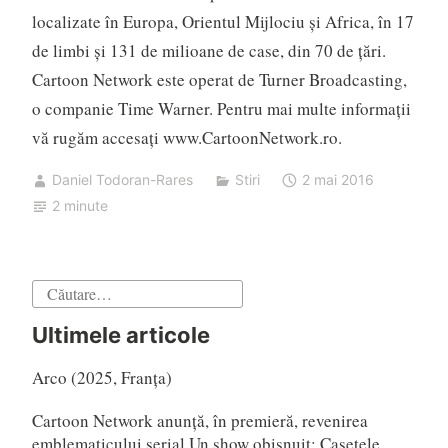
localizate în Europa, Orientul Mijlociu şi Africa, în 17
de limbi şi 131 de milioane de case, din 70 de ţări.
Cartoon Network este operat de Turner Broadcasting,
o companie Time Warner. Pentru mai multe informații
vă rugăm accesați www.CartoonNetwork.ro.
Daniel Todoran-Rares
Stiri
2 mai 2016
2 minute
Caută
după:
Ultimele articole
Arco (2025, Franța)
Cartoon Network anunță, în premieră, revenirea
emblematicului serial Un show obișnuit: Casetele