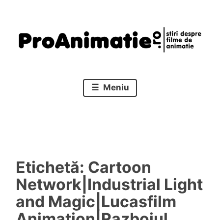
Sari
la
conținut
Stiri despre filme de animatie
Proanimatie
Meniu
Etichetă:
Cartoon
Network|Industrial Light
and Magic|Lucasfilm
Animation|Razboiul