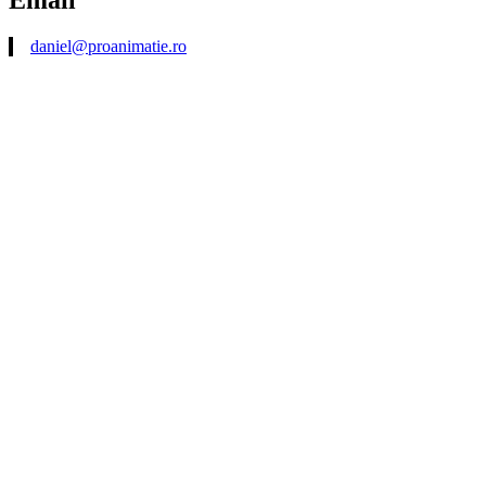
Email
daniel@proanimatie.ro