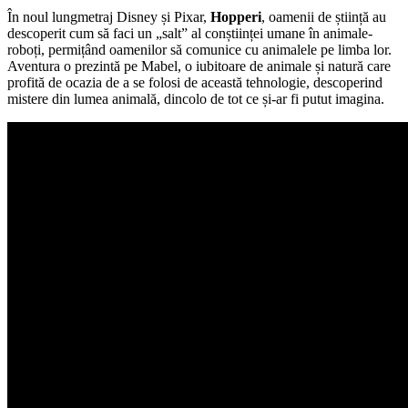
În noul lungmetraj Disney și Pixar,
Hopperi
, oamenii de știință au
descoperit cum să faci un „salt” al conștiinței umane în animale-
roboți, permițând oamenilor să comunice cu animalele pe limba lor.
Aventura o prezintă pe Mabel, o iubitoare de animale și natură care
profită de ocazia de a se folosi de această tehnologie, descoperind
mistere din lumea animală, dincolo de tot ce și-ar fi putut imagina.