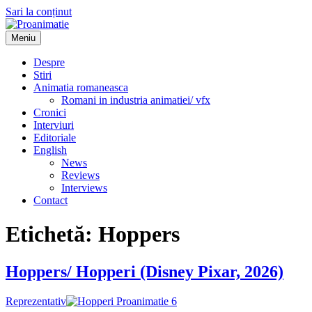
Sari la conținut
Meniu
Proanimatie
Stiri despre filme de animatie
Despre
Stiri
Animatia romaneasca
Romani in industria animatiei/ vfx
Cronici
Interviuri
Editoriale
English
News
Reviews
Interviews
Contact
Etichetă:
Hoppers
Hoppers/ Hopperi (Disney Pixar, 2026)
Reprezentativ