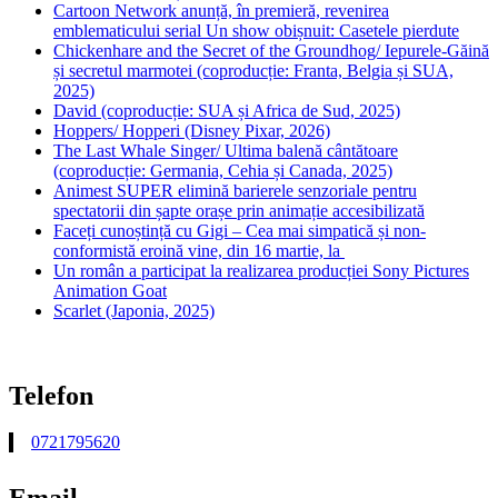
Cartoon Network anunță, în premieră, revenirea
emblematicului serial Un show obișnuit: Casetele pierdute
Chickenhare and the Secret of the Groundhog/ Iepurele-Găină
și secretul marmotei (coproducție: Franta, Belgia și SUA,
2025)
David (coproducție: SUA și Africa de Sud, 2025)
Hoppers/ Hopperi (Disney Pixar, 2026)
The Last Whale Singer/ Ultima balenă cântătoare
(coproducție: Germania, Cehia și Canada, 2025)
Animest SUPER elimină barierele senzoriale pentru
spectatorii din șapte orașe prin animație accesibilizată
Faceți cunoștință cu Gigi – Cea mai simpatică și non-
conformistă eroină vine, din 16 martie, la
Un român a participat la realizarea producției Sony Pictures
Animation Goat
Scarlet (Japonia, 2025)
Telefon
0721795620