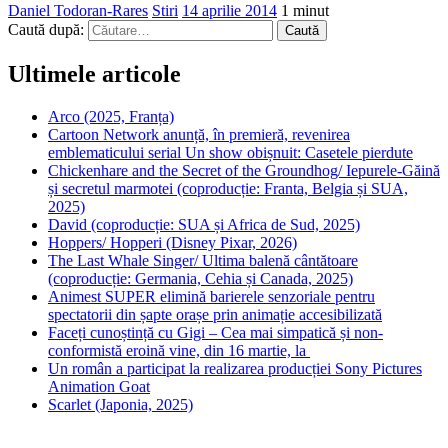
Daniel Todoran-Rares
Stiri
14 aprilie 2014
1 minut
Caută după:
Ultimele articole
Arco (2025, Franța)
Cartoon Network anunță, în premieră, revenirea
emblematicului serial Un show obișnuit: Casetele pierdute
Chickenhare and the Secret of the Groundhog/ Iepurele-Găină
și secretul marmotei (coproducție: Franta, Belgia și SUA,
2025)
David (coproducție: SUA și Africa de Sud, 2025)
Hoppers/ Hopperi (Disney Pixar, 2026)
The Last Whale Singer/ Ultima balenă cântătoare
(coproducție: Germania, Cehia și Canada, 2025)
Animest SUPER elimină barierele senzoriale pentru
spectatorii din șapte orașe prin animație accesibilizată
Faceți cunoștință cu Gigi – Cea mai simpatică și non-
conformistă eroină vine, din 16 martie, la
Un român a participat la realizarea producției Sony Pictures
Animation Goat
Scarlet (Japonia, 2025)