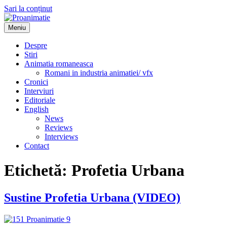
Sari la conținut
Meniu
Proanimatie
Stiri despre filme de animatie
Despre
Stiri
Animatia romaneasca
Romani in industria animatiei/ vfx
Cronici
Interviuri
Editoriale
English
News
Reviews
Interviews
Contact
Etichetă:
Profetia Urbana
Sustine Profetia Urbana (VIDEO)