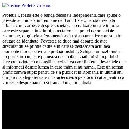
Profetia Urbana este o banda desenata independenta care spune o
poveste acumulata in mai bine de 3 ani. Este o banda desenata
urbana care vorbeste despre societatea apasatoare in care traim si
care este separata in 2 lumi, o metafora asupra claselor sociale
rasturnate, o oglinda a fenomenelor dar si a oamenilor care sunt in
cautare de identitate. Povestea se duce mai departe de atat,
strecurandu-se printre cadrele in care se desfasoara actiunea
momente introspective ale protagonistului, Schijă – un razboinic si
un profet urban, care planeaza des inafara spatiului si timpului si
face cunostinta cu o constiinta colectiva care ii ofera adevaratele chei
si informatii despre lumea in care traim si nu numai. Este un roman
grafic cumva atipic pentru ce s-a publicat in Romania in ultimii ani
din pricina alegoriei care il caracterizeaza pe alocuri cat si pentru ca
vorbeste despre oameni si framantarea lor actuala.