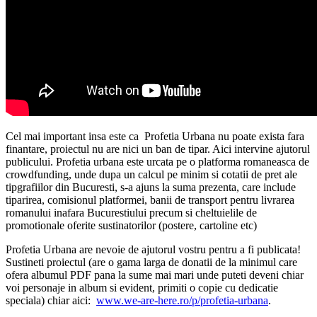
Cel mai important insa este ca Profetia Urbana nu poate exista fara
finantare, proiectul nu are nici un ban de tipar. Aici intervine ajutorul
publicului. Profetia urbana este urcata pe o platforma romaneasca de
crowdfunding, unde dupa un calcul pe minim si cotatii de pret ale
tipgrafiilor din Bucuresti, s-a ajuns la suma prezenta, care include
tiparirea, comisionul platformei, banii de transport pentru livrarea
romanului inafara Bucurestiului precum si cheltuielile de
promotionale oferite sustinatorilor (postere, cartoline etc)
Profetia Urbana are nevoie de ajutorul vostru pentru a fi publicata!
Sustineti proiectul (are o gama larga de donatii de la minimul care
ofera albumul PDF pana la sume mai mari unde puteti deveni chiar
voi personaje in album si evident, primiti o copie cu dedicatie
speciala) chiar aici:
www.we-are-here.ro/p/profetia-urbana
.