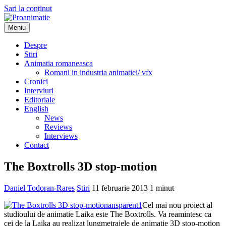
Sari la conținut
Meniu
Proanimatie
Stiri despre filme de animatie
Despre
Stiri
Animatia romaneasca
Romani in industria animatiei/ vfx
Cronici
Interviuri
Editoriale
English
News
Reviews
Interviews
Contact
The Boxtrolls 3D stop-motion
Daniel Todoran-Rares
Stiri
11 februarie 2013
1 minut
Cel mai nou proiect al
studioului de animatie Laika este The Boxtrolls. Va reamintesc ca
cei de la Laika au realizat lungmetrajele de animatie 3D stop-motion