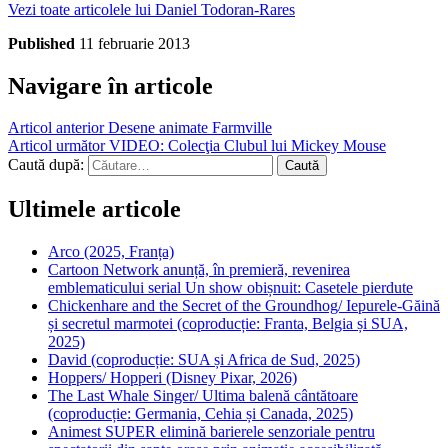
Vezi toate articolele lui Daniel Todoran-Rares
Published
11 februarie 2013
Navigare în articole
Articol anterior
Desene animate Farmville
Articol următor
VIDEO: Colecţia Clubul lui Mickey Mouse
Caută după:
Ultimele articole
Arco (2025, Franța)
Cartoon Network anunță, în premieră, revenirea
emblematicului serial Un show obișnuit: Casetele pierdute
Chickenhare and the Secret of the Groundhog/ Iepurele-Găină
și secretul marmotei (coproducție: Franta, Belgia și SUA,
2025)
David (coproducție: SUA și Africa de Sud, 2025)
Hoppers/ Hopperi (Disney Pixar, 2026)
The Last Whale Singer/ Ultima balenă cântătoare
(coproducție: Germania, Cehia și Canada, 2025)
Animest SUPER elimină barierele senzoriale pentru