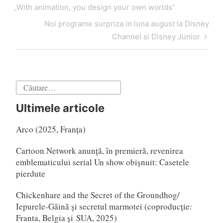
în
anterior
„With animation, you design your own worlds”
articole
Articol
Noi programe surpriza in luna august la Disney
următor
Channel si Disney Junior
Caută
după:
Ultimele articole
Arco (2025, Franța)
Cartoon Network anunță, în premieră, revenirea
emblematicului serial Un show obișnuit: Casetele
pierdute
Chickenhare and the Secret of the Groundhog/
Iepurele-Găină și secretul marmotei (coproducție:
Franta, Belgia și SUA, 2025)