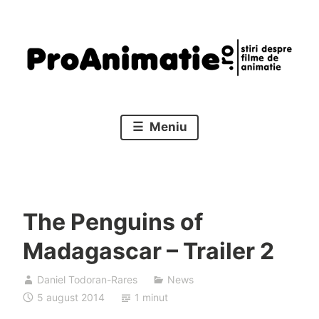
Sari
la
conținut
Stiri despre filme de animatie
Proanimatie
Meniu
The Penguins of
Madagascar – Trailer 2
Daniel Todoran-Rares
News
5 august 2014
1 minut