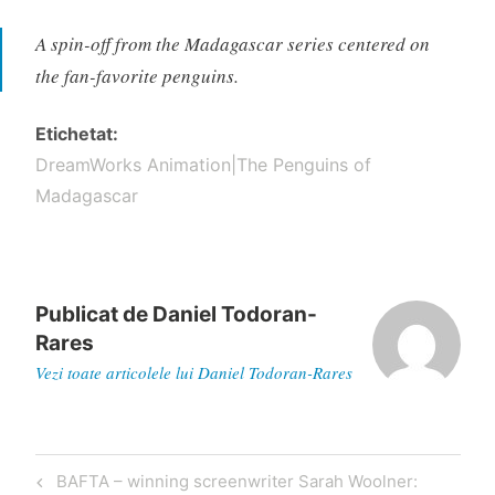
A spin-off from the Madagascar series centered on
the fan-favorite penguins.
Etichetat
DreamWorks Animation|The Penguins of
Madagascar
Publicat de
Daniel Todoran-
Rares
Vezi toate articolele lui Daniel Todoran-Rares
Navigare
Articol
BAFTA – winning screenwriter Sarah Woolner: