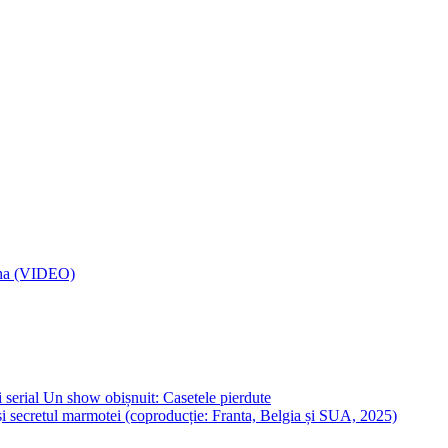
mana (VIDEO)
 serial Un show obișnuit: Casetele pierdute
i secretul marmotei (coproducție: Franta, Belgia și SUA, 2025)