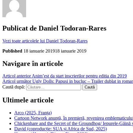
Publicat de
Daniel Todoran-Rares
Vezi toate articolele lui Daniel Todoran-Rares
Published
18 ianuarie 2019
18 ianuarie 2019
Navigare în articole
Articol anterior
Anim’est da start inscrierilor pentru editia din 2019
Articol următor
Ugly Dolls: Papusi in bucluc – Trailer dublat in ro
Caută după:
Ultimele articole
Arco (2025, Franța)
Cartoon Network anunță, în premieră, revenirea emblematicului
Chickenhare and the Secret of the Groundhog/ Iepurele-Găină ș
David (coproducție: SUA și Africa de Sud, 2025)