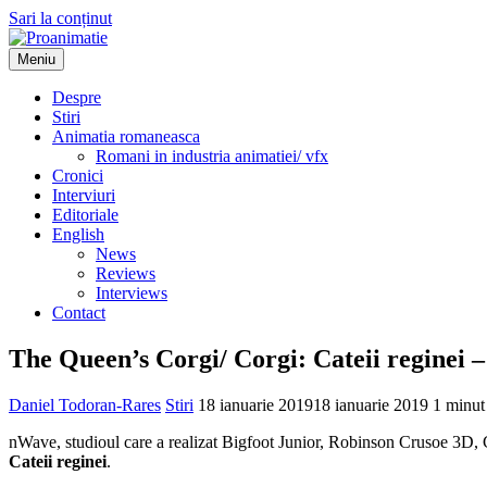
Sari la conținut
Meniu
Proanimatie
Stiri despre filme de animatie
Despre
Stiri
Animatia romaneasca
Romani in industria animatiei/ vfx
Cronici
Interviuri
Editoriale
English
News
Reviews
Interviews
Contact
The Queen’s Corgi/ Corgi: Cateii reginei 
Daniel Todoran-Rares
Stiri
18 ianuarie 2019
18 ianuarie 2019
1 minut
nWave, studioul care a realizat Bigfoot Junior, Robinson Crusoe 3D, 
Cateii reginei
.