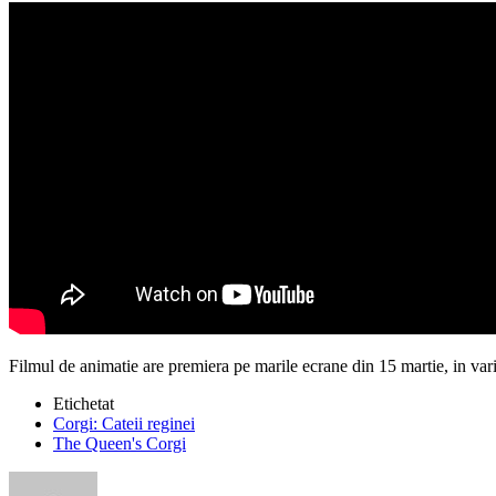
Filmul de animatie are premiera pe marile ecrane din 15 martie, in var
Etichetat
Corgi: Cateii reginei
The Queen's Corgi