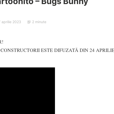
artoonito – Bugs Bunny
 aprilie 2023
2 minute
R!
CONSTRUCTORII ESTE DIFUZATĂ DIN 24 APRILI