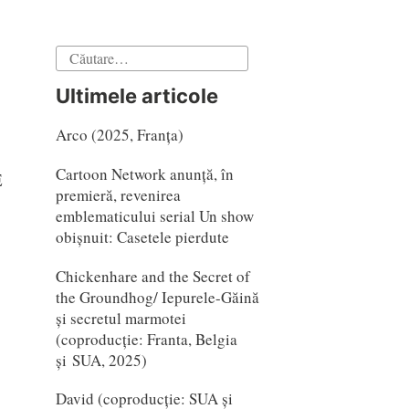
Caută
după:
Ultimele articole
Arco (2025, Franța)
Cartoon Network anunță, în
E
premieră, revenirea
emblematicului serial Un show
obișnuit: Casetele pierdute
Chickenhare and the Secret of
the Groundhog/ Iepurele-Găină
și secretul marmotei
(coproducție: Franta, Belgia
și SUA, 2025)
David (coproducție: SUA și