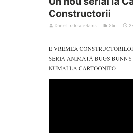
Un nou serial la C
Constructorii
Daniel Todoran-Rares
Stiri
27
E VREMEA CONSTRUCTORILO
SERIA ANIMATĂ BUGS BUNNY 
NUMAI LA CARTOONITO