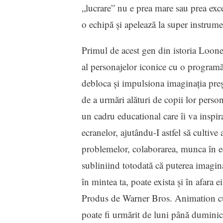
„lucrare” nu e prea mare sau prea exc
o echipă și apelează la super instrume
Primul de acest gen din istoria Loo
al personajelor iconice cu o program
debloca și impulsiona imaginația preș
de a urmări alături de copii lor pers
un cadru educational care îi va inspira
ecranelor, ajutându-I astfel să cultive 
problemelor, colaborarea, munca în ec
subliniind totodată că puterea imaginaț
în mintea ta, poate exista și în afara ei
Produs de Warner Bros. Animation cu 
poate fi urmărit de luni până duminic