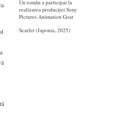
Un român a participat la
ca
realizarea producției Sony
Pictures Animation Goat
Scarlet (Japonia, 2025)
rd
a
vă
tă