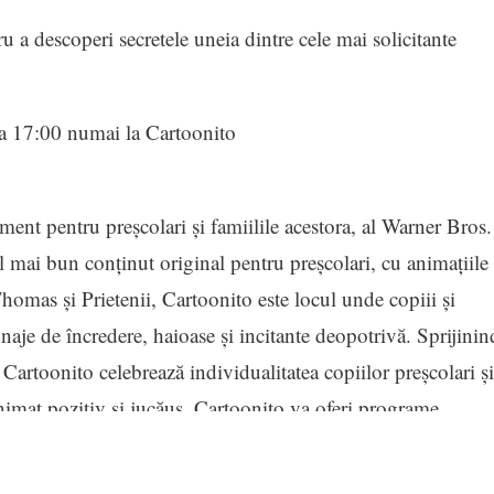
 a descoperi secretele uneia dintre cele mai solicitante
ra 17:00 numai la Cartoonito
ent pentru preșcolari și famiilile acestora, al Warner Bros.
mai bun conținut original pentru preșcolari, cu animațiile
Thomas și Prietenii, Cartoonito este locul unde copiii și
aje de încredere, haioase și incitante deopotrivă. Sprijinin
artoonito celebrează individualitatea copiilor preșcolari și
animat pozitiv și jucăuș. Cartoonito va oferi programe
intelectuală emblematică pentru copii și familie a Warner
 Warner Bros. Animation și Cartoon Network Studios.