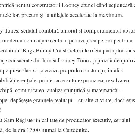
entrică pentru constructorii Looney atunci când acționează 
ntele lor, precum și la utilajele accelerate la maximum.
ney Tunes, serialul combină umorul și comportamentul absu
ă modernă de învățare centrată pe învățarea pe om pentru a
colarilor. Bugs Bunny Constructorii le oferă părinților șans
onaje consacrate din lumea Lonney Tunes și prezită deopotri
 pe preșcolari să-și creeze propriile construcții, în afara
abilități esențiale, printer acre auto-exprimarea, rezolvarea
hipă, comunicarea, analiza științifică și matematică –
iei depășește granițele realității – cu alte cuvinte, dacă exis
!
Sam Register în calitate de producător executiv, serialul
ă, de la ora 17:00 numai la Cartoonito.