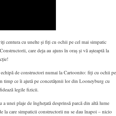
viți centura cu unelte și fiți cu ochii pe cel mai simpatic
nstructorii, care deja au ajuns în oraș și vă așteaptă la
cție!
echipă de constructori numai la Cartoonito: fiți cu ochii pe
n timp ce îi ajută pe concetățenii lor din Looneyburg cu
fidează legile fizicii.
u a unei plaje de înghețată desprinsă parcă din altă lume
e la care simpaticii constructorii nu se dau înapoi – nicio