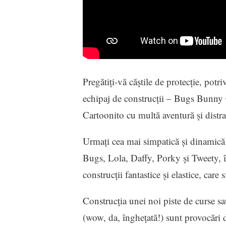
Pregătiți-vă căștile de protecție, potri
echipaj de construcții – Bugs Bunny Co
Cartoonito cu multă aventură și distra
Urmați cea mai simpatică și dinamică 
Bugs, Lola, Daffy, Porky și Tweety, î
construcții fantastice și elastice, care s
Construcția unei noi piste de curse sa
(wow, da, înghețată!) sunt provocări d