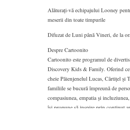
Alăturați-vă echipajului Looney pentru
meserii din toate timpurile
Difuzat de Luni până Vineri, de la o
Despre Cartoonito
Cartoonito este programul de divertism
Discovery Kids & Family. Oferind cel 
cheie Păienjenelul Lucas, Cârtițel și 
familiile se bucură împreună de person
compasiunea, empatia și incluziunea, C
își propune să inspire prin conținut 
moderne care au la bază proprietatea 
Bros. Discovery, care provine de la