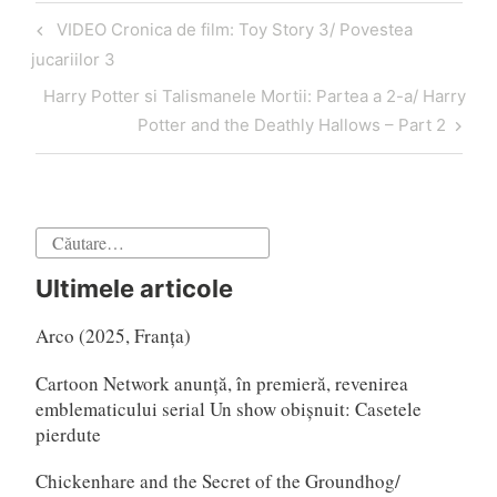
Navigare
Articol
VIDEO Cronica de film: Toy Story 3/ Povestea
în
anterior
jucariilor 3
articole
Articol
Harry Potter si Talismanele Mortii: Partea a 2-a/ Harry
următor
Potter and the Deathly Hallows – Part 2
Caută
după:
Ultimele articole
Arco (2025, Franța)
Cartoon Network anunță, în premieră, revenirea
emblematicului serial Un show obișnuit: Casetele
pierdute
Chickenhare and the Secret of the Groundhog/