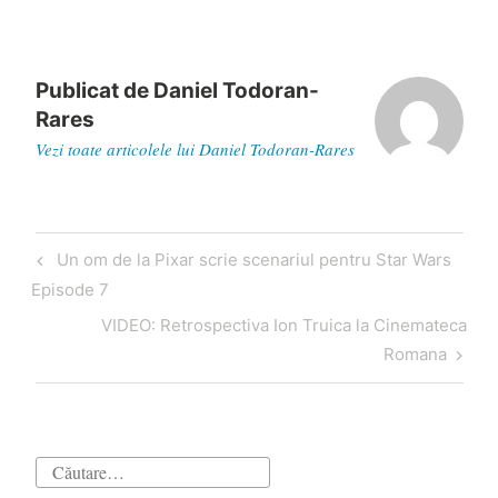
Publicat de
Daniel Todoran-
Rares
Vezi toate articolele lui Daniel Todoran-Rares
Navigare
Articol
Un om de la Pixar scrie scenariul pentru Star Wars
în
anterior
Episode 7
articole
Articol
VIDEO: Retrospectiva Ion Truica la Cinemateca
următor
Romana
Caută