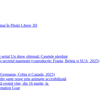
ai în Păsări Libere 3D
 serial Un show obișnuit: Casetele pierdute
i secretul marmotei (coproducție: Franta, Belgia și SUA, 2025)
: Germania, Cehia și Canada, 2025)
in șapte orașe prin animație accesibilizată
ă eroină vine, din 16 martie, la
nimation Goat