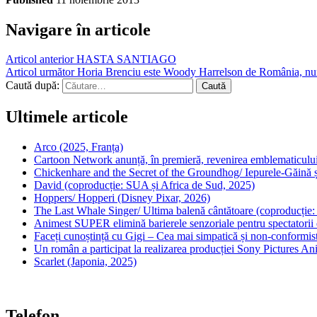
Navigare în articole
Articol anterior
HASTA SANTIAGO
Articol următor
Horia Brenciu este Woody Harrelson de România, num
Caută după:
Ultimele articole
Arco (2025, Franța)
Cartoon Network anunță, în premieră, revenirea emblematicului
Chickenhare and the Secret of the Groundhog/ Iepurele-Găină ș
David (coproducție: SUA și Africa de Sud, 2025)
Hoppers/ Hopperi (Disney Pixar, 2026)
The Last Whale Singer/ Ultima balenă cântătoare (coproducție
Animest SUPER elimină barierele senzoriale pentru spectatorii d
Faceți cunoștință cu Gigi – Cea mai simpatică și non-conformist
Un român a participat la realizarea producției Sony Pictures A
Scarlet (Japonia, 2025)
Telefon