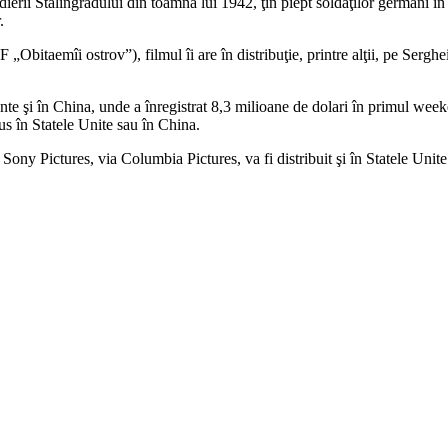
ierii Stalingradului din toamna lui 1942, ţin piept soldaţilor germani în 
.
F „Obitaemîi ostrov”), filmul îi are în distribuţie, printre alţii, pe 
nte şi în China, unde a înregistrat 8,3 milioane de dolari în primul wee
us în Statele Unite sau în China.
n Sony Pictures, via Columbia Pictures, va fi distribuit şi în Statele Un