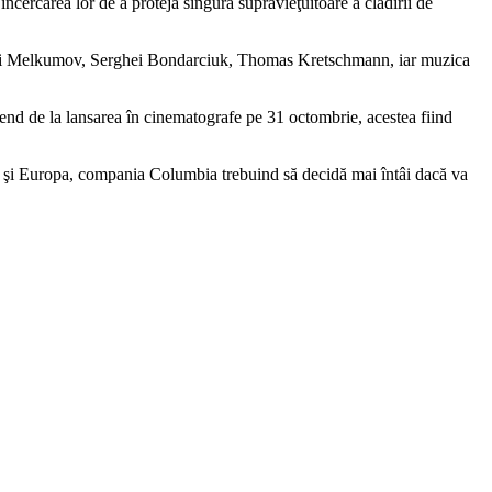
încercarea lor de a proteja singura supravieţuitoare a clădirii de
Serghei Melkumov, Serghei Bondarciuk, Thomas Kretschmann, iar muzica
kend de la lansarea în cinematografe pe 31 octombrie, acestea fiind
ite şi Europa, compania Columbia trebuind să decidă mai întâi dacă va