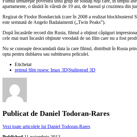
Filmul urmăreşte povestea unui grup de soldaţi ruşi care, în timpul ased
apartamente, o tânără în vârstă de 19 ani, de haosul şi cruzimea din jur
Regizat de Fiodor Bondarciuk (care în 2008 a realizat blockbusterul S
este semnată de Angelo Badalamenti („Twin Peaks”).
După încasările record din Rusia, filmul a obţinut câştiguri impresiona
cele mai mari încasări obţinute vreodată de un film care nu a fost prod
Nu se cunoaşte deocamdată data la care filmul, distribuit în Rusia pri
opta pentru dublarea sau subtitrarea peliculei.
Etichetat
primul film rusesc Imax 3D|Stalingrad 3D
Publicat de
Daniel Todoran-Rares
Vezi toate articolele lui Daniel Todoran-Rares
Published
11 noiembrie 2013