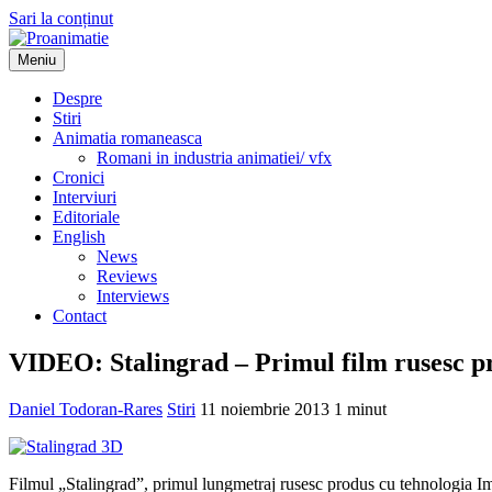
Sari la conținut
Meniu
Proanimatie
Stiri despre filme de animatie
Despre
Stiri
Animatia romaneasca
Romani in industria animatiei/ vfx
Cronici
Interviuri
Editoriale
English
News
Reviews
Interviews
Contact
VIDEO: Stalingrad – Primul film rusesc p
Daniel Todoran-Rares
Stiri
11 noiembrie 2013
1 minut
Filmul „Stalingrad”, primul lungmetraj rusesc produs cu tehnologia Ima