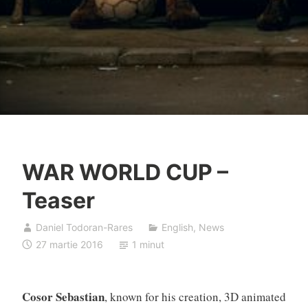
WAR WORLD CUP –
Teaser
Daniel Todoran-Rares
English
,
News
27 martie 2016
1 minut
Cosor Sebastian
, known for his creation, 3D animated