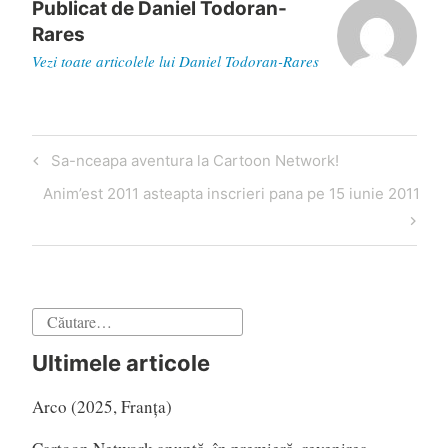
Publicat de
Daniel Todoran-
Rares
Vezi toate articolele lui Daniel Todoran-Rares
Navigare
Articol
Sa-nceapa aventura la Cartoon Network!
în
anterior
Articol
Anim’est 2011 asteapta inscrieri pana pe 15 iunie 2011
articole
următor
Caută
după:
Ultimele articole
Arco (2025, Franța)