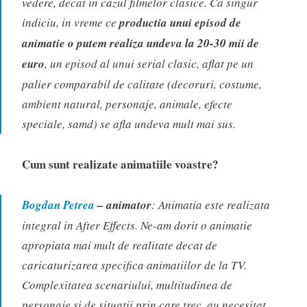
vedere, decat in cazul filmelor clasice. Ca singur
indiciu, in vreme ce
productia unui episod de
animatie o putem realiza undeva la 20-30 mii de
euro
, un episod al unui serial clasic, aflat pe un
palier comparabil de calitate (decoruri, costume,
ambient natural, personaje, animale, efecte
speciale, samd) se afla undeva mult mai sus.
Cum sunt realizate animatiile voastre?
Bogdan Petrea
– animator
: Animatia este realizata
integral in After Effects. Ne-am dorit o animatie
apropiata mai mult de realitate decat de
caricaturizarea specifica animatiilor de la TV.
Complexitatea scenariului, multitudinea de
personaje si de situatii prin care trec, au necesitat