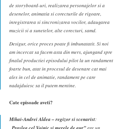
de storyboard-uri, realizarea personajelor si a
desenelor, animatia si corecturile de rigoare,
inregistrarea si sincronizarea vocilor, adaugarea
muzicii si a sunetelor, alte corecturi, samd.
Desigur, orice proces poate fi imbunatatit. Si noi
am incercat sa facem asta din mers, ajungand spre
finalul productiei episodului pilot la un randament
foarte bun, atat in procesul de desenare cat mai
ales in cel de animatie, randament pe care
nadajduiesc sa il putem mentine.
Cate episoade aveti?
Mihai-Andrei Aldea – regizor si scenarist
:
„Praslea cel Voinic si merele de aur”
are un