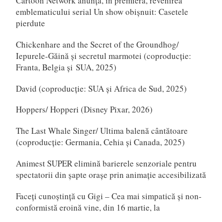
Cartoon Network anunță, în premieră, revenirea
emblematicului serial Un show obișnuit: Casetele
pierdute
Chickenhare and the Secret of the Groundhog/
Iepurele-Găină și secretul marmotei (coproducție:
Franta, Belgia și SUA, 2025)
David (coproducție: SUA și Africa de Sud, 2025)
Hoppers/ Hopperi (Disney Pixar, 2026)
The Last Whale Singer/ Ultima balenă cântătoare
(coproducție: Germania, Cehia și Canada, 2025)
Animest SUPER elimină barierele senzoriale pentru
spectatorii din șapte orașe prin animație accesibilizată
Faceți cunoștință cu Gigi – Cea mai simpatică și non-
conformistă eroină vine, din 16 martie, la