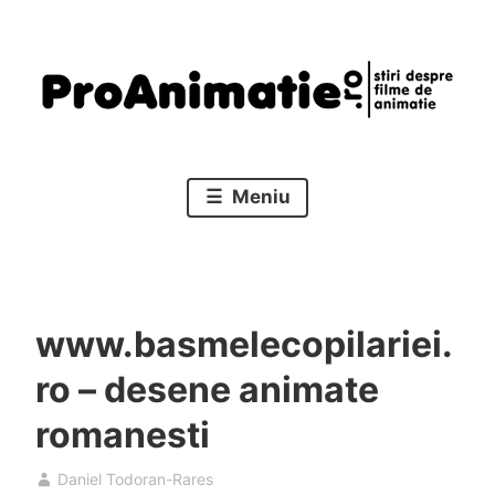
Sari
la
conținut
Stiri despre filme de animatie
Proanimatie
Meniu
www.basmelecopilariei.
ro – desene animate
romanesti
Daniel Todoran-Rares