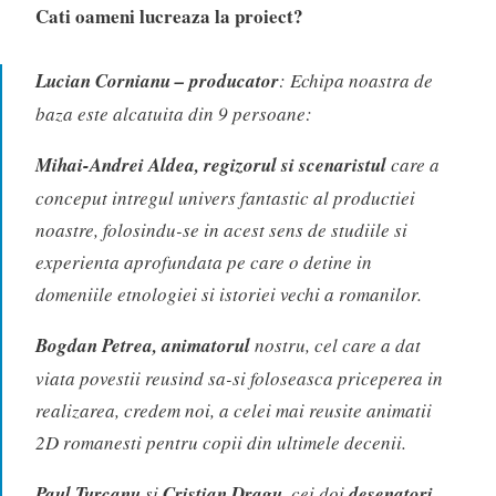
Cati oameni lucreaza la proiect?
Lucian Cornianu – producator
: Echipa noastra de
baza este alcatuita din 9 persoane:
Mihai-Andrei Aldea, regizorul si scenaristul
care a
conceput intregul univers fantastic al productiei
noastre, folosindu-se in acest sens de studiile si
experienta aprofundata pe care o detine in
domeniile etnologiei si istoriei vechi a romanilor.
Bogdan Petrea, animatorul
nostru, cel care a dat
viata povestii reusind sa-si foloseasca priceperea in
realizarea, credem noi, a celei mai reusite animatii
2D romanesti pentru copii din ultimele decenii.
Paul Turcanu
si
Cristian Dragu
, cei doi
desenatori