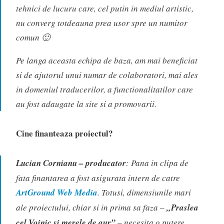
tehnici de lucuru care, cel putin in mediul artistic,
nu converg totdeauna prea usor spre un numitor
comun 🙂
Pe langa aceasta echipa de baza, am mai beneficiat
si de ajutorul unui numar de colaboratori, mai ales
in domeniul traducerilor, a functionalitatilor care
au fost adaugate la site si a promovarii.
Cine finanteaza proiectul?
Lucian Cornianu – producator
: Pana in clipa de
fata finantarea a fost asigurata intern de catre
ArtGround Web Media
. Totusi, dimensiunile mari
ale proiectului, chiar si in prima sa faza –
„Praslea
cel Voinic si merele de aur”
– necesita o putere