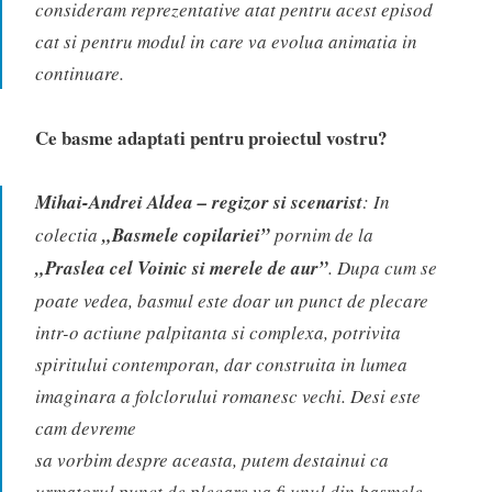
consideram reprezentative atat pentru acest episod
cat si pentru modul in care va evolua animatia in
continuare.
Ce basme adaptati pentru proiectul vostru?
Mihai-Andrei Aldea – regizor si scenarist
: In
colectia
„Basmele copilariei”
pornim de la
„Praslea cel Voinic si merele de aur”
. Dupa cum se
poate vedea, basmul este doar un punct de plecare
intr-o actiune palpitanta si complexa, potrivita
spiritului contemporan, dar construita in lumea
imaginara a folclorului romanesc vechi. Desi este
cam devreme
sa vorbim despre aceasta, putem destainui ca
urmatorul punct de plecare va fi unul din basmele