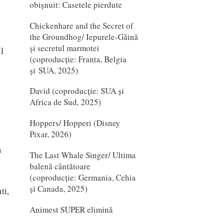
obișnuit: Casetele pierdute
Chickenhare and the Secret of
the Groundhog/ Iepurele-Găină
și secretul marmotei
l
(coproducție: Franta, Belgia
și SUA, 2025)
David (coproducție: SUA și
Africa de Sud, 2025)
Hoppers/ Hopperi (Disney
Pixar, 2026)
n
The Last Whale Singer/ Ultima
balenă cântătoare
(coproducție: Germania, Cehia
și Canada, 2025)
ti,
Animest SUPER elimină