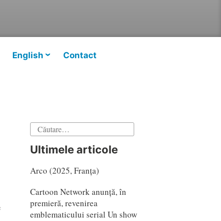
English
Contact
Caută
după:
Ultimele articole
Arco (2025, Franța)
Cartoon Network anunță, în
premieră, revenirea
e
emblematicului serial Un show