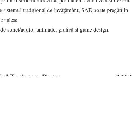
 printr-o structră modernă, permanent actualizată și flexibilă
 sistemul tradițional de învățământ, SAE poate pregăti în
or alese
de sunet/audio, animație, grafică și game design.
iel Todoran-Rares
Publis
17 iunie 
iel Todoran-Rares