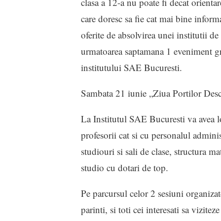
clasa a 12-a nu poate fi decat orientar
care doresc sa fie cat mai bine informa
oferite de absolvirea unei institutii 
urmatoarea saptamana 1 eveniment grat
institutului SAE Bucuresti.
Sambata 21 iunie „Ziua Portilor Desc
La Institutul SAE Bucuresti va avea loc
profesorii cat si cu personalul adminis
studiouri si sali de clase, structura m
studio cu dotari de top.
Pe parcursul celor 2 sesiuni organizate
parinti, si toti cei interesati sa vizit