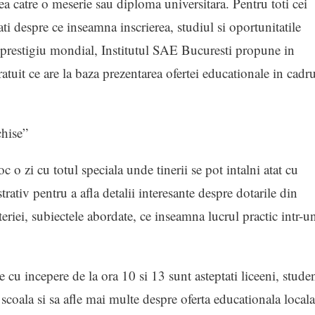
ea catre o meserie sau diploma universitara. Pentru toti cei
ti despre ce inseamna inscrierea, studiul si oportunitatile
de prestigiu mondial, Institutul SAE Bucuresti propune in
uit ce are la baza prezentarea ofertei educationale in cadru
hise”
 o zi cu totul speciala unde tinerii se pot intalni atat cu
trativ pentru a afla detalii interesante despre dotarile din
ateriei, subiectele abordate, ce inseamna lucrul practic intr-u
 cu incepere de la ora 10 si 13 sunt asteptati liceeni, studen
eze scoala si sa afle mai multe despre oferta educationala locala