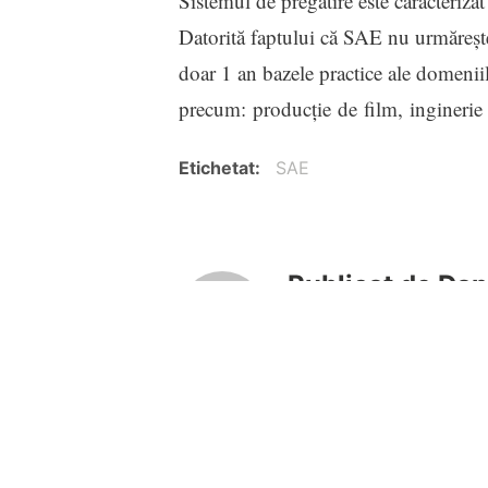
Sistemul de pregătire este caracterizat
Datorită faptului că SAE nu urmărește
doar 1 an bazele practice ale domeniil
precum: producție de film, inginerie 
Etichetat
SAE
Publicat de
Dan
Vezi toate articolele lui Dan
Navigare
Articol
Paddington – Trailer NOU
în
anterior