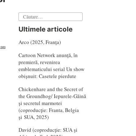
Caută
după:
Ultimele articole
Arco (2025, Franța)
 au
Cartoon Network anunță, în
premieră, revenirea
emblematicului serial Un show
obișnuit: Casetele pierdute
Chickenhare and the Secret of
the Groundhog/ Iepurele-Găină
și secretul marmotei
(coproducție: Franta, Belgia
și SUA, 2025)
David (coproducție: SUA și