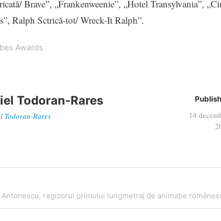
ricată/ Brave”, „Frankenweenie”, „Hotel Transylvania”, „Ci
s”, Ralph Sctrică-tot/ Wreck-It Ralph”.
obes Awards
iel Todoran-Rares
Publis
14 decemb
iel Todoran-Rares
2
or Antonescu, regizorul primului lungmetraj de animație românes