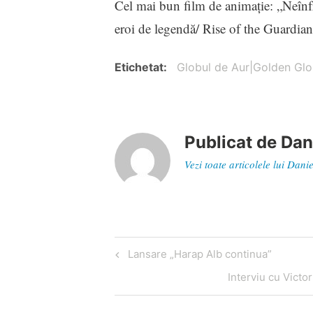
Cel mai bun film de animaţie: „Neînf
eroi de legendă/ Rise of the Guardian
Etichetat
Globul de Aur|Golden Gl
Publicat de
Dan
Vezi toate articolele lui Dan
Navigare
Articol
Lansare „Harap Alb continua”
în
anterior
Articol
Interviu cu Vict
articole
următor