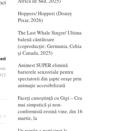
Africa de Sud, 2025)
nci
Hoppers/ Hopperi (Disney
Pixar, 2026)
The Last Whale Singer/ Ultima
balenă cântătoare
(coproducție: Germania, Cehia
și Canada, 2025)
hed
Animest SUPER elimină
rie
barierele senzoriale pentru
012
spectatorii din șapte orașe prin
animație accesibilizată
Faceți cunoștință cu Gigi – Cea
mai simpatică și non-
conformistă eroină vine, din 16
c
martie, la
Un român a participat la