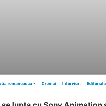
tia romaneasca
Cronici
Interviuri
Editoriale
 se lupta cu Sony Animation 