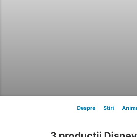
Despre
Stiri
Anima
3 productii Disney