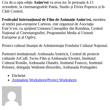
Cea de-a opta ediție
Anim’est
va avea loc în perioada 4-13
octombrie, la cinematografele Patria, Studio și Elvira Popescu și în
Club Control.
Festivalul Internațional de Film de Animație Anim’est,
membru
al rețelei pan-europene Cartoon, este organizat de Asociaţia
Este’n’est, cu sprijinul Uniunea Cineaștilor din România, Centrul
Național al Cinematografiei, Programului Media al Uniunii
Europene şi al Ogilvy.
Proiect cultural finanțat de Administrația Fondului Cultural Național.
Parteneri instituționali: Ambasada Americii, Centrul de proiecte
culturale ArCuB, Swiss Film și Ambasada Elveției, Institutul
Cultural Român, Ambasada Olandei, Institutul Francez, Institutul
Polonez, delegația Wallonie-Bruxelles, Ambasada Portugaliei.
Etichetat
Animation Worksheep|Project Worksheep