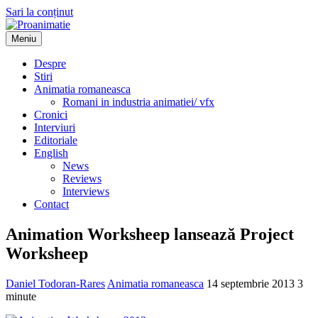
Sari la conținut
Meniu
Proanimatie
Stiri despre filme de animatie
Despre
Stiri
Animatia romaneasca
Romani in industria animatiei/ vfx
Cronici
Interviuri
Editoriale
English
News
Reviews
Interviews
Contact
Animation Worksheep lansează Project
Worksheep
Daniel Todoran-Rares
Animatia romaneasca
14 septembrie 2013
3
minute