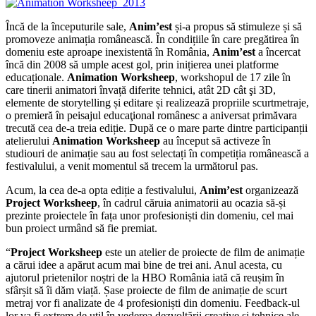
Încă de la începuturile sale,
Anim’est
și-a propus să stimuleze și să
promoveze animația românească. În condițiile în care pregătirea în
domeniu este aproape inexistentă în România,
Anim’est
a încercat
încă din 2008 să umple acest gol, prin inițierea unei platforme
educaționale.
Animation Worksheep
, workshopul de 17 zile în
care tinerii animatori învață diferite tehnici, atât 2D cât şi 3D,
elemente de storytelling și editare și realizează propriile scurtmetraje,
o premieră în peisajul educaţional românesc a aniversat primăvara
trecută cea de-a treia ediție. După ce o mare parte dintre participanții
atelierului
Animation Worksheep
au început să activeze în
studiouri de animație sau au fost selectați în competiția românească a
festivalului, a venit momentul să trecem la următorul pas.
Acum, la cea de-a opta ediție a festivalului,
Anim’est
organizează
Project Worksheep
, în cadrul căruia animatorii au ocazia să-și
prezinte proiectele în fața unor profesioniști din domeniu, cel mai
bun proiect urmând să fie premiat.
“
Project Worksheep
este un atelier de proiecte de film de animație
a cărui idee a apărut acum mai bine de trei ani. Anul acesta, cu
ajutorul prietenilor noștri de la HBO România iată că reușim în
sfârșit să îi dăm viață. Șase proiecte de film de animație de scurt
metraj vor fi analizate de 4 profesioniști din domeniu. Feedback-ul
lor va fi extrem de util în vederea dezvoltării creative și tehnice ale