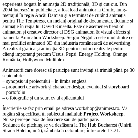
experiență bogată în animația 2D tradițională, 3D și cut-out. Din
2004 lucrează în publicitate, a fost lead animator la Crulic, lung-
metrajul în regia Ancăi Damian și a terminat de curând animația
pentru The Temptress, un melanj original de documentar, ficțiune și
animație în regia lui David Kinsella. Este de asemenea head of
animation și creative director al DSG animation & visual effects și
trainer la Animation Worksheep. Sergiu Negulici este unul dintre cei
mai prolifici animatori 3D din industria românească de advertising.
A realizat grafica şi animaţia 3D pentru spoturi realizate pentru
clienţi importanţi precum Ursus, Pepsi, Energy Holding, Orange
România, Hollywood Multiplex.
Animatorii care doresc să participe sunt invitați să trimită până pe 30
septembrie:
– synopsis-ul proiectului – în limba engleză
– propuneri de artwork și character design, eventual și storyboard
– portofoliu
– o fotografie și un scurt cv al aplicantului
Înscrierile se fac prin email pe adresa workshop@animest.ro. Vă
rugăm să specificați în subiectul mailului:
Project Worksheep
.
Nu se percepe taxă de înscriere sau de participare.
Sesiunea de pitching se va desfășura la The Hub Bucharest (Unirii,
Strada Halelor, nr 5), sâmbătă 5 octombrie, între orele 17-21.