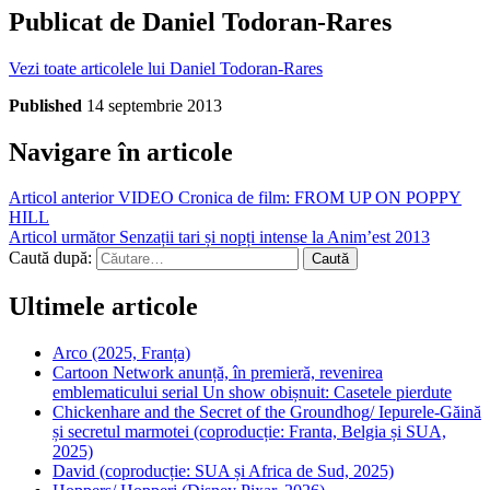
Publicat de
Daniel Todoran-Rares
Vezi toate articolele lui Daniel Todoran-Rares
Published
14 septembrie 2013
Navigare în articole
Articol anterior
VIDEO Cronica de film: FROM UP ON POPPY
HILL
Articol următor
Senzații tari și nopți intense la Anim’est 2013
Caută după:
Ultimele articole
Arco (2025, Franța)
Cartoon Network anunță, în premieră, revenirea
emblematicului serial Un show obișnuit: Casetele pierdute
Chickenhare and the Secret of the Groundhog/ Iepurele-Găină
și secretul marmotei (coproducție: Franta, Belgia și SUA,
2025)
David (coproducție: SUA și Africa de Sud, 2025)