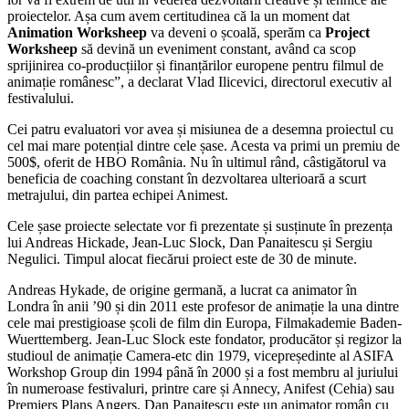
proiectelor. Așa cum avem certitudinea că la un moment dat
Animation Worksheep
va deveni o școală, sperăm ca
Project
Worksheep
să devină un eveniment constant, având ca scop
sprijinirea co-producțiilor și finanțărilor europene pentru filmul de
animație românesc”, a declarat Vlad Ilicevici, directorul executiv al
festivalului.
Cei patru evaluatori vor avea și misiunea de a desemna proiectul cu
cel mai mare potențial dintre cele șase. Acesta va primi un premiu de
500$, oferit de HBO România. Nu în ultimul rând, câstigătorul va
beneficia de coaching constant în dezvoltarea ulterioară a scurt
metrajului, din partea echipei Animest.
Cele șase proiecte selectate vor fi prezentate și susținute în prezența
lui Andreas Hickade, Jean-Luc Slock, Dan Panaitescu și Sergiu
Negulici. Timpul alocat fiecărui proiect este de 30 de minute.
Andreas Hykade, de origine germană, a lucrat ca animator în
Londra în anii ’90 și din 2011 este profesor de animație la una dintre
cele mai prestigioase școli de film din Europa, Filmakademie Baden-
Wuerttemberg. Jean-Luc Slock este fondator, producător și regizor la
studioul de animație Camera-etc din 1979, vicepreședinte al ASIFA
Workshop Group din 1994 până în 2000 și a fost membru al juriului
în numeroase festivaluri, printre care și Annecy, Anifest (Cehia) sau
Premiers Plans Angers. Dan Panaitescu este un animator român cu