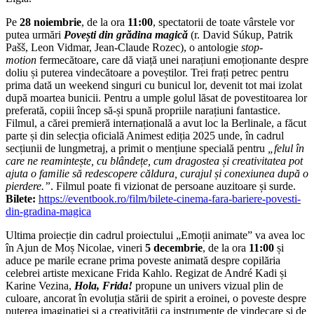
Pe
28 noiembrie
, de la ora
11:00
, spectatorii de toate vârstele vor
putea urmări
Povești din grădina magică
(r. David Súkup, Patrik
Pašš, Leon Vidmar, Jean-Claude Rozec), o antologie
stop-
motion
fermecătoare, care dă viață unei narațiuni emoționante despre
doliu și puterea vindecătoare a poveștilor. Trei frați petrec pentru
prima dată un weekend singuri cu bunicul lor, devenit tot mai izolat
după moartea bunicii. Pentru a umple golul lăsat de povestitoarea lor
preferată, copiii încep să-și spună propriile narațiuni fantastice.
Filmul, a cărei premieră internațională a avut loc la Berlinale, a făcut
parte și din selecția oficială Animest ediția 2025 unde, în cadrul
secțiunii de lungmetraj, a primit o mențiune specială pentru
„felul în
care ne reamintește, cu blândețe, cum dragostea și creativitatea pot
ajuta o familie să redescopere căldura, curajul și conexiunea după o
pierdere.”
. Filmul poate fi vizionat de persoane auzitoare și surde.
Bilete:
https://eventbook.ro/film/bilete-cinema-fara-bariere-povesti-
din-gradina-magica
Ultima proiecție din cadrul proiectului „Emoții animate” va avea loc
în Ajun de Moș Nicolae, vineri
5 decembrie
, de la ora
11:00
și
aduce pe marile ecrane prima poveste animată despre copilăria
celebrei artiste mexicane Frida Kahlo. Regizat de André Kadi și
Karine Vezina,
Hola, Frida!
propune un univers vizual plin de
culoare, ancorat în evoluția stării de spirit a eroinei, o poveste despre
puterea imaginației și a creativității ca instrumente de vindecare și de