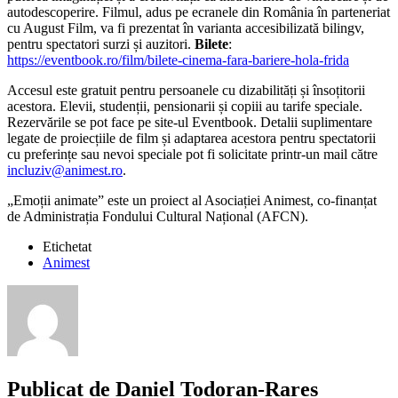
autodescoperire. Filmul, adus pe ecranele din România în parteneriat
cu August Film, va fi prezentat în varianta accesibilizată bilingv,
pentru spectatori surzi și auzitori.
Bilete
:
https://eventbook.ro/film/bilete-cinema-fara-bariere-hola-frida
Accesul este gratuit pentru persoanele cu dizabilități și însoțitorii
acestora. Elevii, studenții, pensionarii și copiii au tarife speciale.
Rezervările se pot face pe site-ul Eventbook. Detalii suplimentare
legate de proiecțiile de film și adaptarea acestora pentru spectatorii
cu preferințe sau nevoi speciale pot fi solicitate printr-un mail către
incluziv@animest.ro
.
„Emoții animate” este un proiect al Asociației Animest, co-finanțat
de Administrația Fondului Cultural Național (AFCN).
Etichetat
Animest
Publicat de
Daniel Todoran-Rares