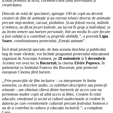
școala primară la liceu, cuvintele-cheie fiind diversitatea și
creativitatea.
Dincolo de rolul de spectatori, aproape 100 de copii au devenit
creatori de film de animație și au exersat tehnici diverse de animație
precum stop-motion, cut-out, pixilation. Și-au folosit vocea, mâinile
și mimica, au făcut jocuri teatrale, au lucrat în grup și individual, și-
au învins temeri sau bariere personale, într-un mediu în care fiecare
a fost validat și a contribuit cu propriile abilități.”
, a povestit
Ligia
Soare
, coordonatoarea proiectului „Emoții animate”.
Încă două proiecții speciale, de data aceasta deschise și publicului
larg de toate vârstele, vor închide programul proiectului educațional
organizat de Asociația Animest, pe
28 noiembrie
și
5 decembrie
.
Acestea vor avea loc la
București
, la cinema
Elvire Popesco
, în
parteneriat cu Institutul Francez din București, prin proiectul
european
Cinema fără bariere
.
„Prin proiecțiile de film incluzive – cu interpretare în limba
semnelor, cu descriere audio, cu subtitluri descriptive sau proiecții
relaxate – am eliminat câteva dintre barierele de acces care nu
permiteau multor copii să aibă acces la filme. Credem în rolul
educativ, emoțional și social al culturii audiovizuale și credem în
datoria pe care evenimentele culturale precum festivalul Animest o
au de a contribui la cultura și educația incluzivă.”
, a completat
Ligia.