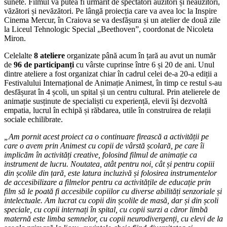
sunete. Filmul va putea fi urmărit de spectatori auzitori și neauzitori,
văzători și nevăzători. Pe lângă proiecția care va avea loc la Inspire
Cinema Mercur, în Craiova se va desfășura și un atelier de două zile
la Liceul Tehnologic Special „Beethoven”, coordonat de Nicoleta
Miron.
Celelalte
8 ateliere
organizate până acum în țară au avut un număr
de
96 de participanți
cu vârste cuprinse între 6 și 20 de ani. Unul
dintre ateliere a fost organizat chiar în cadrul celei de-a 20-a ediții a
Festivalului Internațional de Animație Animest, în timp ce restul s-au
desfășurat în 4 școli, un spital și un centru cultural. Prin atelierele de
animație susținute de specialiști cu experiență, elevii își dezvoltă
empatia, lucrul în echipă și răbdarea, utile în construirea de relații
sociale echilibrate.
„Am pornit acest proiect ca o continuare firească a activității pe
care o avem prin Animest cu copii de vârstă școlară, pe care îi
implicăm în activități creative, folosind filmul de animație ca
instrument de lucru. Noutatea, atât pentru noi, cât și pentru copiii
din școlile din țară, este latura incluzivă și folosirea instrumentelor
de accesibilizare a filmelor pentru ca activitățile de educație prin
film să le poată fi accesibile copiilor cu diverse abilități senzoriale și
intelectuale. Am lucrat cu copii din școlile de masă, dar și din școli
speciale, cu copii internați în spital, cu copii surzi a căror limbă
maternă este limba semnelor, cu copii neurodivergenți, cu elevi de la