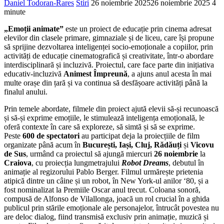
Daniel Todoran-Rares
Stiri
26 noiembrie 2025
26 noiembrie 2025
4
minute
„Emoții animate”
este un proiect de educație prin cinema adresat
elevilor din clasele primare, gimnaziale și de liceu, care își propune
să sprijine dezvoltarea inteligenței socio-emoționale a copiilor, prin
activități de educație cinematografică și creativitate, într-o abordare
interdisciplinară și incluzivă. Proiectul, care face parte din inițiativa
educativ-incluzivă
Animest Împreună
, a ajuns anul acesta în mai
multe orașe din țară și va continua să desfășoare activități până la
finalul anului.
Prin temele abordate, filmele din proiect ajută elevii să-și recunoască
și să-și exprime emoțiile, le stimulează inteligența emoțională, le
oferă contexte în care să exploreze, să simtă și să se exprime.
Peste
600 de spectatori
au participat deja la proiecțiile de film
organizate până acum în
București, Iași, Cluj, Rădăuți
și
Vicovu
de Sus
, urmând ca proiectul să ajungă miercuri
26 noiembrie
la
Craiova
, cu proiecția lungmetrajului
Robot Dreams
, debutul în
animație al regizorului Pablo Berger. Filmul urmărește prietenia
atipică dintre un câine și un robot, în New York-ul anilor ‘80, și a
fost nominalizat la Premiile Oscar anul trecut. Coloana sonoră,
compusă de Alfonso de Vilallonga, joacă un rol crucial în a ghida
publicul prin stările emoționale ale personajelor, întrucât povestea nu
are deloc dialog, fiind transmisă exclusiv prin animație, muzică și