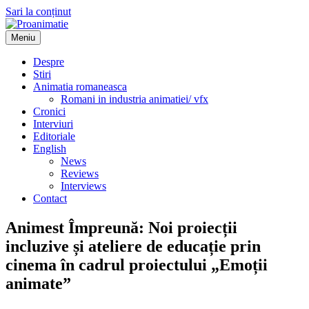
Sari la conținut
Meniu
Proanimatie
Stiri despre filme de animatie
Despre
Stiri
Animatia romaneasca
Romani in industria animatiei/ vfx
Cronici
Interviuri
Editoriale
English
News
Reviews
Interviews
Contact
Animest Împreună: Noi proiecții
incluzive și ateliere de educație prin
cinema în cadrul proiectului „Emoții
animate”