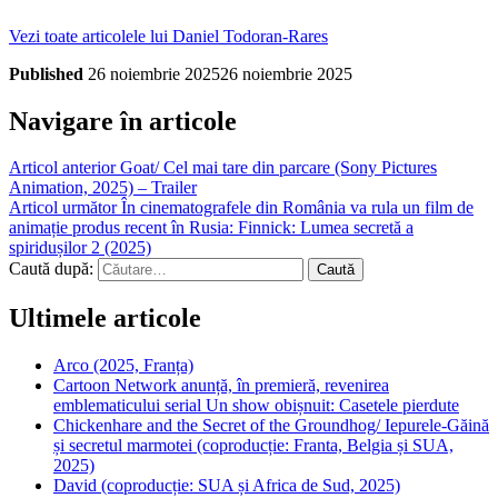
Vezi toate articolele lui Daniel Todoran-Rares
Published
26 noiembrie 2025
26 noiembrie 2025
Navigare în articole
Articol anterior
Goat/ Cel mai tare din parcare (Sony Pictures
Animation, 2025) – Trailer
Articol următor
În cinematografele din România va rula un film de
animație produs recent în Rusia: Finnick: Lumea secretă a
spiridușilor 2 (2025)
Caută după:
Ultimele articole
Arco (2025, Franța)
Cartoon Network anunță, în premieră, revenirea
emblematicului serial Un show obișnuit: Casetele pierdute
Chickenhare and the Secret of the Groundhog/ Iepurele-Găină
și secretul marmotei (coproducție: Franta, Belgia și SUA,
2025)
David (coproducție: SUA și Africa de Sud, 2025)