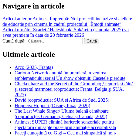
Navigare în articole
Articol anterior
Animest Împreună: Noi proiecții incluzive și ateliere
de educație prin cinema în cadrul proiectului „Emoții animate”
Articol următor
Scarlet / Hateshinaki Sukāretto (Japonia, 2025) va
avea premiera în data de 20 februarie 2026
Caută după:
Ultimele articole
Arco (2025, Franța)
Cartoon Network anunță, în premieră, revenirea
emblematicului serial Un show obișnuit: Casetele pierdute
Chickenhare and the Secret of the Groundhog/ Iepurele-Găină
și secretul marmotei (coproducție: Franta, Belgia și SUA,
2025)
David (coproducție: SUA și Africa de Sud, 2025)
Hoppers/ Hopperi (Disney Pixar, 2026)
The Last Whale Singer/ Ultima balenă cântătoare
(coproducție: Germania, Cehia și Canada, 2025)
Animest SUPER elimină barierele senzoriale pentru
spectatorii din șapte orașe prin animație accesibilizată
Faceți cunoștință cu Gigi – Cea mai simpatică și non-