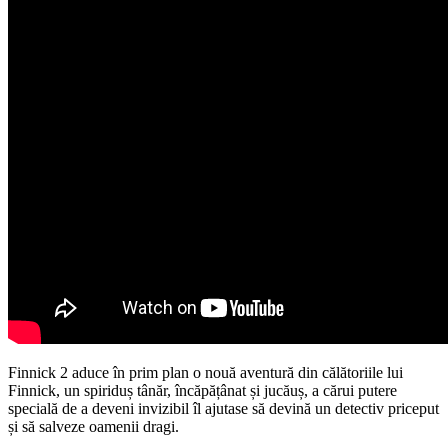
Finnick 2 aduce în prim plan o nouă aventură din călătoriile lui
Finnick, un spiriduș tânăr, încăpățânat și jucăuș, a cărui putere
specială de a deveni invizibil îl ajutase să devină un detectiv priceput
și să salveze oamenii dragi.