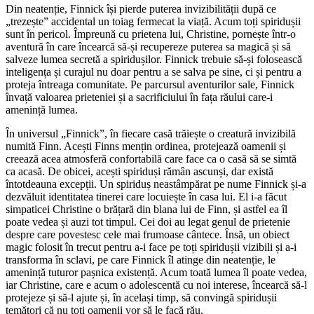
Din neatenție, Finnick își pierde puterea invizibilității după ce
„trezește” accidental un toiag fermecat la viață. Acum toți spiridușii
sunt în pericol. Împreună cu prietena lui, Christine, pornește într-o
aventură în care încearcă să-și recupereze puterea sa magică și să
salveze lumea secretă a spiridușilor. Finnick trebuie să-și folosească
inteligența și curajul nu doar pentru a se salva pe sine, ci și pentru a
proteja întreaga comunitate. Pe parcursul aventurilor sale, Finnick
învață valoarea prieteniei și a sacrificiului în fața răului care-i
amenință lumea.
În universul „Finnick”, în fiecare casă trăiește o creatură invizibilă
numită Finn. Acești Finns mențin ordinea, protejează oamenii și
creează acea atmosferă confortabilă care face ca o casă să se simtă
ca acasă. De obicei, acești spiriduși rămân ascunși, dar există
întotdeauna excepții. Un spiriduș neastâmpărat pe nume Finnick și-a
dezvăluit identitatea tinerei care locuiește în casa lui. El i-a făcut
simpaticei Christine o brățară din blana lui de Finn, și astfel ea îl
poate vedea și auzi tot timpul. Cei doi au legat genul de prietenie
despre care povestesc cele mai frumoase cântece. Însă, un obiect
magic folosit în trecut pentru a-i face pe toți spiridușii vizibili și a-i
transforma în sclavi, pe care Finnick îl atinge din neatenție, le
amenință tuturor pașnica existență. Acum toată lumea îl poate vedea,
iar Christine, care e acum o adolescentă cu noi interese, încearcă să-l
protejeze și să-l ajute și, în același timp, să convingă spiridușii
temători că nu toți oamenii vor să le facă rău.