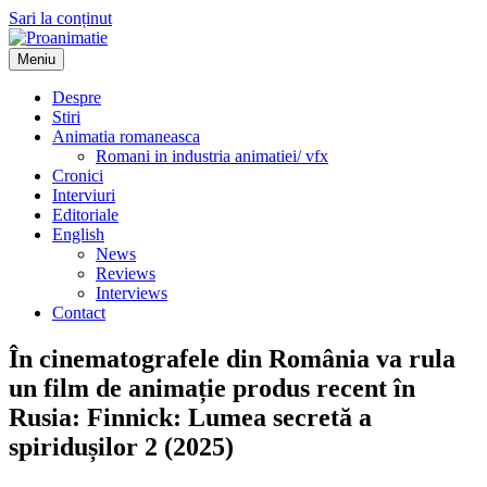
Sari la conținut
Meniu
Proanimatie
Stiri despre filme de animatie
Despre
Stiri
Animatia romaneasca
Romani in industria animatiei/ vfx
Cronici
Interviuri
Editoriale
English
News
Reviews
Interviews
Contact
În cinematografele din România va rula
un film de animație produs recent în
Rusia: Finnick: Lumea secretă a
spiridușilor 2 (2025)