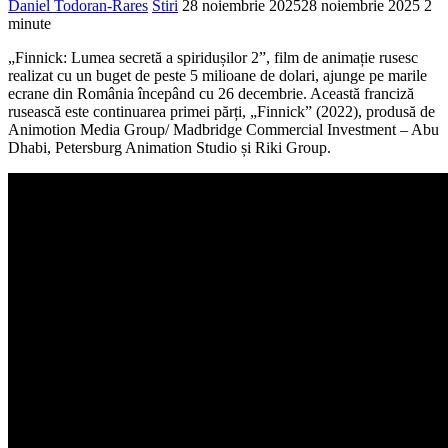
Daniel Todoran-Rares
Stiri
28 noiembrie 2025
28 noiembrie 2025
2
minute
„Finnick: Lumea secretă a spiridușilor 2”, film de animație rusesc
realizat cu un buget de peste 5 milioane de dolari, ajunge pe marile
ecrane din România începând cu 26 decembrie. Această franciză
rusească este continuarea primei părți, „Finnick” (2022), produsă de
Animotion Media Group/ Madbridge Commercial Investment – Abu
Dhabi, Petersburg Animation Studio și Riki Group.