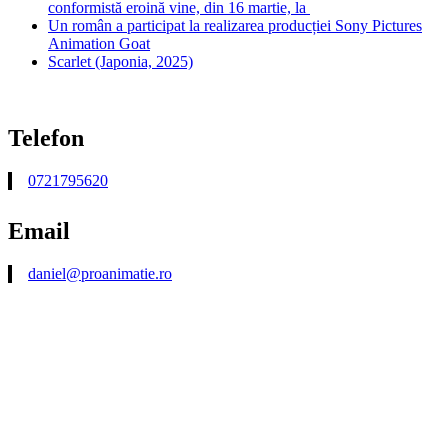
conformistă eroină vine, din 16 martie, la
Un român a participat la realizarea producției Sony Pictures
Animation Goat
Scarlet (Japonia, 2025)
Telefon
0721795620
Email
daniel@proanimatie.ro