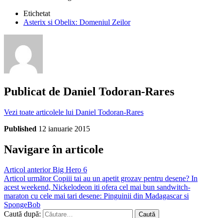
Etichetat
Asterix si Obelix: Domeniul Zeilor
Publicat de
Daniel Todoran-Rares
Vezi toate articolele lui Daniel Todoran-Rares
Published
12 ianuarie 2015
Navigare în articole
Articol anterior
Big Hero 6
Articol următor
Copiii tai au un apetit grozav pentru desene? In
acest weekend, Nickelodeon iti ofera cel mai bun sandwitch-
maraton cu cele mai tari desene: Pinguinii din Madagascar si
SpongeBob
Caută după: