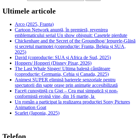
Ultimele articole
Arco (2025, Franța)
Cartoon Network anunță, în premieră, revenirea
emblematicului serial Un show obișnuit: Casetele pierdute
Chickenhare and the Secret of the Groundhog/ Iepurele-Găină
și secretul marmotei (coproducție: Franta, Belgia și SUA,
2025)
David (coproducție: SUA și Africa de Sud, 2025)
Hoppers/ Hopperi (Disney Pixar, 2026)
The Last Whale Singer/ Ultima balenă cântătoare
(coproducție: Germania, Cehia și Canada, 2025)
Animest SUPER elimină barierele senzoriale pentru
spectatorii din șapte orașe prin animație accesibilizată
Faceți cunoștință cu Gigi – Cea mai simpatică și non-
conformistă eroină vine, din 16 martie, la
Un român a participat la realizarea producției Sony Pictures
Animation Goat
Scarlet (Japonia, 2025)
Telefon