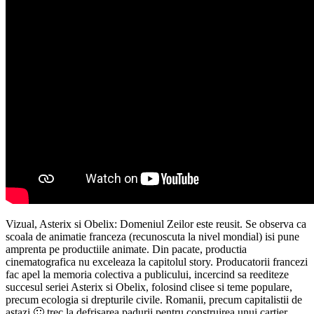
Vizual, Asterix si Obelix: Domeniul Zeilor este reusit. Se observa ca
scoala de animatie franceza (recunoscuta la nivel mondial) isi pune
amprenta pe productiile animate. Din pacate, productia
cinematografica nu exceleaza la capitolul story. Producatorii francezi
fac apel la memoria colectiva a publicului, incercind sa reediteze
succesul seriei Asterix si Obelix, folosind clisee si teme populare,
precum ecologia si drepturile civile. Romanii, precum capitalistii de
astazi 🙂 trec la defrisarea padurii pentru construirea unui cartier