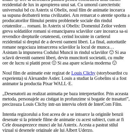
rezidential de lux in apropierea unui sat. Cu umorul carecteristic
universului bd cu Asterix si Obelix, noul film de animatie incearca
sa supuna dezbaterii tema civilizatiei. Am remarcat o atentie sporita a
producatorilor filmului pentru problemele sociale din rindul
cetatenilor… romani. In Asterix si Obelix: Domeniul Zeilor vedem
greva soldatiilor romani si emanciparea sclaviilor care incearca sa-si
revendice drepturile cetatenesti, cerind locuinte in cartierul
rezidential si dreptul de a deveni oameni liberi. La final, autoritatile
romane negociaza intoarcerea sclaviilor la locul de munca…
Asistam la impunerea Codului Muncii in rindul sclaviilor 🙂 Si asa
sclavii deveniti oameni liberi, devin muncitorii societatii, cu multe
ore de lucru si platiti prost 🙂 Si asa apare sclavia moderna 🙂
Noul film de animatie este regizat de
Louis Clichy
(storyboardist cu
experienta) si Alexandre Astier. Louis a studiat la Gobelins si a fost
animator la productia Pixar WALL·E.
„Desenatorii au realizat animatia pe baza interpretarilor. Prin aceasta
metoda, personajele au cistigat in profunzime si bogatie de trasaturi”,
precizeaza Louis Clichy intr-un interviu oferit de InterCom Film.
Intentia regizorului a fost aceea de a se intoarce la originile benzii
desenate si la primele filme de animatie cu acest subiect, cum ar fi
Cele douasprezece munci ale lui Asterix. Acesta a pastrat stilul
vizual si desenele originale ale lui Albert Uderzo.