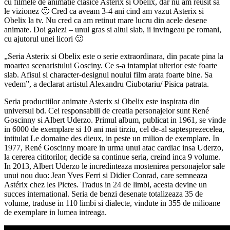
cu filmele de animatie clasice Asterix si Obelix, dar nu am reusit sa
le vizionez 🙂 Cred ca aveam 3-4 ani cind am vazut Asterix si
Obelix la tv. Nu cred ca am retinut mare lucru din acele desene
animate. Doi galezi – unul gras si altul slab, ii invingeau pe romani,
cu ajutorul unei licori 🙂
„Seria Asterix si Obelix este o serie extraordinara, din pacate pina la
moartea scenaristului Gosciny. Ce s-a intamplat ulterior este foarte
slab. Afisul si character-designul noului film arata foarte bine. Sa
vedem”, a declarat artistul Alexandru Ciubotariu/ Pisica patrata.
Seria productiilor animate Asterix si Obelix este inspirata din
universul bd. Cei responsabili de creatia personajelor sunt René
Goscinny si Albert Uderzo. Primul album, publicat in 1961, se vinde
in 6000 de exemplare si 10 ani mai tirziu, cel de-al saptesprezecelea,
intitulat Le domaine des dieux, in peste un milion de exemplare. In
1977, René Goscinny moare in urma unui atac cardiac insa Uderzo,
la cererea cititorilor, decide sa continue seria, creind inca 9 volume.
In 2013, Albert Uderzo le incredinteaza mostenirea personajelor sale
unui nou duo: Jean Yves Ferri si Didier Conrad, care semneaza
Astérix chez les Pictes. Tradus in 24 de limbi, acesta devine un
succes international. Seria de benzi desenate totalizeaza 35 de
volume, traduse in 110 limbi si dialecte, vindute in 355 de milioane
de exemplare in lumea intreaga.