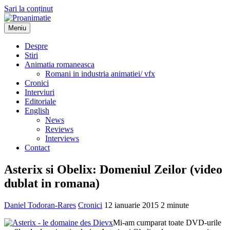
Sari la conținut
Meniu
Proanimatie
Stiri despre filme de animatie
Despre
Stiri
Animatia romaneasca
Romani in industria animatiei/ vfx
Cronici
Interviuri
Editoriale
English
News
Reviews
Interviews
Contact
Asterix si Obelix: Domeniul Zeilor (video
dublat in romana)
Daniel Todoran-Rares
Cronici
12 ianuarie 2015
2 minute
Mi-am cumparat toate DVD-urile