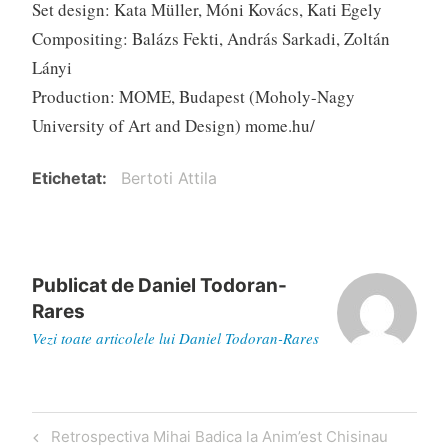
Set design: Kata Müller, Móni Kovács, Kati Egely
Compositing: Balázs Fekti, András Sarkadi, Zoltán
Lányi
Production: MOME, Budapest (Moholy-Nagy
University of Art and Design) mome.hu/
Etichetat
Bertoti Attila
Publicat de
Daniel Todoran-
Rares
Vezi toate articolele lui Daniel Todoran-Rares
Navigare
Articol
Retrospectiva Mihai Badica la Anim’est Chisinau