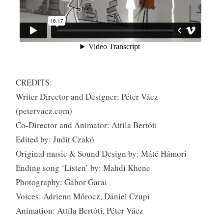
CREDITS:
Writer Director and Designer: Péter Vácz
(petervacz.com)
Co-Director and Animator: Attila Bertóti
Edited by: Judit Czakó
Original music & Sound Design by: Máté Hámori
Ending song ‘Listen’ by: Mahdi Khene
Photography: Gábor Garai
Voices: Adrienn Mórocz, Dániel Czupi
Animation: Attila Bertóti, Péter Vácz