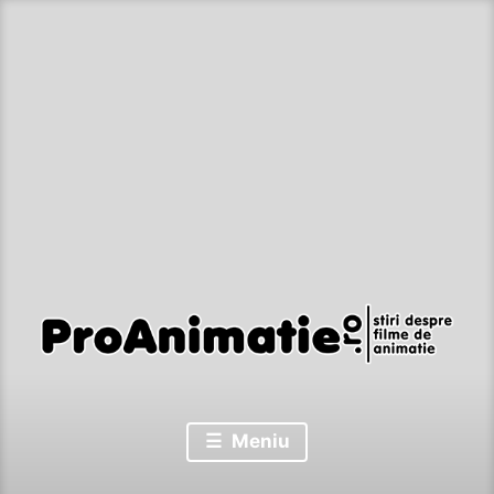
Sari
la
conținut
Stiri despre filme de animatie
Proanimatie
Meniu