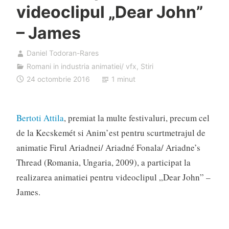
videoclipul „Dear John”
– James
Daniel Todoran-Rares
Romani in industria animatiei/ vfx
,
Stiri
24 octombrie 2016
1 minut
Bertoti Attila
, premiat la multe festivaluri, precum cel
de la Kecskemét si Anim’est pentru scurtmetrajul de
animatie Firul Ariadnei/ Ariadné Fonala/ Ariadne’s
Thread (Romania, Ungaria, 2009), a participat la
realizarea animatiei pentru videoclipul „Dear John” –
James.