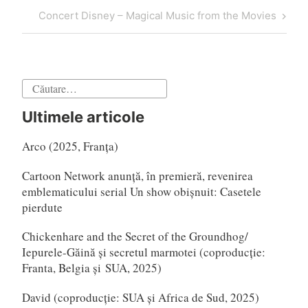
în
anterior
Articol
Concert Disney – Magical Music from the Movies
articole
următor
Caută
după:
Ultimele articole
Arco (2025, Franța)
Cartoon Network anunță, în premieră, revenirea
emblematicului serial Un show obișnuit: Casetele
pierdute
Chickenhare and the Secret of the Groundhog/
Iepurele-Găină și secretul marmotei (coproducție:
Franta, Belgia și SUA, 2025)
David (coproducție: SUA și Africa de Sud, 2025)