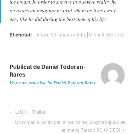
ice cream. In order to survive in a severe reality he
recreates an imaginary world where he lives every
day, like he did during the best time of his life”
Etichetat
Anton Chistiakov|Bibo|Mikhail Dmitriev
Publicat de
Daniel Todoran-
Rares
Vezi toate articolele lui Daniel Todoran-Rares
Navigare
Articol
LUCY – Trailer
în
anterior
Articol
Un roman a participat la realizarea lungmetrajului de
articole
următor
animatie Tarzan 3D (VIDEO)