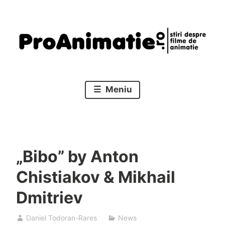
Sari
la
conținut
Stiri despre filme de animatie
Proanimatie
Meniu
„Bibo” by Anton
Chistiakov & Mikhail
Dmitriev
Daniel Todoran-Rares
News