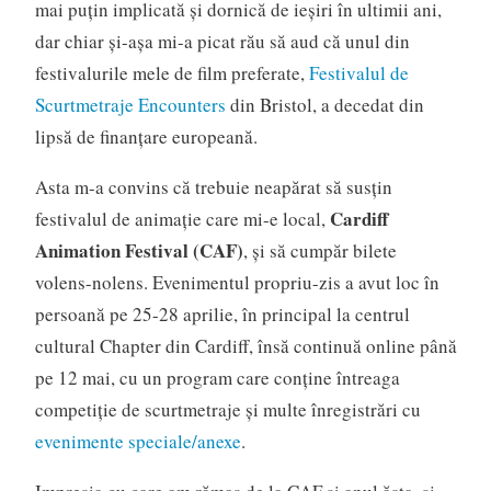
mai puțin implicată și dornică de ieșiri în ultimii ani,
dar chiar și-așa mi-a picat rău să aud că unul din
festivalurile mele de film preferate,
Festivalul de
Scurtmetraje Encounters
din Bristol, a decedat din
lipsă de finanțare europeană.
Asta m-a convins că trebuie neapărat să susțin
Cardiff
festivalul de animație care mi-e local,
Animation Festival (CAF)
, și să cumpăr bilete
volens-nolens. Evenimentul propriu-zis a avut loc în
persoană pe 25-28 aprilie, în principal la centrul
cultural Chapter din Cardiff, însă continuă online până
pe 12 mai, cu un program care conține întreaga
competiție de scurtmetraje și multe înregistrări cu
evenimente speciale/anexe
.