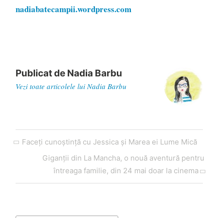
nadiabatecampii.wordpress.com
Publicat de
Nadia Barbu
Vezi toate articolele lui Nadia Barbu
Navigare
Articol
Faceți cunoștință cu Jessica și Marea ei Lume Mică
în
anterior
Articol
Giganții din La Mancha, o nouă aventură pentru
articole
următor
întreaga familie, din 24 mai doar la cinema