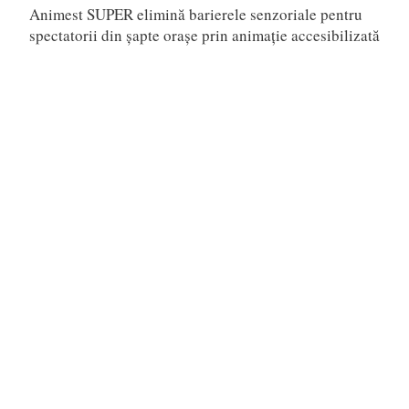
Animest SUPER elimină barierele senzoriale pentru
spectatorii din șapte orașe prin animație accesibilizată
Faceți cunoștință cu Gigi – Cea mai simpatică și non-
conformistă eroină vine, din 16 martie, la
Un român a participat la realizarea producției Sony
Pictures Animation Goat
Scarlet (Japonia, 2025)
Telefon