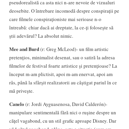
pseudorealistă ca asta nici n-are nevoie de vizualuri
deosebite. O întrebare incomodă despre conspirații pe
care filmele conspiraționiste mai serioase n-o
întreabă: chiar dacă ai dreptate, la ce-ți folosește să
știi adevărul? La absolut nimic.
Mee and Burd
(r: Greg McLeod)- un film artistic
pretențios, minimalist desenat, sau o satiră la adresa
filmelor de festival foarte artistice și pretențioase? La
început m-am plictisit, apoi m-am enervat, apoi am
râs, până la sfârșit realizatorii au câștigat pariul în ce
mă privește.
Canelo
(r: Jordi Ayguasenosa, David Calderón)-
manipulare sentimentală fără nici o rușine despre un
cățel vagabond, cu un stil grafic aproape Disney. Dar