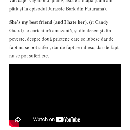
văd cățel vagabond, plâng, asta e situația (cum am
pățit și la episodul Jurassic Bark din Futurama).
She’s my best friend
(and I hate her)
, (r: Candy
Guard)- o caricatură amuzantă, și din desen și din
poveste, despre două prietene care se iubesc dar de
fapt nu se pot suferi, dar de fapt se iubesc, dar de fapt
nu se pot suferi etc.