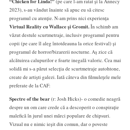
“Chicken for Linda!”
(pe care l-am ratat și la Annecy
2023), s-au vândut înainte să apuc eu să citesc
programul cu atenție. N-am prins nici experiența
Virtual Reality cu Wallace și Gromit.
În schimb am
văzut destule scurtmetraje, inclusiv programul pentru
copii (pe care îl aleg întotdeauna la orice festival) și
programul de horror/bizarerii nocturne. Aș zice că
alcătuirea calupurilor e foarte inegală valoric. Cea mai
solidă mi s-a părut selecția de scurtmetraje autohtone,
create de artiști galezi. Iată câteva din filmulețele mele
preferate de la CAF:
Spectre of the bear
(r: Josh Hicks)- o comedie neagră
despre un om care crede că a descoperit o conspirație
malefică în jurul unei mărci populare de chipsuri.
Vizual nu e nimic ieșit din comun, dar o poveste