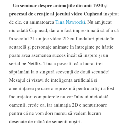
Un seminar despre animațiile din anii 1930
–
și
procesul de creație al jocului video Cuphead
inspirat
de ele, cu animatoarea
Tina Nawrocki
. Nu am jucat
niciodată Cuphead, dar am fost impresionată să aflu că
în secolul 21 un joc video 2D cu fundaluri pictate în
acuarelă și personaje animate în întregime pe hârtie
poate avea asemenea succes încât să inspire și un
serial pe Netflix. Tina a povestit că a lucrat trei
săptămâni la o singură secvență de două secunde!
Mesajul ei vizavi de inteligența artificială și
amenințarea pe care o reprezintă pentru artiști a fost
încurajator: computerele nu vor înlocui niciodată
oamenii, crede ea, iar animația 2D e nemuritoare
pentru că ne vom dori mereu să vedem lucruri
desenate de mână de semenii noștri.