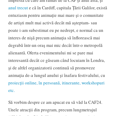
Impresia cu care am rămas de la CAF și anul ăsta, și
anul trecut
e că în Cardiff, capitala Țării Galilor, există
entuziasm pentru animație mai mare și o comunitate
de artiști mult mai activă decât mă așteptam- sau
poate i-am subestimat eu pe nedrept, e normal ca un
interes de nișă precum animația să înflorească mai
degrabă într-un oraș mai mic decât într-o metropolă
alienantă. Oferta evenimentului mi se pare mai
interesantă decât ce găseam când locuiam în Londra,
și de altfel organizatorii continuă să promoveze
animația de-a lungul anului și înafara festivalului, cu
proiecții online, în persoană, itinerante, workshopuri
etc.
Să vorbim despre ce am apucat eu să văd la CAF24.
Unele atracții din program, precum lungmetrajul