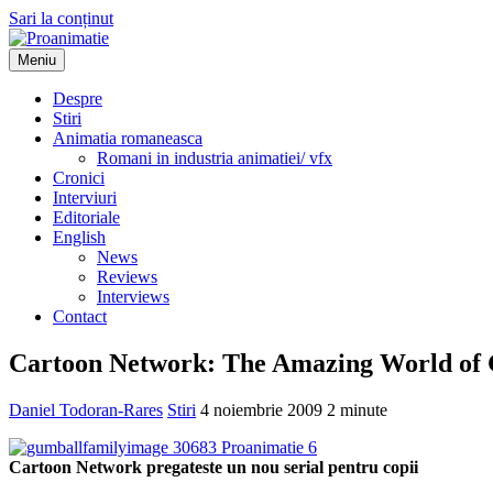
Sari la conținut
Meniu
Proanimatie
Stiri despre filme de animatie
Despre
Stiri
Animatia romaneasca
Romani in industria animatiei/ vfx
Cronici
Interviuri
Editoriale
English
News
Reviews
Interviews
Contact
Cartoon Network: The Amazing World of
Daniel Todoran-Rares
Stiri
4 noiembrie 2009
2 minute
Cartoon Network pregateste un nou serial pentru copii