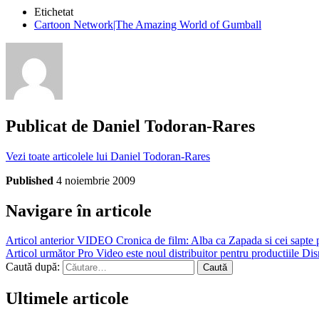
Etichetat
Cartoon Network|The Amazing World of Gumball
Publicat de
Daniel Todoran-Rares
Vezi toate articolele lui Daniel Todoran-Rares
Published
4 noiembrie 2009
Navigare în articole
Articol anterior
VIDEO Cronica de film: Alba ca Zapada si cei sapte 
Articol următor
Pro Video este noul distribuitor pentru productiile D
Caută după:
Ultimele articole