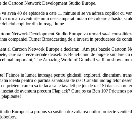
ime de Cartoon Network Development Studio Europe.
vea 40 de episoade a cate 11 minute si se va adresa copiilor cu varsta c
 va urmari aventurile unui neastamparat motan de culoare albastra si ale 
 deliciul copiilor din intreaga lume.
 Cartoon Network Development Studio Europe va urmari sa-si consolideze 
orinta companiei Turner Broadcasting de a investi in producerea de contin
ment al Cartoon Network Europe a declarat: „Am pus bazele Cartoon N
te, care sa creeze seriale deosebite. Beneficiind de bugete similare cu c
 cel mai important, The Amazing World of Gumball va fi un show amuzant si
! Faimos in lumea intreaga pentru ghidusii, explorari, dinamism, trans
atia ideala pentru o partida sanatoasa de ras! Canalul indragitelor desen
cu prieteni care o sa te faca sa te tavaleti pe jos de ras! Si dac asta n
sti insetat de aventura precum Flapjack? Curajos ca Ben 10? Prietenos pr
 plapitante!
io Europe si-a propus sa sustina dezvoltarea noilor proiecte venite de l
Robotboy.