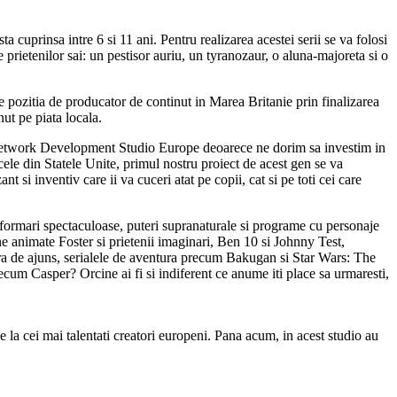
uprinsa intre 6 si 11 ani. Pentru realizarea acestei serii se va folosi
prietenilor sai: un pestisor auriu, un tyranozaur, o aluna-majoreta si o
pozitia de producator de continut in Marea Britanie prin finalizarea
ut pe piata locala.
etwork Development Studio Europe deoarece ne dorim sa investim in
ele din Statele Unite, primul nostru proiect de acest gen se va
 inventiv care ii va cuceri atat pe copii, cat si pe toti cei care
formari spectaculoase, puteri supranaturale si programe cu personaje
e animate Foster si prietenii imaginari, Ben 10 si Johnny Test,
u era de ajuns, serialele de aventura precum Bakugan si Star Wars: The
ecum Casper? Orcine ai fi si indiferent ce anume iti place sa urmaresti,
a cei mai talentati creatori europeni. Pana acum, in acest studio au