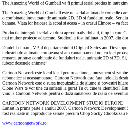
The Amazing World of Gumball va fi primul serial produs in intreg
The Amazing World of Gumball este un serial animat de comedie care va a
o combinatie inovatoare de animatie 2D, 3D si fundaluri reale. Serialul
banana. Viata lor haioasa la scoal si acasa – in orasul Elmore – va face
Productia intregului serial va dura aproximativ doi ani, timp in care
mai multor proiecte adiacente. Studioul a fost infiintat in 2007, din d
Daniel Lennard, VP al departamentului Original Series and Develop
industria de animatie europeana si am cautat oameni noi cu idei proaspe
remarca printr-o combinatie de fundaluri reale, animatie 2D si 3D. Si,
iubesc desenele animate”
Cartoon Network este locul ideal pentru actiune, amuzament si zambete
nebunatice si neastamparate, Cartoon Network este fara indoiala destin
Cartoon Network este o sursa inepuizabila de glume si povestiri hilare 
Clone Wars te vor tine cu sufletul la gura! Tu cu cine te identifici? E
vino la Cartoon Network pentru o doza sanatoasa de ras si de aventuri
CARTOON NETWORK DEVELOPMENT STUDIO EUROPE
Lansat in prima parte a anului 2007, Cartoon Network Development Stud
fost realizate in coproductie seriale precum Chop Socky Chooks sau 
www.cartoonnetwork.ro