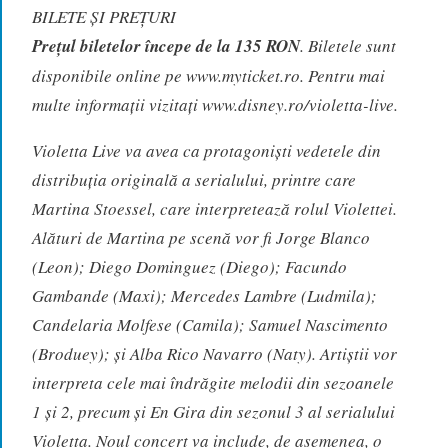
BILETE ȘI PREȚURI
Prețul biletelor începe de la 135 RON
. Biletele sunt
disponibile online pe www.myticket.ro. Pentru mai
multe informații vizitați www.disney.ro/violetta-live.
Violetta Live va avea ca protagoniști vedetele din
distribuția originală a serialului, printre care
Martina Stoessel, care interpretează rolul Violettei.
Alături de Martina pe scenă vor fi Jorge Blanco
(Leon); Diego Dominguez (Diego); Facundo
Gambande (Maxi); Mercedes Lambre (Ludmila);
Candelaria Molfese (Camila); Samuel Nascimento
(Broduey); și Alba Rico Navarro (Naty). Artiștii vor
interpreta cele mai îndrăgite melodii din sezoanele
1 și 2, precum și En Gira din sezonul 3 al serialului
Violetta. Noul concert va include, de asemenea, o