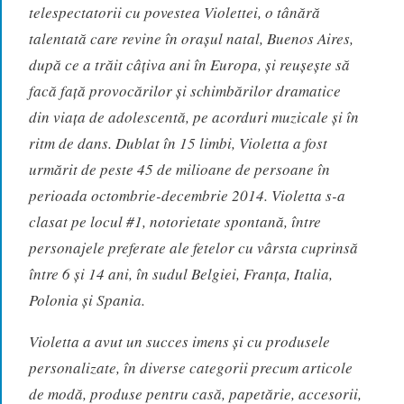
telespectatorii cu povestea Violettei, o tânără
talentată care revine în orașul natal, Buenos Aires,
după ce a trăit câţiva ani în Europa, și reușește să
facă față provocărilor și schimbărilor dramatice
din viața de adolescentă, pe acorduri muzicale și în
ritm de dans. Dublat în 15 limbi, Violetta a fost
urmărit de peste 45 de milioane de persoane în
perioada octombrie-decembrie 2014. Violetta s-a
clasat pe locul #1, notorietate spontană, între
personajele preferate ale fetelor cu vârsta cuprinsă
între 6 și 14 ani, în sudul Belgiei, Franța, Italia,
Polonia și Spania.
Violetta a avut un succes imens şi cu produsele
personalizate, în diverse categorii precum articole
de modă, produse pentru casă, papetărie, accesorii,