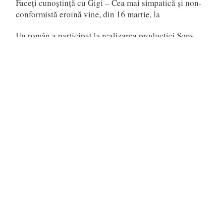
Faceți cunoștință cu Gigi – Cea mai simpatică și non-
conformistă eroină vine, din 16 martie, la
Un român a participat la realizarea producției Sony
Pictures Animation Goat
Scarlet (Japonia, 2025)
Telefon
0721795620