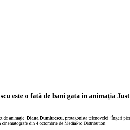
u este o fată de bani gata în animația Justi
ct de animație,
Diana Dumitrescu
, protagonista telenovelei “Îngeri pi
în cinematografe din 4 octombrie de MediaPro Distribution.