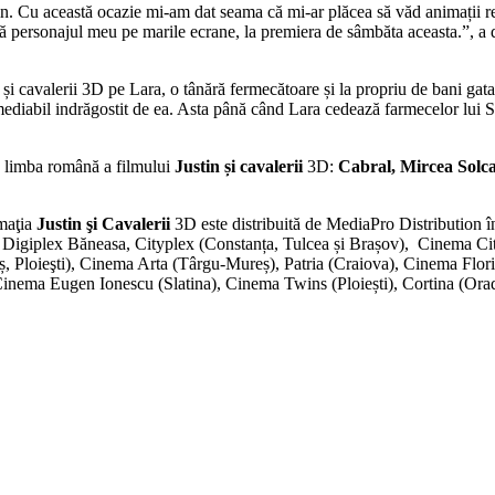
in. Cu această ocazie mi-am dat seama că mi-ar plăcea să văd animații rea
ță personajul meu pe marile ecrane, la premiera de sâmbăta aceasta.”, a 
n și cavalerii 3D pe Lara, o tânără fermecătoare și la propriu de bani gata,
emediabil indrăgostit de ea. Asta până când Lara cedează farmecelor lui S
 în limba română a filmului
Justin și cavalerii
3D:
Cabral, Mircea Solca
imaţia
Justin şi Cavalerii
3D este distribuită de MediaPro Distribution 
iplex Băneasa, Cityplex (Constanța, Tulcea și Brașov), Cinema City 
eș, Ploieşti), Cinema Arta (Târgu-Mureș), Patria (Craiova), Cinema Flori
Cinema Eugen Ionescu (Slatina), Cinema Twins (Ploiești), Cortina (Or