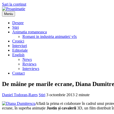
Sari la conținut
Meniu
Proanimatie
Stiri despre filme de animatie
Despre
Stiri
Animatia romaneasca
Romani in industria animatiei/ vfx
Cronici
Interviuri
Editoriale
English
News
Reviews
Interviews
Contact
De mâine pe marile ecrane, Diana Dumitresc
Daniel Todoran-Rares
Stiri
3 octombrie 2013
2 minute
Aflată la prima ei colaborare în cadrul unui proie
ecrane, în superba animație
Justin și cavalerii
3D, un film distribuit 