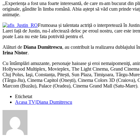
,,Experiența a fost una foarte interesantă, de care m-am bucurat din pl
originale, gândite în limba română. Abia aștept să văd cum prinde via
animație.
Frumoasa și talentata actriță o interpretează în Justi
Larei față de Justin, nu-l afectează deloc pe eroul nostru, care este ir
poate Lara nu este fata potrivită pentru el.
Alături de
Diana Dumitrescu
, au contribuit la realizarea dublajului
Irina Nistor
.
Cu întâmplări amuzante, personaje haioase şi eroi nemaipomeniţi, an
Hollywood Multiplex, Movieplex, The Light Cinema, Grand Cinema Dig
Cluj Polus, Iaşi, Constanța, Pitești, Sun Plaza, Timişoara, Târgu-Mur
(Târgu-Jiu), Cinema Capitol (Onești), Cinema Colors 3D (Craiova), 
Marcom (Buzău), Palace (Oradea), Cinema Grand Mall (Satu-Mare).
Etichetat
Acasa TV|Diana Dumitrescu