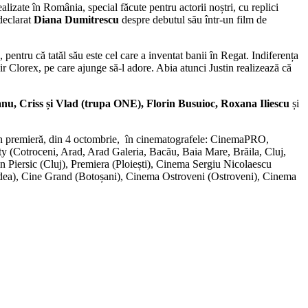
lizate în România, special făcute pentru actorii noștri, cu replici
declarat
Diana Dumitrescu
despre debutul său într-un film de
 pentru că tatăl său este cel care a inventat banii în Regat. Indiferența
ir Clorex, pe care ajunge să-l adore. Abia atunci Justin realizează că
nu, Criss și Vlad (trupa ONE), Florin Busuioc, Roxana Iliescu
și
în premieră, din 4 octombrie, în cinematografele: CinemaPRO,
(Cotroceni, Arad, Arad Galeria, Bacău, Baia Mare, Brăila, Cluj,
n Piersic (Cluj), Premiera (Ploiești), Cinema Sergiu Nicolaescu
adea), Cine Grand (Botoșani), Cinema Ostroveni (Ostroveni), Cinema