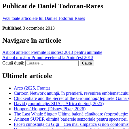
Publicat de
Daniel Todoran-Rares
Vezi toate articolele lui Daniel Todoran-Rares
Published
3 octombrie 2013
Navigare în articole
Articol anterior
Premiile Kinofest 2013 pentru animatie
Articol următor
Primul weekend la Anim’est 2013
Caută după:
Ultimele articole
Arco (2025, Franța)
Cartoon Network anunță, în premieră, revenirea emblematicului
Chickenhare and the Secret of the Groundhog/ Iepurele-Găină ș
David (coproducție: SUA și Africa de Sud, 2025)
Hoppers/ Hopperi (Disney Pixar, 2026)
The Last Whale Singer/ Ultima balenă cântătoare (coproducție
Animest SUPER elimină barierele senzoriale pentru spectatorii d
Faceți cunoștință cu Gigi – Cea mai simpatică și non-conformist