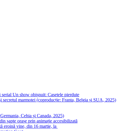
 serial Un show obișnuit: Casetele pierdute
i secretul marmotei (coproducție: Franta, Belgia și SUA, 2025)
: Germania, Cehia și Canada, 2025)
in șapte orașe prin animație accesibilizată
ă eroină vine, din 16 martie, la