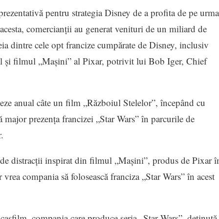
ezentativă pentru strategia Disney de a profita de pe urma
 acesta, comercianţii au generat venituri de un miliard de
eia dintre cele opt francize cumpărate de Disney, inclusiv
şi filmul „Maşini” al Pixar, potrivit lui Bob Iger, Chief
eze anual câte un film „Războiul Stelelor”, începând cu
ă major prezenţa francizei „Star Wars” în parcurile de
.
 distracţii inspirat din filmul „Maşini”, produs de Pixar î
 vrea compania să folosească franciza „Star Wars” în acest
casfilm, compania care produce seria „Star Wars”, deţinută