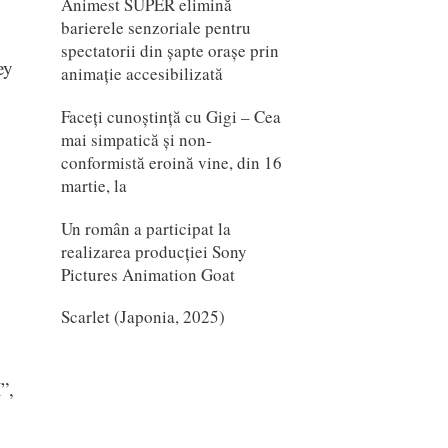
Animest SUPER elimină
barierele senzoriale pentru
spectatorii din șapte orașe prin
ey
animație accesibilizată
Faceți cunoștință cu Gigi – Cea
mai simpatică și non-
conformistă eroină vine, din 16
martie, la
Un român a participat la
realizarea producției Sony
Pictures Animation Goat
Scarlet (Japonia, 2025)
”,