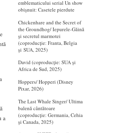
emblematicului serial Un show
obișnuit: Casetele pierdute
Chickenhare and the Secret of
the Groundhog/ Iepurele-Găină
de
și secretul marmotei
(coproducție: Franta, Belgia
ntă
și SUA, 2025)
David (coproducție: SUA și
Africa de Sud, 2025)
a
Hoppers/ Hopperi (Disney
Pixar, 2026)
The Last Whale Singer/ Ultima
ă
balenă cântătoare
(coproducție: Germania, Cehia
u a
și Canada, 2025)