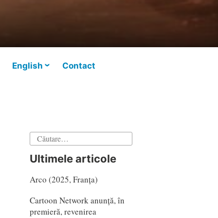
English
Contact
Caută
după:
Ultimele articole
Arco (2025, Franța)
Cartoon Network anunță, în
premieră, revenirea