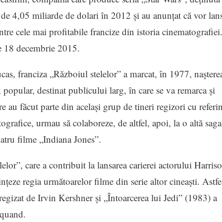
de 4,05 miliarde de dolari în 2012 şi au anunţat că vor lan
intre cele mai profitabile francize din istoria cinematografiei
 pe 18 decembrie 2015.
as, franciza „Războiul stelelor” a marcat, în 1977, naştere
opular, destinat publicului larg, în care se va remarca şi
e au făcut parte din acelaşi grup de tineri regizori cu referi
grafice, urmau să colaboreze, de altfel, apoi, la o altă saga
atru filme „Indiana Jones”.
lor”, care a contribuit la lansarea carierei actorului Harris
ţeze regia următoarelor filme din serie altor cineaşti. Astfe
egizat de Irvin Kershner şi „Întoarcerea lui Jedi” (1983) a
rquand.