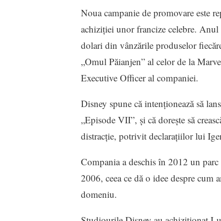
Noua campanie de promovare este repr
achiziţiei unor francize celebre. Anul
dolari din vânzările produselor fiecăr
„Omul Păianjen” al celor de la Marvel 
Executive Officer al companiei.
Disney spune că intenţionează să lans
„Episode VII”, şi că doreşte să creasc
distracţie, potrivit declaraţiilor lui Iger
Compania a deschis în 2012 un parc de
2006, ceea ce dă o idee despre cum ar
domeniu.
Studiourile Disney au achiziţionat Lu