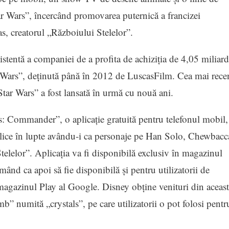
Star Wars”, încercând promovarea puternică a francizei
, creatorul „Războiului Stelelor”.
stentă a companiei de a profita de achiziţia de 4,05 miliar
ar Wars”, deţinută până în 2012 de LuscasFilm. Cea mai rece
Star Wars” a fost lansată în urmă cu nouă ani.
rs: Commander”, o aplicaţie gratuită pentru telefonul mobil,
implice în lupte avându-i ca personaje pe Han Solo, Chewbacc
Stelelor”. Aplicaţia va fi disponibilă exclusiv în magazinul
mând ca apoi să fie disponibilă şi pentru utilizatorii de
 magazinul Play al Google. Disney obţine venituri din aceast
” numită „crystals”, pe care utilizatorii o pot folosi pentr