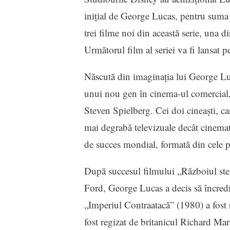
iniţial de George Lucas, pentru suma 
trei filme noi din această serie, una d
Următorul film al seriei va fi lansat
Născută din imaginaţia lui George Luc
unui nou gen în cinema-ul comercial, p
Steven Spielberg. Cei doi cineaşti, car
mai degrabă televizuale decât cinemato
de succes mondial, formată din cele p
După succesul filmului „Războiul stele
Ford, George Lucas a decis să încredin
„Imperiul Contraatacă” (1980) a fost r
fost regizat de britanicul Richard Ma