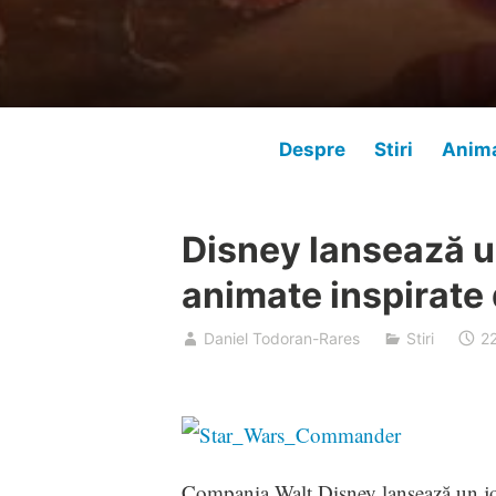
Despre
Stiri
Anima
Disney lansează u
animate inspirate 
Daniel Todoran-Rares
Stiri
2
Compania Walt Disney lansează un jo