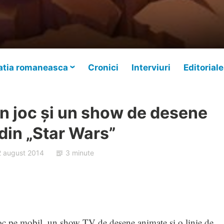
tia romaneasca
Cronici
Interviuri
Editoriale
n joc şi un show de desene
din „Star Wars”
2 august 2014
3 minute
c pe mobil, un show TV de desene animate şi o linie de