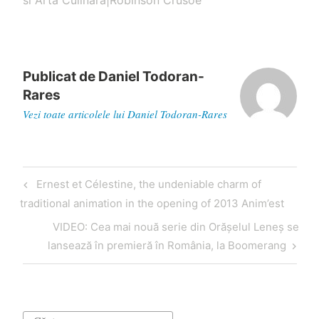
si Arta Culinara|Robinson Crusoe
Publicat de
Daniel Todoran-
Rares
Vezi toate articolele lui Daniel Todoran-Rares
Navigare
Articol
Ernest et Célestine, the undeniable charm of
în
anterior
traditional animation in the opening of 2013 Anim’est
articole
Articol
VIDEO: Cea mai nouă serie din Orășelul Leneș se
următor
lansează în premieră în România, la Boomerang
Caută