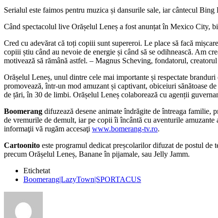
Serialul este faimos pentru muzica și dansurile sale, iar cântecul Bing 
Când spectacolul live Orășelul Leneș a fost anunțat în Mexico City, bi
Cred cu adevărat că toți copiii sunt supereroi. Le place să facă mișcar
copiii știu când au nevoie de energie și când să se odihnească. Am creat 
motivează să rămână astfel. – Magnus Scheving, fondatorul, creatorul 
Orășelul Leneș, unul dintre cele mai importante și respectate branduri d
promovează, într-un mod amuzant și captivant, obiceiuri sănătoase de v
de țări, în 30 de limbi. Orășelul Leneș colaborează cu agenții guvern
Boomerang
difuzează desene animate îndrăgite de întreaga familie, 
de vremurile de demult, iar pe copii îi încântă cu aventurile amuzant
informaţii vă rugăm accesaţi
www.bomerang-tv.ro
.
Cartoonito
este programul dedicat preșcolarilor difuzat de postul de 
precum Orășelul Leneș, Banane în pijamale, sau Jelly Jamm.
Etichetat
Boomerang|LazyTown|SPORTACUS