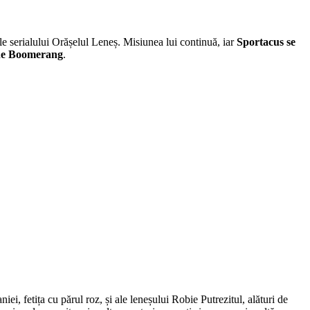
e serialului Orășelul Leneș. Misiunea lui continuă, iar
Sportacus se
iune Boomerang
.
iei, fetița cu părul roz, și ale leneșului Robie Putrezitul, alături de