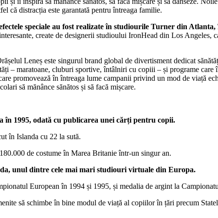
copii și îi inspiră să mănânce sănătos, să facă mișcare și să danseze. No
fel că distracția este garantată pentru întreaga familie.
fectele speciale au fost realizate în studiourile Turner din Atlanta
teresante, create de designerii studioului IronHead din Los Angeles, car
elul Leneș este singurul brand global de divertisment dedicat sănătății 
tăți – maratoane, cluburi sportive, întâlniri cu copiii – și programe care
care promovează în întreaga lume campanii privind un mod de viață echil
olari să mănânce sănătos și să facă mișcare.
 în 1995, odată cu publicarea unei cărți pentru copii.
t în Islanda cu 22 la sută.
 180.000 de costume în Marea Britanie într-un singur an.
anda, unul dintre cele mai mari studiouri virtuale din Europa.
pionatul European în 1994 și 1995, și medalia de argint la Campionat
 menite să schimbe în bine modul de viață al copiilor în țări precum Stat