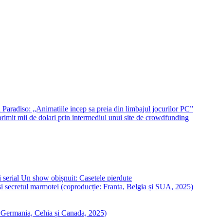
 Paradiso: „Animatiile incep sa preia din limbajul jocurilor PC”
imit mii de dolari prin intermediul unui site de crowdfunding
 serial Un show obișnuit: Casetele pierdute
i secretul marmotei (coproducție: Franta, Belgia și SUA, 2025)
: Germania, Cehia și Canada, 2025)