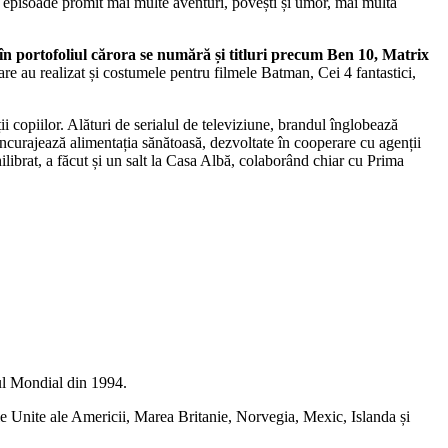
ile episoade promit mai multe aventuri, povești și umor, mai multă
, în portofoliul cărora se numără și titluri precum Ben 10, Matrix
e au realizat și costumele pentru filmele Batman, Cei 4 fantastici,
copiilor. Alături de serialul de televiziune, brandul înglobează
 încurajează alimentația sănătoasă, dezvoltate în cooperare cu agenții
ibrat, a făcut și un salt la Casa Albă, colaborând chiar cu Prima
ul Mondial din 1994.
ele Unite ale Americii, Marea Britanie, Norvegia, Mexic, Islanda și