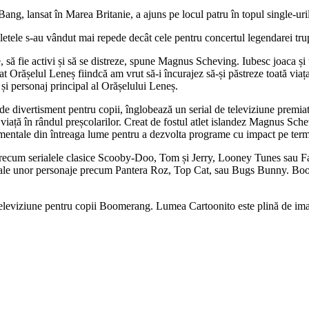
Bang, lansat în Marea Britanie, a ajuns pe locul patru în topul single-uril
letele s-au vândut mai repede decât cele pentru concertul legendarei tr
e, să fie activi și să se distreze, spune Magnus Scheving. Iubesc joaca ș
Orășelul Leneș fiindcă am vrut să-i încurajez să-și păstreze toată viața a
și personaj principal al Orășelului Leneș.
e divertisment pentru copii, înglobează un serial de televiziune premiat, 
iață în rândul preșcolarilor. Creat de fostul atlet islandez Magnus Schev
amentale din întreaga lume pentru a dezvolta programe cu impact pe terme
precum serialele clasice Scooby-Doo, Tom și Jerry, Looney Tunes sau Fam
e ale unor personaje precum Pantera Roz, Top Cat, sau Bugs Bunny. Boom
televiziune pentru copii Boomerang. Lumea Cartoonito este plină de imag