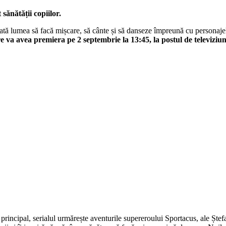
sănătății copiilor.
ată lumea să facă mișcare, să cânte și să danseze împreună cu personajel
care va avea premiera pe 2 septembrie la 13:45, la postul de televiz
j principal, serialul urmărește aventurile supereroului Sportacus, ale Ștefan