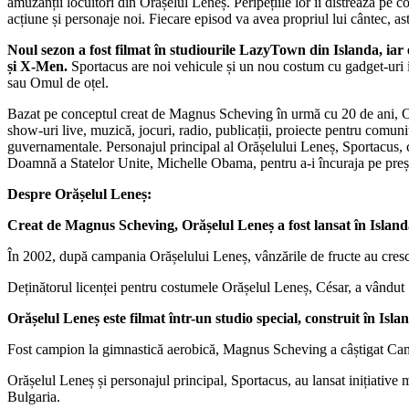
amuzanții locuitori din Orășelul Leneș. Peripețiile lor îi distrează pe 
acțiune și personaje noi. Fiecare episod va avea propriul lui cântec, ast
Noul sezon a fost filmat în studiourile LazyTown din Islanda, iar e
și X-Men.
Sportacus are noi vehicule și un nou costum cu gadget-uri in
sau Omul de oțel.
Bazat pe conceptul creat de Magnus Scheving în urmă cu 20 de ani, Orăș
show-uri live, muzică, jocuri, radio, publicații, proiecte pentru comuni
guvernamentale. Personajul principal al Orășelului Leneș, Sportacus, 
Doamnă a Statelor Unite, Michelle Obama, pentru a-i încuraja pe preșc
Despre Orășelul Leneș:
Creat de Magnus Scheving, Orășelul Leneș a fost lansat în Islanda
În 2002, după campania Orășelului Leneș, vânzările de fructe au crescu
Deținătorul licenței pentru costumele Orășelul Leneș, César, a vândut
Orășelul Leneș este filmat într-un studio special, construit în Isl
Fost campion la gimnastică aerobică, Magnus Scheving a câștigat Cam
Orășelul Leneș și personajul principal, Sportacus, au lansat inițiative
Bulgaria.