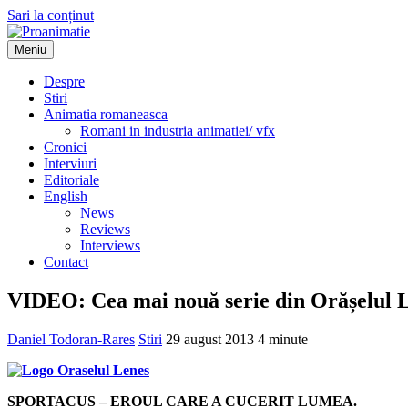
Sari la conținut
Meniu
Proanimatie
Stiri despre filme de animatie
Despre
Stiri
Animatia romaneasca
Romani in industria animatiei/ vfx
Cronici
Interviuri
Editoriale
English
News
Reviews
Interviews
Contact
VIDEO: Cea mai nouă serie din Orășelul L
Daniel Todoran-Rares
Stiri
29 august 2013
4 minute
SPORTACUS – EROUL CARE A CUCERIT LUMEA.