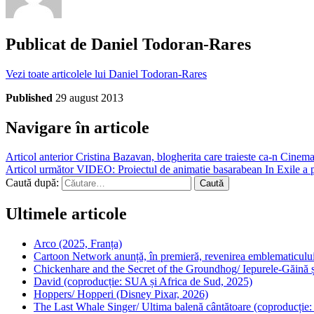
Publicat de
Daniel Todoran-Rares
Vezi toate articolele lui Daniel Todoran-Rares
Published
29 august 2013
Navigare în articole
Articol anterior
Cristina Bazavan, blogherita care traieste ca-n Cinema
Articol următor
VIDEO: Proiectul de animatie basarabean In Exile a pr
Caută după:
Ultimele articole
Arco (2025, Franța)
Cartoon Network anunță, în premieră, revenirea emblematicului
Chickenhare and the Secret of the Groundhog/ Iepurele-Găină ș
David (coproducție: SUA și Africa de Sud, 2025)
Hoppers/ Hopperi (Disney Pixar, 2026)
The Last Whale Singer/ Ultima balenă cântătoare (coproducție