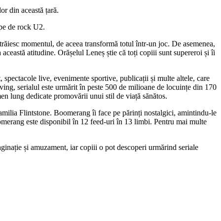
or din această țară.
upe de rock U2.
i trăiesc momentul, de aceea transformă totul într-un joc. De asemenea,
ceastă atitudine. Orășelul Leneș știe că toți copiii sunt supereroi și îi
spectacole live, evenimente sportive, publicații și multe altele, care
ing, serialul este urmărit în peste 500 de milioane de locuințe din 170
n lung dedicate promovării unui stil de viață sănătos.
ilia Flintstone. Boomerang îi face pe părinți nostalgici, amintindu-le
erang este disponibil în 12 feed-uri în 13 limbi. Pentru mai multe
inație și amuzament, iar copiii o pot descoperi urmărind seriale