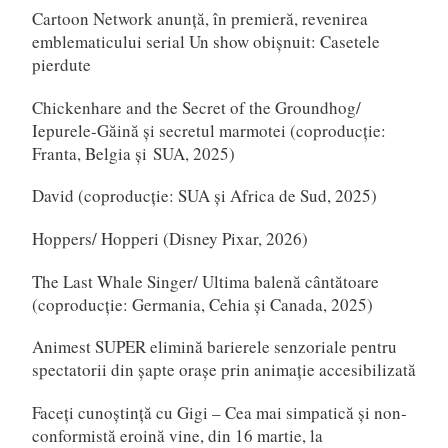
Cartoon Network anunță, în premieră, revenirea
emblematicului serial Un show obișnuit: Casetele
pierdute
Chickenhare and the Secret of the Groundhog/
Iepurele-Găină și secretul marmotei (coproducție:
Franta, Belgia și SUA, 2025)
David (coproducție: SUA și Africa de Sud, 2025)
Hoppers/ Hopperi (Disney Pixar, 2026)
The Last Whale Singer/ Ultima balenă cântătoare
(coproducție: Germania, Cehia și Canada, 2025)
Animest SUPER elimină barierele senzoriale pentru
spectatorii din șapte orașe prin animație accesibilizată
Faceți cunoștință cu Gigi – Cea mai simpatică și non-
conformistă eroină vine, din 16 martie, la