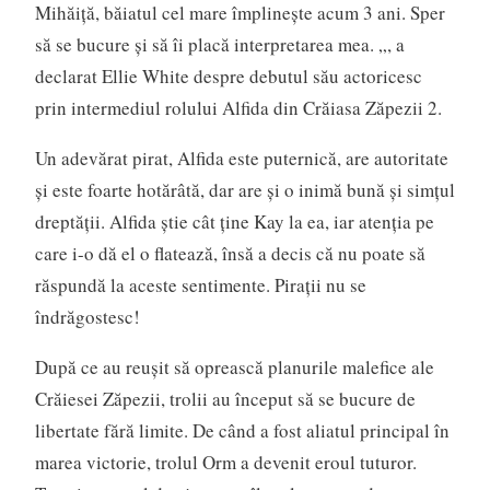
Mihăiţă, băiatul cel mare împlineşte acum 3 ani. Sper
să se bucure şi să îi placă interpretarea mea. „, a
declarat Ellie White despre debutul său actoricesc
prin intermediul rolului Alfida din Crăiasa Zăpezii 2.
Un adevărat pirat, Alfida este puternică, are autoritate
şi este foarte hotărâtă, dar are şi o inimă bună şi simţul
dreptăţii. Alfida ştie cât ţine Kay la ea, iar atenţia pe
care i-o dă el o flatează, însă a decis că nu poate să
răspundă la aceste sentimente. Piraţii nu se
îndrăgostesc!
După ce au reuşit să oprească planurile malefice ale
Crăiesei Zăpezii, trolii au început să se bucure de
libertate fără limite. De când a fost aliatul principal în
marea victorie, trolul Orm a devenit eroul tuturor.