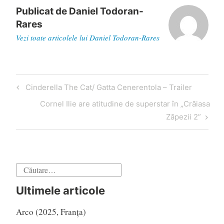
Publicat de
Daniel Todoran-
Rares
Vezi toate articolele lui Daniel Todoran-Rares
Navigare
Articol
Cinderella The Cat/ Gatta Cenerentola – Trailer
în
anterior
Articol
Cornel Ilie are atitudine de superstar în „Crăiasa
articole
următor
Zăpezii 2”
Caută
după:
Ultimele articole
Arco (2025, Franța)