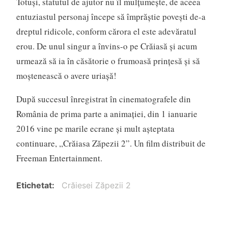
Totuşi, statutul de ajutor nu îl mulţumeşte, de aceea
entuziastul personaj începe să împrăştie poveşti de-a
dreptul ridicole, conform cărora el este adevăratul
erou. De unul singur a învins-o pe Crăiasă şi acum
urmează să ia în căsătorie o frumoasă prinţesă şi să
moştenească o avere uriaşă!
După succesul înregistrat în cinematografele din
România de prima parte a animaţiei, din 1 ianuarie
2016 vine pe marile ecrane şi mult aşteptata
continuare, ,,Crăiasa Zăpezii 2”. Un film distribuit de
Freeman Entertainment.
Etichetat
Crăiesei Zăpezii 2