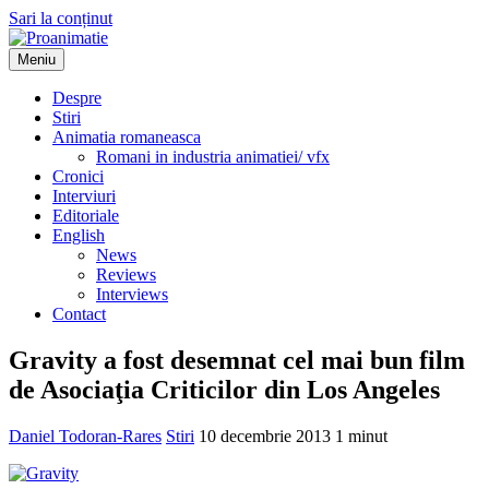
Sari la conținut
Meniu
Proanimatie
Stiri despre filme de animatie
Despre
Stiri
Animatia romaneasca
Romani in industria animatiei/ vfx
Cronici
Interviuri
Editoriale
English
News
Reviews
Interviews
Contact
Gravity a fost desemnat cel mai bun film
de Asociaţia Criticilor din Los Angeles
Daniel Todoran-Rares
Stiri
10 decembrie 2013
1 minut