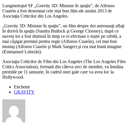
Lungmetrajul SF „Gravity 3D: Misiune în spaţiu”, de Alfonso
Cuarón a fost desemnat cele mai bun film ale anului 2013 de
Asociaţia Criticilor din Los Angeles.
„Gravity 3D: Misiune în spaţiu”, un film despre doi astronauţi aflaţi
în derivă în spaţiu (Sandra Bullock şi George Clooney), după ce
naveta lor a fost distrusă în timp ce ei efectuau o ieşire pe orbită, a
mai câşigat premiul pentru regie (Alfonso Cuarón), cel mai bun
montaj (Alfonso Cuarón şi Mark Sanger) şi cea mai bună imagine
(Emmanuel Lubezki).
Asociaţia Criticilor de Film din Los Angeles (The Los Angeles Film
Critics Association), formată din câteva zeci de membri, va înmâna
premiile pe 11 ianuarie, în cadrul unei gale care va avea loc la
Hollywood.
Etichetat
GRAVITY