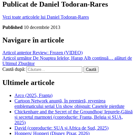
Publicat de
Daniel Todoran-Rares
Vezi toate articolele lui Daniel Todoran-Rares
Published
10 decembrie 2013
Navigare în articole
Articol anterior
Review: Frozen (VIDEO)
Articol următor
De Noaptea Ielelor, Harap Alb continuă… alături de
Ultimul Zburător
Caută după:
Ultimele articole
Arco (2025, Franța)
Cartoon Network anunță, în premieră, revenirea
emblematicului serial Un show obișnuit: Casetele pierdute
Chickenhare and the Secret of the Groundhog/ Iepurele-Găină
și secretul marmotei (coproducție: Franta, Belgia și SUA,
2025)
David (coproducție: SUA și Africa de Sud, 2025)
Hoppers/ Hopperi (Disney Pixar, 2026)