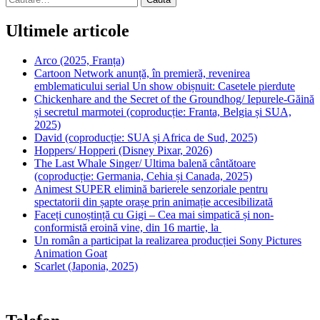
după:
Ultimele articole
Arco (2025, Franța)
Cartoon Network anunță, în premieră, revenirea
emblematicului serial Un show obișnuit: Casetele pierdute
Chickenhare and the Secret of the Groundhog/ Iepurele-Găină
și secretul marmotei (coproducție: Franta, Belgia și SUA,
2025)
David (coproducție: SUA și Africa de Sud, 2025)
Hoppers/ Hopperi (Disney Pixar, 2026)
The Last Whale Singer/ Ultima balenă cântătoare
(coproducție: Germania, Cehia și Canada, 2025)
Animest SUPER elimină barierele senzoriale pentru
spectatorii din șapte orașe prin animație accesibilizată
Faceți cunoștință cu Gigi – Cea mai simpatică și non-
conformistă eroină vine, din 16 martie, la
Un român a participat la realizarea producției Sony Pictures
Animation Goat
Scarlet (Japonia, 2025)