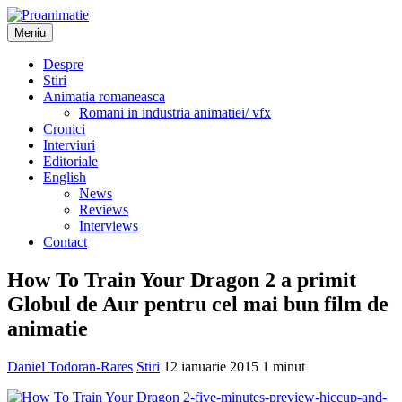
Sari
la
Meniu
Proanimatie
Stiri despre filme de animatie
conținut
Despre
Stiri
Animatia romaneasca
Romani in industria animatiei/ vfx
Cronici
Interviuri
Editoriale
English
News
Reviews
Interviews
Contact
How To Train Your Dragon 2 a primit
Globul de Aur pentru cel mai bun film de
animatie
Daniel Todoran-Rares
Stiri
12 ianuarie 2015
1 minut