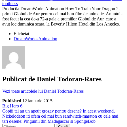
Productia DreamWorks Animation How To Train Your Dragon 2 a
primit Globul de Aur pentru cel mai bun film de animatie. Anuntul a
fost facut la cea de-a 72-a gala a premiilor Globul de Aur, care a
avut loc duminica seara, la Beverly Hilton Hotel din Los Angeles.
Etichetat
DreamWorks Animation
Publicat de
Daniel Todoran-Rares
Vezi toate articolele lui Daniel Todoran-Rares
Published
12 ianuarie 2015
Navigare
Articol
Big Hero 6
anterior
Articol
Copiii tai au un apetit grozav pentru desene? In acest weekend,
în
următor
Nickelodeon iti ofera cel mai bun sandwitch-maraton cu cele mai
articole
tari desene: Pinguinii din Madagascar si SpongeBob
Caută