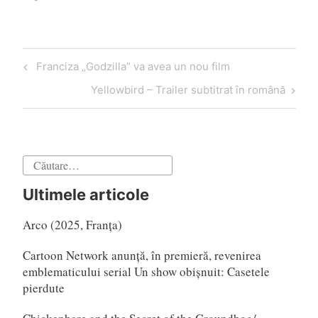
Navigare
Articol
Franciza „Godzilla” va avea un nou film
în
anterior
Articol
Yellowbird – Trailer subtitrat în română
articole
următor
Caută
după:
Ultimele articole
Arco (2025, Franța)
Cartoon Network anunță, în premieră, revenirea
emblematicului serial Un show obișnuit: Casetele
pierdute