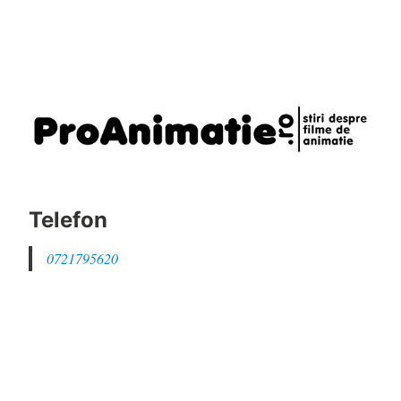
Telefon
0721795620
Email
daniel@proanimatie.ro