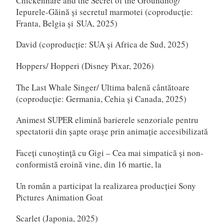
Chickenhare and the Secret of the Groundhog/
Iepurele-Găină și secretul marmotei (coproducție:
Franta, Belgia și SUA, 2025)
David (coproducție: SUA și Africa de Sud, 2025)
Hoppers/ Hopperi (Disney Pixar, 2026)
The Last Whale Singer/ Ultima balenă cântătoare
(coproducție: Germania, Cehia și Canada, 2025)
Animest SUPER elimină barierele senzoriale pentru
spectatorii din șapte orașe prin animație accesibilizată
Faceți cunoștință cu Gigi – Cea mai simpatică și non-
conformistă eroină vine, din 16 martie, la
Un român a participat la realizarea producției Sony
Pictures Animation Goat
Scarlet (Japonia, 2025)