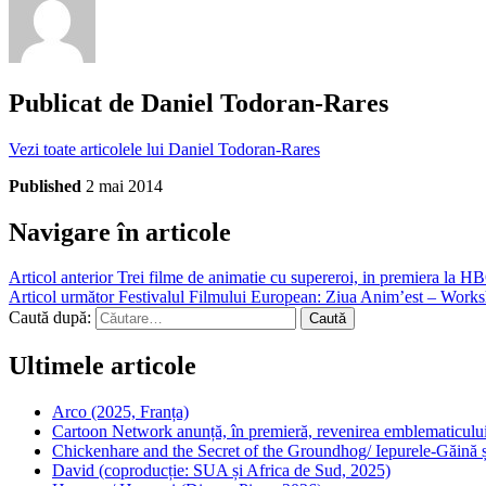
Publicat de
Daniel Todoran-Rares
Vezi toate articolele lui Daniel Todoran-Rares
Published
2 mai 2014
Navigare în articole
Articol anterior
Trei filme de animatie cu supereroi, in premiera la H
Articol următor
Festivalul Filmului European: Ziua Anim’est – Worksh
Caută după:
Ultimele articole
Arco (2025, Franța)
Cartoon Network anunță, în premieră, revenirea emblematicului
Chickenhare and the Secret of the Groundhog/ Iepurele-Găină ș
David (coproducție: SUA și Africa de Sud, 2025)