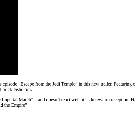
episode „Escape from the Jedi Temple” in this new trailer. Featuring 
 brick-tastic fun.
e Imperial March” – and doesn’t react well at its lukewarm reception. H
nd the Empire”