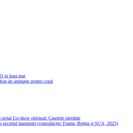
BO in luna mai
op de animație pentru copii
 serial Un show obișnuit: Casetele pierdute
i secretul marmotei (coproducție: Franta, Belgia și SUA, 2025)