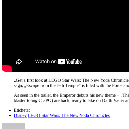
„Get a first look at LEGO Star Wars: The New Yoda Chronicles 
saga, „Escape from the Jedi Temple” is filled with the Force and
As seen in the trailer, the Emperor debuts his new theme – „Th
blaster-toting C-3PO) are back, ready to take on Darth Vader a
Etichetat
Disney|LEGO Star Wars: The New Yoda Chronicles