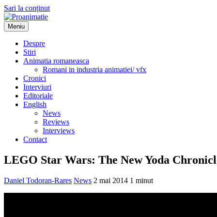
Sari la conținut
Meniu
Proanimatie
Stiri despre filme de animatie
Despre
Stiri
Animatia romaneasca
Romani in industria animatiei/ vfx
Cronici
Interviuri
Editoriale
English
News
Reviews
Interviews
Contact
LEGO Star Wars: The New Yoda Chronicle
Daniel Todoran-Rares
News
2 mai 2014
1 minut