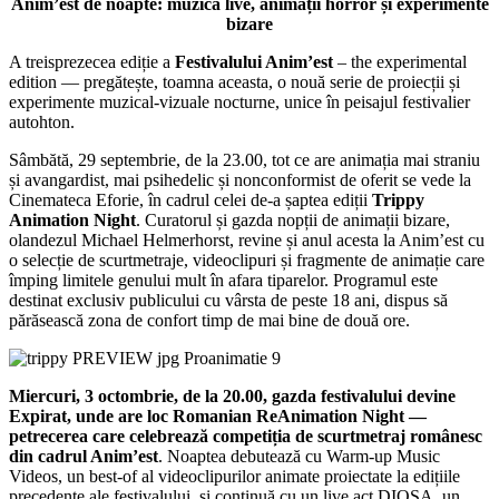
Anim’est de noapte: muzică live, animații horror și experimente
bizare
A treisprezecea ediție a
Festivalului Anim’est
– the experimental
edition — pregătește, toamna aceasta, o nouă serie de proiecții și
experimente muzical-vizuale nocturne, unice în peisajul festivalier
autohton.
Sâmbătă, 29 septembrie, de la 23.00, tot ce are animația mai straniu
și avangardist, mai psihedelic și nonconformist de oferit se vede la
Cinemateca Eforie, în cadrul celei de-a șaptea ediții
Trippy
Animation Night
. Curatorul și gazda nopții de animații bizare,
olandezul Michael Helmerhorst, revine și anul acesta la Anim’est cu
o selecție de scurtmetraje, videoclipuri și fragmente de animație care
împing limitele genului mult în afara tiparelor. Programul este
destinat exclusiv publicului cu vârsta de peste 18 ani, dispus să
părăsească zona de confort timp de mai bine de două ore.
Miercuri, 3 octombrie, de la 20.00, gazda festivalului devine
Expirat, unde are loc Romanian ReAnimation Night —
petrecerea care celebrează competiția de scurtmetraj românesc
din cadrul Anim’est
. Noaptea debutează cu Warm-up Music
Videos, un best-of al videoclipurilor animate proiectate la edițiile
precedente ale festivalului, și continuă cu un live act DIOSA, un