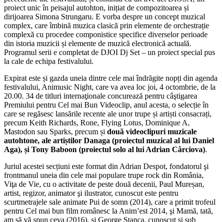
proiect unic în peisajul autohton, inițiat de compozitoarea și
dirijoarea Simona Strungaru. E vorba despre un concept muzical
complex, care îmbină muzica clasică prin elemente de orchestrație
complexă cu procedee componistice specifice diverselor perioade
din istoria muzicii și elemente de muzică electronică actuală.
Programul serii e completat de DJOI Dj Set – un proiect special pus
la cale de echipa festivalului.
Expirat este și gazda uneia dintre cele mai îndrăgite nopți din agenda
festivalului, Animusic Night, care va avea loc joi, 4 octombrie, de la
20.00. 34 de titluri internaţionale concurează pentru câştigarea
Premiului pentru Cel mai Bun Videoclip, anul acesta, o selecție în
care se regăsesc lansările recente ale unor trupe și artiști consacrați,
precum Keith Richards, Rone, Flying Lotus, Dominique A,
Mastodon sau Sparks, precum și
două videoclipuri muzicale
autohtone, ale artiștilor Danaga (proiectul muzical al lui Daniel
Aga), și Tony Baboon (proiectul solo al lui Adrian Cârciova)
.
Juriul acestei secțiuni este format din Adrian Despot, fondatorul şi
frontmanul uneia din cele mai populare trupe rock din România,
Viţa de Vie, cu o activitate de peste două decenii, Paul Mureșan,
artist, regizor, animator şi ilustrator, cunoscut este pentru
scurtmetrajele sale animate Pui de somn (2014), care a primit trofeul
pentru Cel mai bun film românesc la Anim’est 2014, şi Mamă, tată,
am să vă spun ceva (2016), și George Stanca, cunoscut şi sub