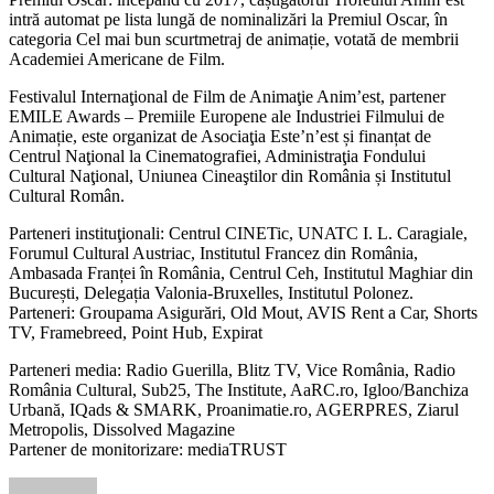
intră automat pe lista lungă de nominalizări la Premiul Oscar, în
categoria Cel mai bun scurtmetraj de animație, votată de membrii
Academiei Americane de Film.
Festivalul Internaţional de Film de Animaţie Anim’est, partener
EMILE Awards – Premiile Europene ale Industriei Filmului de
Animație, este organizat de Asociaţia Este’n’est și finanțat de
Centrul Naţional la Cinematografiei, Administraţia Fondului
Cultural Naţional, Uniunea Cineaştilor din România și Institutul
Cultural Român.
Parteneri instituţionali: Centrul CINETic, UNATC I. L. Caragiale,
Forumul Cultural Austriac, Institutul Francez din România,
Ambasada Franței în România, Centrul Ceh, Institutul Maghiar din
București, Delegația Valonia-Bruxelles, Institutul Polonez.
Parteneri: Groupama Asigurări, Old Mout, AVIS Rent a Car, Shorts
TV, Framebreed, Point Hub, Expirat
Parteneri media: Radio Guerilla, Blitz TV, Vice România, Radio
România Cultural, Sub25, The Institute, AaRC.ro, Igloo/Banchiza
Urbană, IQads & SMARK, Proanimatie.ro, AGERPRES, Ziarul
Metropolis, Dissolved Magazine
Partener de monitorizare: mediaTRUST