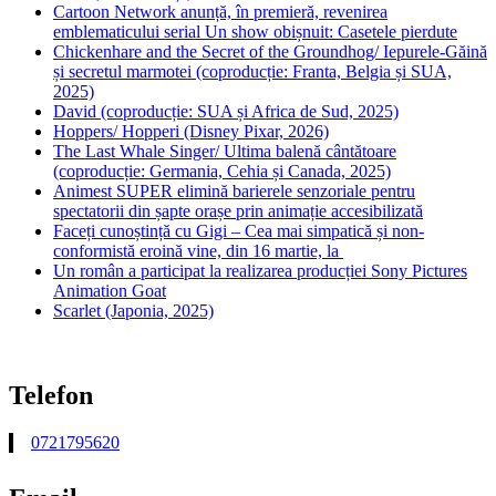
Cartoon Network anunță, în premieră, revenirea
emblematicului serial Un show obișnuit: Casetele pierdute
Chickenhare and the Secret of the Groundhog/ Iepurele-Găină
și secretul marmotei (coproducție: Franta, Belgia și SUA,
2025)
David (coproducție: SUA și Africa de Sud, 2025)
Hoppers/ Hopperi (Disney Pixar, 2026)
The Last Whale Singer/ Ultima balenă cântătoare
(coproducție: Germania, Cehia și Canada, 2025)
Animest SUPER elimină barierele senzoriale pentru
spectatorii din șapte orașe prin animație accesibilizată
Faceți cunoștință cu Gigi – Cea mai simpatică și non-
conformistă eroină vine, din 16 martie, la
Un român a participat la realizarea producției Sony Pictures
Animation Goat
Scarlet (Japonia, 2025)
Telefon
0721795620