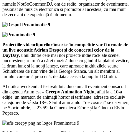
numele NotSoCommonDJ, om de radio, organizator de evenimente,
pasionat de muzică electronică și promotor al acesteia, cu mai mult
de zece ani de experiență în domeniu.
Proiecțiile videoclipurilor înscrise în competiție vor fi urmate de
un live acoustic Adrian Despot și de concertul celor de la
DayDay
, unul dintre cele mai noi proiecte indie rock ale scenei
bucureștene, o trupă a cărei muzică duce cu gândul la plaiuri vestice,
la drum lung și la nopți leneșe, care aproape înghit zilele scurte.
Schimbarea de ritm vine de la George Stanca, un alt membru al
juriului care urcă pe scenă, de data aceasta la pupitrul DJ-ului.
Al doilea weekend al festivalului aduce un alt eveniment consacrat
din agenda Anim’est –
Creepy Animation Night
, aflat la a 10-a
ediție, un maraton de animații horror și terifiante, adresate exclusiv
categoriei de vârstă 18+. Startul animațiilor ”de coșmar” se dă vineri,
pe 5 octombrie, la 23.59, la Cinemateca Eforie și la Cinema Elvire
Popesco.