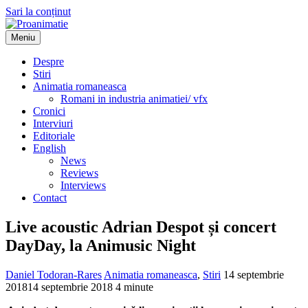
Sari la conținut
Meniu
Proanimatie
Stiri despre filme de animatie
Despre
Stiri
Animatia romaneasca
Romani in industria animatiei/ vfx
Cronici
Interviuri
Editoriale
English
News
Reviews
Interviews
Contact
Live acoustic Adrian Despot și concert
DayDay, la Animusic Night
Daniel Todoran-Rares
Animatia romaneasca
,
Stiri
14 septembrie
2018
14 septembrie 2018
4 minute