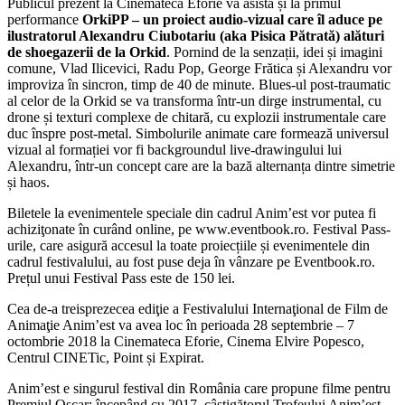
Publicul prezent la Cinemateca Eforie va asista și la primul
performance
OrkiPP – un proiect audio-vizual care îl aduce pe
ilustratorul Alexandru Ciubotariu (aka Pisica Pătrată) alături
de shoegazerii de la Orkid
. Pornind de la senzații, idei și imagini
comune, Vlad Ilicevici, Radu Pop, George Frătica și Alexandru vor
improviza în sincron, timp de 40 de minute. Blues-ul post-traumatic
al celor de la Orkid se va transforma într-un dirge instrumental, cu
drone și texturi complexe de chitară, cu explozii instrumentale care
duc înspre post-metal. Simbolurile animate care formează universul
vizual al formației vor fi backgroundul live-drawingului lui
Alexandru, într-un concept care are la bază alternanța dintre simetrie
și haos.
Biletele la evenimentele speciale din cadrul Anim’est vor putea fi
achiziţonate în curând online, pe www.eventbook.ro. Festival Pass-
urile, care asigură accesul la toate proiecțiile și evenimentele din
cadrul festivalului, au fost puse deja în vânzare pe Eventbook.ro.
Prețul unui Festival Pass este de 150 lei.
Cea de-a treisprezecea ediţie a Festivalului Internaţional de Film de
Animaţie Anim’est va avea loc în perioada 28 septembrie – 7
octombrie 2018 la Cinemateca Eforie, Cinema Elvire Popesco,
Centrul CINETic, Point și Expirat.
Anim’est e singurul festival din România care propune filme pentru
Premiul Oscar: începând cu 2017, câștigătorul Trofeului Anim’est