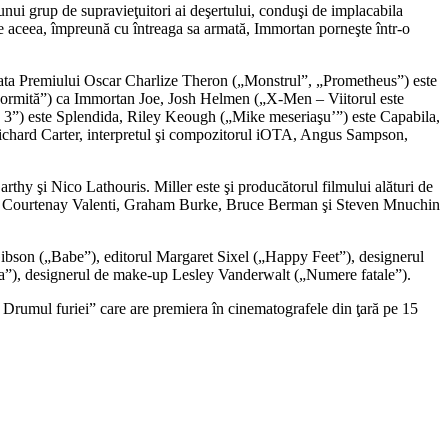
 unui grup de supravieţuitori ai deşertului, conduşi de implacabila
De aceea, împreună cu întreaga sa armată, Immortan porneşte într-o
eata Premiului Oscar Charlize Theron („Monstrul”, „Prometheus”) este
ormită”) ca Immortan Joe, Josh Helmen („X-Men – Viitorul este
s 3”) este Splendida, Riley Keough („Mike meseriaşu’”) este Capabila,
ichard Carter, interpretul şi compozitorul iOTA, Angus Sampson,
hy şi Nico Lathouris. Miller este şi producătorul filmului alături de
ria, Courtenay Valenti, Graham Burke, Bruce Berman şi Steven Mnuchin
 Gibson („Babe”), editorul Margaret Sixel („Happy Feet”), designerul
ia”), designerul de make-up Lesley Vanderwalt („Numere fatale”).
rumul furiei” care are premiera în cinematografele din ţară pe 15