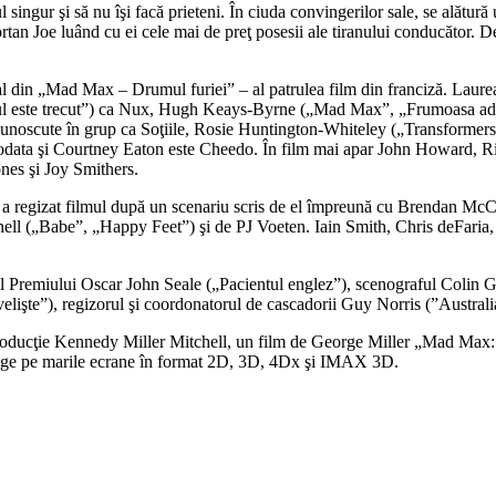
ingur şi să nu îşi facă prieteni. În ciuda convingerilor sale, se alătură
rtan Joe luând cu ei cele mai de preţ posesii ale tiranului conducător. 
l din „Mad Max – Drumul furiei” – al patrulea film din franciză. Laur
rul este trecut”) ca Nux, Hugh Keays-Byrne („Mad Max”, „Frumoasa ad
 cunoscute în grup ca Soţiile, Rosie Huntington-Whiteley („Transformer
odata şi Courtney Eaton este Cheedo. În film mai apar John Howard, R
ones şi Joy Smithers.
a regizat filmul după un scenariu scris de el împreună cu Brendan McCart
chell („Babe”, „Happy Feet”) şi de PJ Voeten. Iain Smith, Chris deFa
at al Premiului Oscar John Seale („Pacientul englez”), scenograful Colin
lişte”), regizorul şi coordonatorul de cascadorii Guy Norris (”Austral
roducţie Kennedy Miller Mitchell, un film de George Miller „Mad Max: D
junge pe marile ecrane în format 2D, 3D, 4Dx şi IMAX 3D.