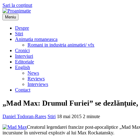
Sari la conținut
Meniu
Proanimatie
Stiri despre filme de animatie
Despre
Stiri
Animatia romaneasca
Romani in industria animatiei/ vfx
Cronici
Interviuri
Editoriale
English
News
Reviews
Interviews
Contact
„Mad Max: Drumul Furiei” se dezlănţuie, 
Daniel Todoran-Rares
Stiri
18 mai 2015
2 minute
Creatorul legendarei francize post-apocaliptice „Mad Ma
incursiune în universul exploziv al lui Max Rockatansky.