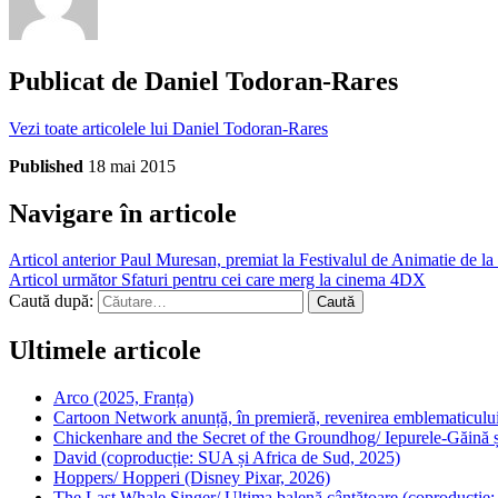
Publicat de
Daniel Todoran-Rares
Vezi toate articolele lui Daniel Todoran-Rares
Published
18 mai 2015
Navigare în articole
Articol anterior
Paul Muresan, premiat la Festivalul de Animatie de la 
Articol următor
Sfaturi pentru cei care merg la cinema 4DX
Caută după:
Ultimele articole
Arco (2025, Franța)
Cartoon Network anunță, în premieră, revenirea emblematicului
Chickenhare and the Secret of the Groundhog/ Iepurele-Găină ș
David (coproducție: SUA și Africa de Sud, 2025)
Hoppers/ Hopperi (Disney Pixar, 2026)
The Last Whale Singer/ Ultima balenă cântătoare (coproducție