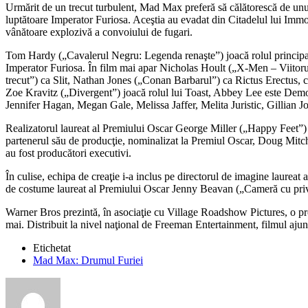
Urmărit de un trecut turbulent, Mad Max preferă să călătorescă de unul s
luptătoare Imperator Furiosa. Aceştia au evadat din Citadelul lui Immo
vânătoare explozivă a convoiului de fugari.
Tom Hardy („Cavalerul Negru: Legenda renaşte”) joacă rolul principa
Imperator Furiosa. În film mai apar Nicholas Hoult („X-Men – Viito
trecut”) ca Slit, Nathan Jones („Conan Barbarul”) ca Rictus Erectus,
Zoe Kravitz („Divergent”) joacă rolul lui Toast, Abbey Lee este Dem
Jennifer Hagan, Megan Gale, Melissa Jaffer, Melita Juristic, Gillian J
Realizatorul laureat al Premiului Oscar George Miller („Happy Feet”) 
partenerul său de producţie, nominalizat la Premiul Oscar, Doug Mit
au fost producători executivi.
În culise, echipa de creaţie i-a inclus pe directorul de imagine laure
de costume laureat al Premiului Oscar Jenny Beavan („Cameră cu prive
Warner Bros prezintă, în asociaţie cu Village Roadshow Pictures, o p
mai. Distribuit la nivel naţional de Freeman Entertainment, filmul a
Etichetat
Mad Max: Drumul Furiei