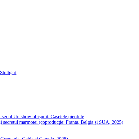
Stuttgart
 serial Un show obișnuit: Casetele pierdute
i secretul marmotei (coproducție: Franta, Belgia și SUA, 2025)
: Germania, Cehia și Canada, 2025)