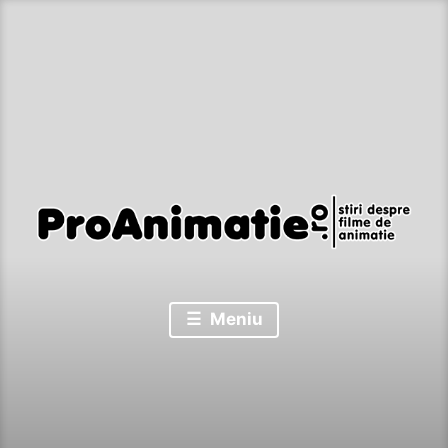
Sari
la
conținut
Stiri despre filme de animatie
Proanimatie
Meniu