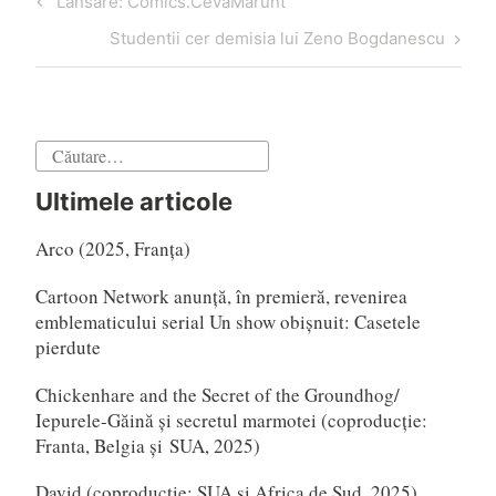
Articol
Lansare: Comics.CevaMarunt
în
anterior
Articol
Studentii cer demisia lui Zeno Bogdanescu
articole
următor
Caută
după:
Ultimele articole
Arco (2025, Franța)
Cartoon Network anunță, în premieră, revenirea
emblematicului serial Un show obișnuit: Casetele
pierdute
Chickenhare and the Secret of the Groundhog/
Iepurele-Găină și secretul marmotei (coproducție:
Franta, Belgia și SUA, 2025)
David (coproducție: SUA și Africa de Sud, 2025)