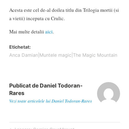
Acesta este cel de-al doilea titlu din Trilogia mortii (si
a vietii) inceputa cu Crulic.
Mai multe detalii
aici
.
Etichetat
Anca Damian|Muntele magic|The Magic Mountain
Publicat de
Daniel Todoran-
Rares
Vezi toate articolele lui Daniel Todoran-Rares
Navigare