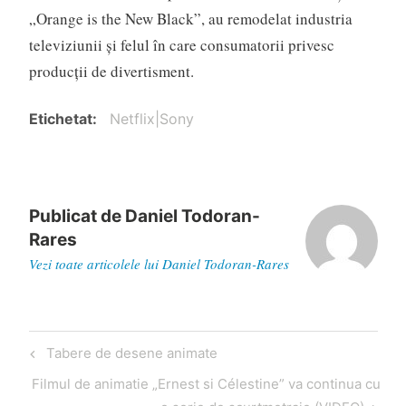
„Orange is the New Black”, au remodelat industria
televiziunii şi felul în care consumatorii privesc
producţii de divertisment.
Etichetat
Netflix|Sony
Publicat de
Daniel Todoran-
Rares
Vezi toate articolele lui Daniel Todoran-Rares
Navigare
Articol
Tabere de desene animate
în
anterior
Articol
Filmul de animatie „Ernest si Célestine” va continua cu
articole