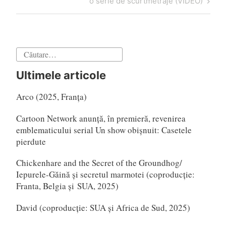
următor
o serie de scurtmetraje (VIDEO)
Caută
după:
Ultimele articole
Arco (2025, Franța)
Cartoon Network anunță, în premieră, revenirea
emblematicului serial Un show obișnuit: Casetele
pierdute
Chickenhare and the Secret of the Groundhog/
Iepurele-Găină și secretul marmotei (coproducție:
Franta, Belgia și SUA, 2025)
David (coproducție: SUA și Africa de Sud, 2025)