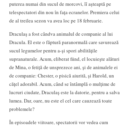
puterea numai din sucul de morcovi, îî aşteaptă pe
telespectatori din nou în faţa ecranelor. Premiera celui
de al treilea sezon va avea loc pe 18 februarie.
Draculaș a fost cândva animalul de companie al lui
Dracula. El este o făptură paranormală care savurează
sucul legumelor pentru a-și spori abilitățile
supranaturale. Acum, eliberat fiind, el locuiește alături
de Mina, o fetiță de unsprezece ani, și de animalele ei
de companie: Chester, o pisică aiurită, și Harold, un
cățel adorabil. Acum, când se întâmplă o mulțime de
lucruri ciudate, Draculaș este la datorie, pentru a salva
lumea. Dar, oare, nu este el cel care cauzează toate
problemele?
În episoadele viitoare, spectatorii vor vedea cum