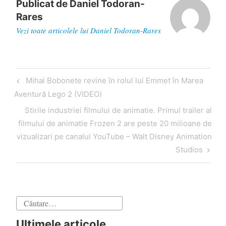
Publicat de
Daniel Todoran-
Rares
Vezi toate articolele lui Daniel Todoran-Rares
Navigare
Articol
Mihai Bobonete revine în rolul lui Emmet în Marea
în
anterior
Aventură Lego 2 (VIDEO)
articole
Articol
Stirile industriei filmului de animatie. Primul trailer al
următor
filmului de animatie Frozen 2 are peste 20 milioane de
vizualizari pe canalul YouTube – Walt Disney Animation
Studios
Caută
după:
Ultimele articole