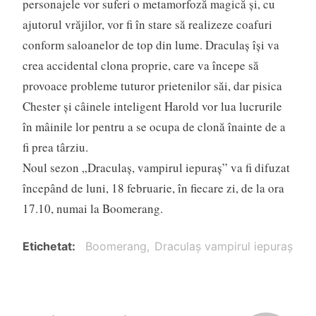
personajele vor suferi o metamorfoză magică și, cu
ajutorul vrăjilor, vor fi în stare să realizeze coafuri
conform saloanelor de top din lume. Draculaş își va
crea accidental clona proprie, care va începe să
provoace probleme tuturor prietenilor săi, dar pisica
Chester și câinele inteligent Harold vor lua lucrurile
în mâinile lor pentru a se ocupa de clonă înainte de a
fi prea târziu.
Noul sezon „Draculaş, vampirul iepuraş” va fi difuzat
începând de luni, 18 februarie, în fiecare zi, de la ora
17.10, numai la Boomerang.
Etichetat
Boomerang
Draculaş vampirul iepuraş