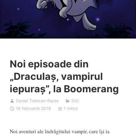
Noi episoade din
„Draculaş, vampirul
iepuraş”, la Boomerang
Daniel Todoran-Rares
Stiri
16 februarie 2019
1 minut
Noi aventuri ale îndrăgitului vampir, care îşi ia