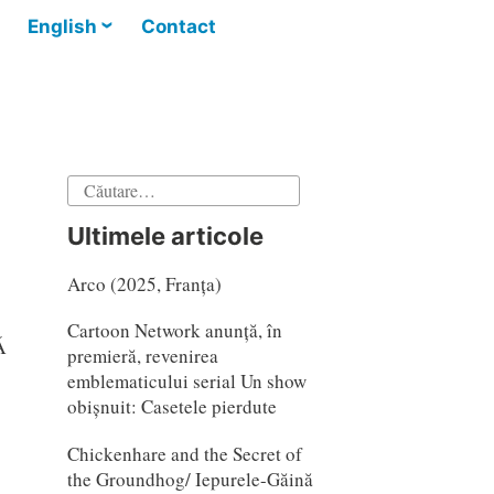
English
Contact
Caută
după:
Ultimele articole
Arco (2025, Franța)
Cartoon Network anunță, în
Ă
premieră, revenirea
emblematicului serial Un show
obișnuit: Casetele pierdute
Chickenhare and the Secret of
the Groundhog/ Iepurele-Găină