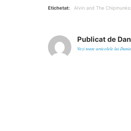
Etichetat
Alvin and The Chipmunk
Publicat de
Dan
Vezi toate articolele lui Dan
Navigare
Articol
Boomerang – recomandările lunii iun
în
anterior
articole