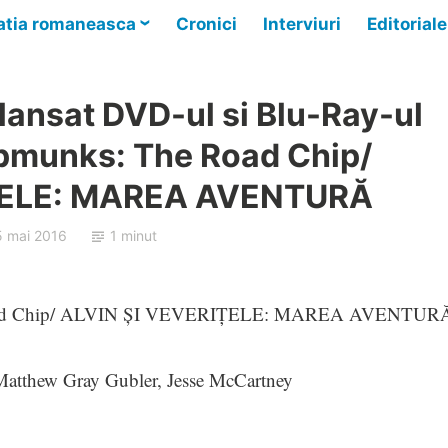
tia romaneasca
Cronici
Interviuri
Editoriale
lansat DVD-ul si Blu-Ray-ul
ipmunks: The Road Chip/
ȚELE: MAREA AVENTURĂ
5 mai 2016
1 minut
 Road Chip/ ALVIN ȘI VEVERIȚELE: MAREA AVENTUR
, Matthew Gray Gubler, Jesse McCartney