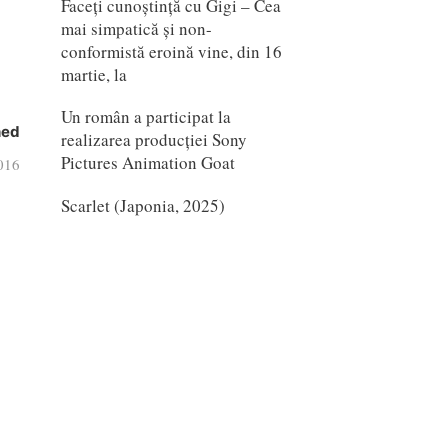
Faceți cunoștință cu Gigi – Cea
mai simpatică și non-
conformistă eroină vine, din 16
martie, la
Un român a participat la
hed
realizarea producției Sony
Pictures Animation Goat
016
Scarlet (Japonia, 2025)
a
mail