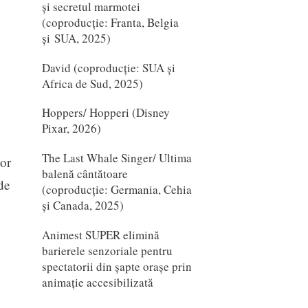
și secretul marmotei
(coproducție: Franta, Belgia
și SUA, 2025)
David (coproducție: SUA și
Africa de Sud, 2025)
Hoppers/ Hopperi (Disney
Pixar, 2026)
The Last Whale Singer/ Ultima
or
balenă cântătoare
de
(coproducție: Germania, Cehia
și Canada, 2025)
Animest SUPER elimină
barierele senzoriale pentru
spectatorii din șapte orașe prin
animație accesibilizată