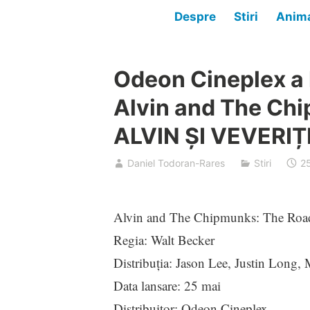
Despre
Stiri
Anima
Odeon Cineplex a 
Alvin and The Ch
ALVIN ȘI VEVERI
Daniel Todoran-Rares
Stiri
2
Alvin and The Chipmunks: The
Regia: Walt Becker
Distribuţia: Jason Lee, Justin Long
Data lansare: 25 mai
Distribuitor: Odeon Cineplex