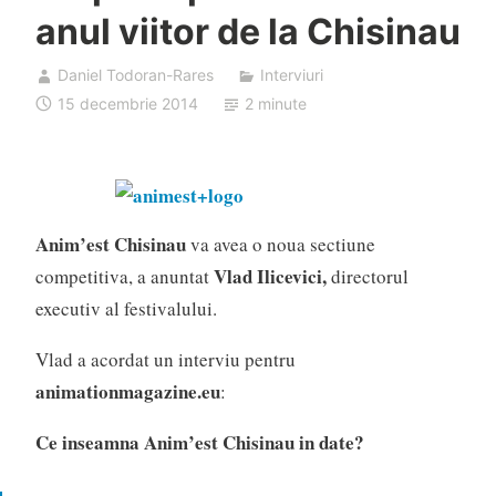
anul viitor de la Chisinau
Daniel Todoran-Rares
Interviuri
15 decembrie 2014
2 minute
Anim’est Chisinau
va avea o noua sectiune
Vlad Ilicevici,
competitiva, a anuntat
directorul
executiv al festivalului.
Vlad a acordat un interviu pentru
animationmagazine.eu
:
Ce inseamna Anim’est Chisinau in date?