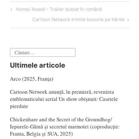
Navigare
Articol
Home/ Acasă – Trailer dublat în română
în
anterior
Articol
Cartoon Network trimite bucurie pe hârtie
articole
următor
Caută
după:
Ultimele articole
Arco (2025, Franța)
Cartoon Network anunță, în premieră, revenirea
emblematicului serial Un show obișnuit: Casetele
pierdute
Chickenhare and the Secret of the Groundhog/
Iepurele-Găină și secretul marmotei (coproducție:
Franta, Belgia și SUA, 2025)