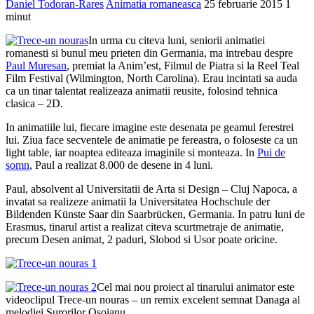
Daniel Todoran-Rares
Animatia romaneasca
25 februarie 2015
1
minut
In urma cu citeva luni, seniorii animatiei
romanesti si bunul meu prieten din Germania, ma intrebau despre
Paul Muresan
, premiat la Anim’est, Filmul de Piatra si la Reel Teal
Film Festival (Wilmington, North Carolina). Erau incintati sa auda
ca un tinar talentat realizeaza animatii reusite, folosind tehnica
clasica – 2D.
In animatiile lui, fiecare imagine este desenata pe geamul ferestrei
lui. Ziua face secventele de animatie pe fereastra, o foloseste ca un
light table, iar noaptea editeaza imaginile si monteaza. In
Pui de
somn
, Paul a realizat 8.000 de desene in 4 luni.
Paul, absolvent al Universitatii de Arta si Design – Cluj Napoca, a
invatat sa realizeze animatii la Universitatea Hochschule der
Bildenden Künste Saar din Saarbrücken, Germania. In patru luni de
Erasmus, tinarul artist a realizat citeva scurtmetraje de animatie,
precum Desen animat, 2 paduri, Slobod si Usor poate oricine.
Cel mai nou proiect al tinarului animator este
videoclipul Trece-un nouras – un remix excelent semnat Danaga al
melodiei Surorilor Osoianu.