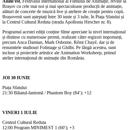
Anim’est
, Festivalul International al Filmului de Animație, revine la
Brașov cu cele mai noi și mai spectaculoase producții de animație,
alături de concerte de muzică live și ateliere de creație pentru copii.
Brașovenii sunt așteptați între 30 iunie și 3 iulie, în Piața Sfatului și
la Centrul Cultural Reduta (strada Apollonia Hirscher nr. 8).
Programul acestei ediții conține filme apreciate la nivel internațional
și distinse cu numeroase premii, realizate către regizori importanți,
precum Anca Damian, Mark Osborne, Rémi Chayé, dar și de
renumitele studiouri Folimage și Ghilbi. Pe lângă acestea, sunt
incluse și proiectele artistice ale Animation Worksheep, primul
atelier internațional de animație din România.
JOI 30 IUNIE
Piața Sfatului
21:30 Băiatul-fantomă / Phantom Boy (84′); +12
VINERI 1 IULIE
Centrul Cultural Reduta
12:00 Program MINIMEST 1 (60′); +3