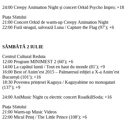
24:00 Creepy Animation Night și concert Orkid Psycho Impro; +18
Piața Sfatului
21:00 Concert Orkid de warm-up Creepy Animation Night
22:00 Fură steagul, salvează Luna / Capture the Flag (97′); +6
SÂMBĂTĂ 2 IULIE
Centrul Cultural Reduta
12:00 Program MINIMEST 2 (60′); +6
14:00 La capătul lumii / Tout en haut du monde (81′); +9
16:00 Best of Anim’est 2015 – Palmaresul ediției a X-a Anim’est
București (101′); +16
18:30 Povestea prințesei Kaguya / Kaguyahime no monogatari
(137′); +9
24:00 AniMusic Night cu electric concert RoadkillSoda; +16
Piața Sfatului
21:00 Warm-up Music Videos
22:00 Micul Prinț / The Little Prince (108′); +6