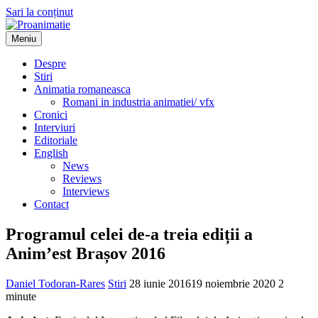
Sari la conținut
Meniu
Proanimatie
Stiri despre filme de animatie
Despre
Stiri
Animatia romaneasca
Romani in industria animatiei/ vfx
Cronici
Interviuri
Editoriale
English
News
Reviews
Interviews
Contact
Programul celei de-a treia ediții a
Anim’est Brașov 2016
Daniel Todoran-Rares
Stiri
28 iunie 2016
19 noiembrie 2020
2
minute