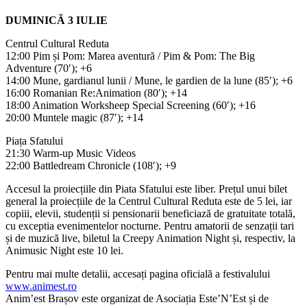
DUMINICĂ 3 IULIE
Centrul Cultural Reduta
12:00 Pim și Pom: Marea aventură / Pim & Pom: The Big
Adventure (70′); +6
14:00 Mune, gardianul lunii / Mune, le gardien de la lune (85′); +6
16:00 Romanian Re:Animation (80′); +14
18:00 Animation Worksheep Special Screening (60′); +16
20:00 Muntele magic (87′); +14
Piața Sfatului
21:30 Warm-up Music Videos
22:00 Battledream Chronicle (108′); +9
Accesul la proiecțiile din Piata Sfatului este liber. Prețul unui bilet
general la proiecțiile de la Centrul Cultural Reduta este de 5 lei, iar
copiii, elevii, studenții si pensionarii beneficiază de gratuitate totală,
cu exceptia evenimentelor nocturne. Pentru amatorii de senzații tari
și de muzică live, biletul la Creepy Animation Night și, respectiv, la
Animusic Night este 10 lei.
Pentru mai multe detalii, accesați pagina oficială a festivalului
www.animest.ro
Anim’est Brașov este organizat de Asociația Este’N’Est și de