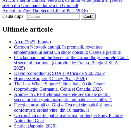
Articol anterior
Cartoon Network dă undă verde pentru al şaselea
sezon din Uimitoarea lume a lui Gumball
Articol următor
The Secret Life of Pets (2016)
Caută după:
Ultimele articole
Arco (2025, Franța)
Cartoon Network anunță, în premieră, revenirea
emblematicului serial Un show obișnuit: Casetele pierdute
Chickenhare and the Secret of the Groundhog/ Iepurele-Găină
și secretul marmotei (coproducție: Franta, Belgia și SUA,
2025)
David (coproducție: SUA și Africa de Sud, 2025)
Hoppers/ Hopperi (Disney Pixar, 2026)
The Last Whale Singer/ Ultima balenă cântătoare
(coproducție: Germania, Cehia și Canada, 2025)
Animest SUPER elimină barierele senzoriale pentru
spectatorii din șapte orașe prin animație accesibilizată
Faceți cunoștință cu Gigi – Cea mai simpatică și non-
conformistă eroină vine, din 16 martie, la
Un român a participat la realizarea producției Sony Pictures
Animation Goat
Scarlet (Japonia, 2025)