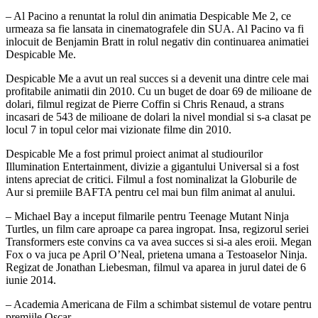
– Al Pacino a renuntat la rolul din animatia Despicable Me 2, ce
urmeaza sa fie lansata in cinematografele din SUA. Al Pacino va fi
inlocuit de Benjamin Bratt in rolul negativ din continuarea animatiei
Despicable Me.
Despicable Me a avut un real succes si a devenit una dintre cele mai
profitabile animatii din 2010. Cu un buget de doar 69 de milioane de
dolari, filmul regizat de Pierre Coffin si Chris Renaud, a strans
incasari de 543 de milioane de dolari la nivel mondial si s-a clasat pe
locul 7 in topul celor mai vizionate filme din 2010.
Despicable Me a fost primul proiect animat al studiourilor
Illumination Entertainment, divizie a gigantului Universal si a fost
intens apreciat de critici. Filmul a fost nominalizat la Globurile de
Aur si premiile BAFTA pentru cel mai bun film animat al anului.
– Michael Bay a inceput filmarile pentru Teenage Mutant Ninja
Turtles, un film care aproape ca parea ingropat. Insa, regizorul seriei
Transformers este convins ca va avea succes si si-a ales eroii. Megan
Fox o va juca pe April O’Neal, prietena umana a Testoaselor Ninja.
Regizat de Jonathan Liebesman, filmul va aparea in jurul datei de 6
iunie 2014.
– Academia Americana de Film a schimbat sistemul de votare pentru
premiile Oscar.