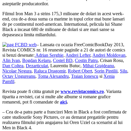
asteptarile producatorilor.
Filmul Iron Man 3 a strins 175,3 milioane de dolari in acest week-
end, cea de-a doua suma ca marime in topul celor mai bune lansari
de pe continentul nord-american. International, pelicula lui Shane
Black a incasat 680 de milioane de dolari si are mari sanse sa
depaseasca limita miliardului.
– Lansata cu ocazia FreeComicBookDay 2013,
Revista COMICS nr. 16 reuneste paginile a 21 de autori de comics
si benzi desenate:
Adrian Serghie
,
Andrei Lefter
,
Andrei Moldovan
,
Alin Ivan
,
Bogdan Kelaru
,
Costel BD
,
Costin Patru
, Crisan Rosu,
Dan Coltea
,
Dezarticulat
, Laurentiu Butuc,
Mihai Grajdeanu
,
Nicolae Negura
,
Raluca Dragomir
,
Robert Obert
,
Sorin Pintilii
,
Silu
,
Octav Ungureanu
,
Toma Alexandru
,
Traian Ionescu
si
Xenia
Pamfil
.
Revista poate fi citita gratuit pe
www.revistacomics.ro
. Varianta
tiparita a revistei, cat si multe alte albume si romane grafice
romanesti, pot fi comandate de
aici
.
– Cea de-a patra parte a francizei Men in Black a fost confirmata de
catre studiourile Sony Pictures, ce au demarat pregatirile pentru
realizarea filmului prin angajarea lui Oren Uziel ca scenarist al lui
Men in Black 4.