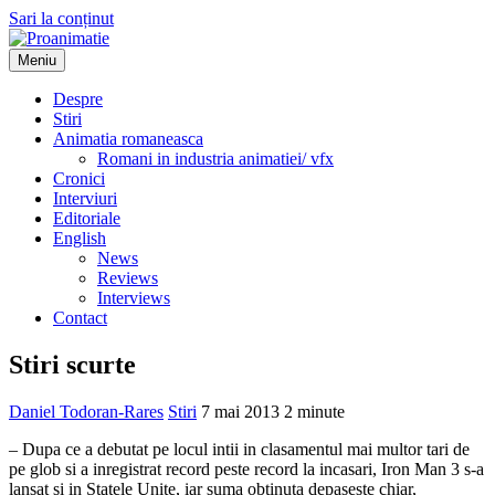
Sari la conținut
Meniu
Proanimatie
Stiri despre filme de animatie
Despre
Stiri
Animatia romaneasca
Romani in industria animatiei/ vfx
Cronici
Interviuri
Editoriale
English
News
Reviews
Interviews
Contact
Stiri scurte
Daniel Todoran-Rares
Stiri
7 mai 2013
2 minute
– Dupa ce a debutat pe locul intii in clasamentul mai multor tari de
pe glob si a inregistrat record peste record la incasari, Iron Man 3 s-a
lansat si in Statele Unite, iar suma obtinuta depaseste chiar,