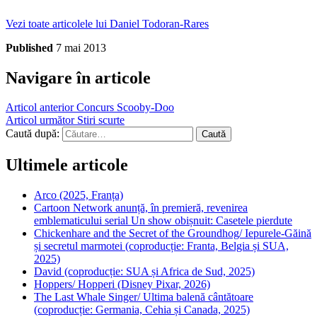
Vezi toate articolele lui Daniel Todoran-Rares
Published
7 mai 2013
Navigare în articole
Articol anterior
Concurs Scooby-Doo
Articol următor
Stiri scurte
Caută după:
Ultimele articole
Arco (2025, Franța)
Cartoon Network anunță, în premieră, revenirea
emblematicului serial Un show obișnuit: Casetele pierdute
Chickenhare and the Secret of the Groundhog/ Iepurele-Găină
și secretul marmotei (coproducție: Franta, Belgia și SUA,
2025)
David (coproducție: SUA și Africa de Sud, 2025)
Hoppers/ Hopperi (Disney Pixar, 2026)
The Last Whale Singer/ Ultima balenă cântătoare
(coproducție: Germania, Cehia și Canada, 2025)