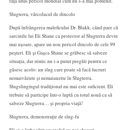
faţa unui pericol mondial cum nu s-a mai pomenit.
Slugterra, vârcolacul de dincolo
După înfrângerea maleficului Dr. Blakk, când pare că
sarcinile lui Eli Shane ca protector al Slugterra devin
mai uşoare, apare un nou pericol dincolo de cele 99
peşteri. Eli şi Gaşca Shane se grăbesc să salveze
situaţia, dar nimic nu i-a putut pregăti pentru ce
găsesc acolo: un slug care poate să facă lucruri
nemaivăzute şi nemaiauzite în Slugterra.
Slugslingingul tradiţional nu mai este suficient. Eli
trebuie să participe într-o luptă cu totul nouă ca să
salveze Slugterra… şi propria viaţă!
Slugterra, demonstraţie de slug-fu
Eli şi-a îmbogăţit arsenalul cu noi sluguri