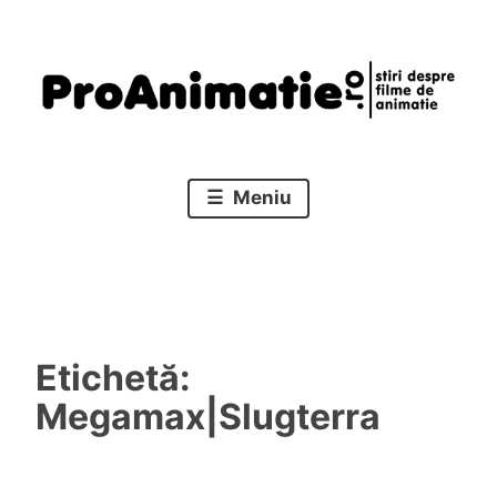
Sari
la
conținut
Stiri despre filme de animatie
Proanimatie
Meniu
Etichetă:
Megamax|Slugterra