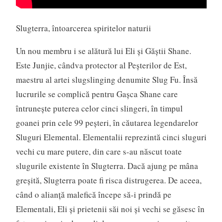
Slugterra, întoarcerea spiritelor naturii
Un nou membru i se alătură lui Eli şi Găştii Shane.
Este Junjie, cândva protector al Peşterilor de Est,
maestru al artei slugslinging denumite Slug Fu. Însă
lucrurile se complică pentru Gaşca Shane care
întruneşte puterea celor cinci slingeri, în timpul
goanei prin cele 99 peşteri, în căutarea legendarelor
Sluguri Elemental. Elementalii reprezintă cinci sluguri
vechi cu mare putere, din care s-au născut toate
slugurile existente în Slugterra. Dacă ajung pe mâna
greşită, Slugterra poate fi risca distrugerea. De aceea,
când o alianţă malefică începe să-i prindă pe
Elementali, Eli şi prietenii săi noi şi vechi se găsesc în