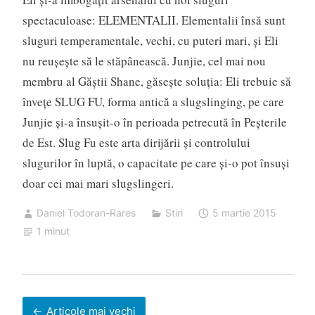
spectaculoase: ELEMENTALII. Elementalii însă sunt
sluguri temperamentale, vechi, cu puteri mari, şi Eli
nu reuşeşte să le stăpânească. Junjie, cel mai nou
membru al Găştii Shane, găseşte soluţia: Eli trebuie să
înveţe SLUG FU, forma antică a slugslinging, pe care
Junjie şi-a însuşit-o în perioada petrecută în Peşterile
de Est. Slug Fu este arta dirijării şi controlului
slugurilor în luptă, o capacitate pe care şi-o pot însuşi
doar cei mai mari slugslingeri.
Daniel Todoran-Rares
Stiri
5 martie 2015
1 minut
Navigare
Articole mai vechi