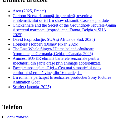
Arco (2025, Franța)
Cartoon Network anunță, în premieră, revenirea
emblematicului serial Un show obișnuit: Casetele pierdute
Chickenhare and the Secret of the Groundhog/ Iepurele-Găină
și secretul marmotei (coproducție: Franta, Belgia și SUA,
2025)
David (coproducție: SUA și Africa de Sud, 2025)
Hoppers/ Hopperi (Disney Pixar, 2026)
The Last Whale Singer/ Ultima balenă cântătoare
(coproducție: Germania, Cehia și Canada, 2025)
Animest SUPER elimină barierele senzoriale pentru
spectatorii din șapte orașe prin animație accesibilizată
Faceți cunoștință cu Gigi – Cea mai simpatică și non-
conformistă eroină vine, din 16 martie, la
Un român a participat la realizarea producției Sony Pictures
Animation Goat
Scarlet (Japonia, 2025)
Telefon
0721795620