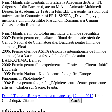
Nina Mihaila este licentiata in Grafica la Academia de Arta, „N.
Grigorescu” din Bucuresti, are un M.A. in Animatie Multimedia
Design, la Academia de Teatru si Film „I.L.Caragiale” si studii post-
universitare in Comunicare si PR la SNSPA, „David Ogilvy”,
membra a Uniunii Artistilor Plastici din Romania si a Uniunii
Cineastilor din Romania.
Nina Mihaila are in portofoliu mai multe premii de specialitate:
2007: Premiu pentru originaliate in filmul de animatie oferit de
Centru National de Cinematografie, Bucuresti pentru filmul de
animatie „Ploaia”.
2006: Premiu oferit de ASIFA (Asociatia internationala de Film de
animatie) la a 3-a editie a festivalului de film de animatie
BALKANIMA, Belgrad.
2006: Premiu pentru film experimental la Festivalul „Cinema Iubit”,
Bucuresti
1995: Premiu National Kodak pentru fotografie „European
Panorama in Photography”
1994: Bursa pentru fotografie „Pépinières européennes pour jeunes
artistes”, Chalon-sur-Saone, Franta.
Daniel Todoran-Rares
Animatia romaneasca
12 iulie 2012
1 minut
Caută după:
Ultimele articole