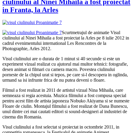
ciulinului al Ninei Mihaila a fost proiectat
in Franta, la Arles
Scurtmetrajul de animatie Visul
ciulinului al Ninei Mihaila a fost proiectat la Arles pe 8 iulie 2012 in
cadrul evenimentului international Les Rencontres de la
Photographie, Arles 2012.
Visul ciulinului are o durata de 1 minut si 40 secunde si este un
experiment vizual realizat cu ajutorul mai multor tehnici: fotografie,
desen animat si filmari cu camera macro. Povestea ciulinului
porneste de la chipul urat si tepos, pe care si-l descopera in oglinda,
urmand sa isi infrunte frica de nu putea deveni o floare.
Filmul a fost realizat in 2011 de artistul vizual Nina Mihaila, care
semneaza si regia acestuia. Muzica filmului a fost compusa special
pentru acest film de artista japoneza Nobuko Akiyama si se numeste
Floare de ciulin. Montajul filmului a fost realizat de Dana Bunescu,
unul dintre cei mai cautati editori si sound-designeri al industriei de
cinema din Romania.
Visul ciulinului a fost selectat si proiectat in octombrie 2011, in
competitia romaneasca, la Festivalul de animatie Animest.