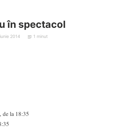
u în spectacol
iunie 2014
1 minut
, de la 18:35
8:35