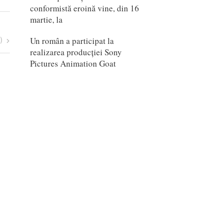
conformistă eroină vine, din 16
martie, la
Un român a participat la
)
realizarea producției Sony
Pictures Animation Goat
Scarlet (Japonia, 2025)
mail
daniel@proanimatie.ro