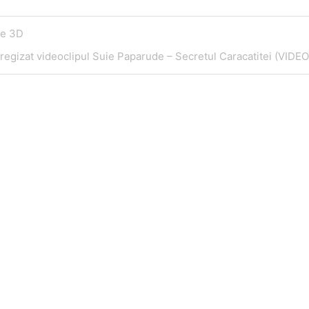
ne 3D
regizat videoclipul ‪Suie Paparude – Secretul Caracatitei (VIDEO
Telefon
E
0721795620