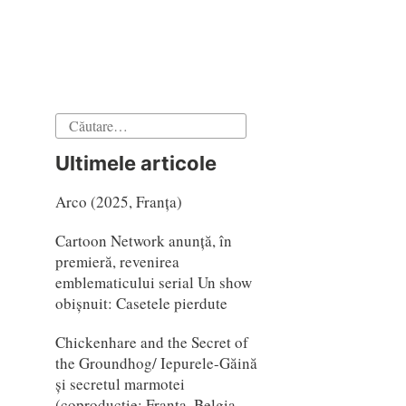
Caută
după:
Ultimele articole
Arco (2025, Franța)
Cartoon Network anunță, în
premieră, revenirea
emblematicului serial Un show
obișnuit: Casetele pierdute
Chickenhare and the Secret of
the Groundhog/ Iepurele-Găină
și secretul marmotei
(coproducție: Franta, Belgia