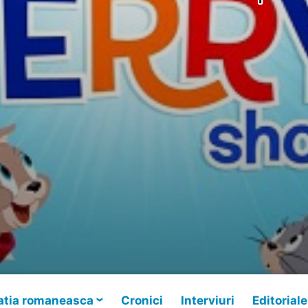
tia romaneasca
Cronici
Interviuri
Editoriale