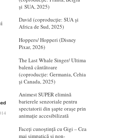
și SUA, 2025)
David (coproducție: SUA și
ui
Africa de Sud, 2025)
Hoppers/ Hopperi (Disney
Pixar, 2026)
The Last Whale Singer/ Ultima
balenă cântătoare
(coproducție: Germania, Cehia
și Canada, 2025)
Animest SUPER elimină
barierele senzoriale pentru
hed
spectatorii din șapte orașe prin
2014
animație accesibilizată
Faceți cunoștință cu Gigi – Cea
mai simpatică și non-