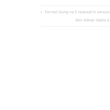
Navigare
Articol
Forrest Gump va fi relansat în versiu
în
anterior
Articol
Alin-Adnan Vasile a 
articole
următor