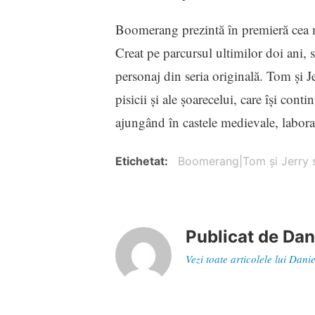
Boomerang prezintă în premieră cea m
Creat pe parcursul ultimilor doi ani, s
personaj din seria originală. Tom și J
pisicii și ale șoarecelui, care își conti
ajungând în castele medievale, laborat
Etichetat
Boomerang|Tom și Jerry s
Publicat de
Dan
Vezi toate articolele lui Dan