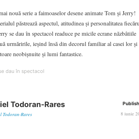
ai nouă serie a faimoaselor desene animate Tom și Jerry!
erialul păstrează aspectul, atitudinea și personalitatea fiecăr
erry se dau în spectacol readuce pe micile ecrane năzbâtiile
nuă urmăririle, ieșind însă din decorul familiar al casei lor și
oare neobișnuite și lumi fantastice.
e dau în spectacol
iel Todoran-Rares
Publis
8 iunie 
iel Todoran-Rares