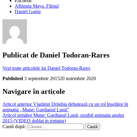
Etichetat
Albinuta Maya. Filmul
Daniel Gagiu
Publicat de
Daniel Todoran-Rares
Vezi toate articolele lui Daniel Todoran-Rares
Published
3 septembrie 2015
20 noiembrie 2020
Navigare în articole
Articol anterior
Vladimir Drăghia debutează cu un rol înşelător în
animaţia ,,Mune: Gardianul Lunii”
Articol următor
Mune: Gardianul Lunii, posibil animatia anului
2015 (VIDEO dublat in romana)
Caută după: