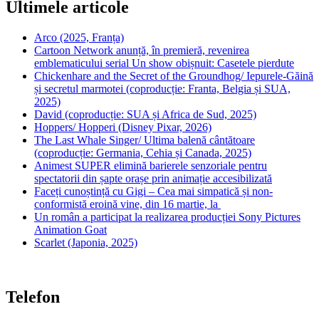
Ultimele articole
Arco (2025, Franța)
Cartoon Network anunță, în premieră, revenirea
emblematicului serial Un show obișnuit: Casetele pierdute
Chickenhare and the Secret of the Groundhog/ Iepurele-Găină
și secretul marmotei (coproducție: Franta, Belgia și SUA,
2025)
David (coproducție: SUA și Africa de Sud, 2025)
Hoppers/ Hopperi (Disney Pixar, 2026)
The Last Whale Singer/ Ultima balenă cântătoare
(coproducție: Germania, Cehia și Canada, 2025)
Animest SUPER elimină barierele senzoriale pentru
spectatorii din șapte orașe prin animație accesibilizată
Faceți cunoștință cu Gigi – Cea mai simpatică și non-
conformistă eroină vine, din 16 martie, la
Un român a participat la realizarea producției Sony Pictures
Animation Goat
Scarlet (Japonia, 2025)
Telefon