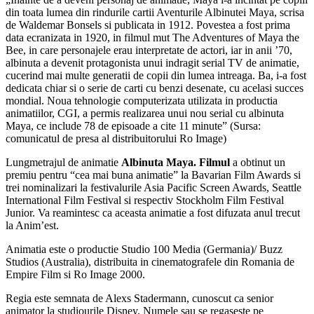
din toata lumea din rindurile cartii Aventurile Albinutei Maya, scrisa
de Waldemar Bonsels si publicata in 1912. Povestea a fost prima
data ecranizata in 1920, in filmul mut The Adventures of Maya the
Bee, in care personajele erau interpretate de actori, iar in anii ’70,
albinuta a devenit protagonista unui indragit serial TV de animatie,
cucerind mai multe generatii de copii din lumea intreaga. Ba, i-a fost
dedicata chiar si o serie de carti cu benzi desenate, cu acelasi succes
mondial. Noua tehnologie computerizata utilizata in productia
animatiilor, CGI, a permis realizarea unui nou serial cu albinuta
Maya, ce include 78 de episoade a cite 11 minute” (Sursa:
comunicatul de presa al distribuitorului Ro Image)
Lungmetrajul de animatie
Albinuta Maya. Filmul
a obtinut un
premiu pentru “cea mai buna animatie” la Bavarian Film Awards si
trei nominalizari la festivalurile Asia Pacific Screen Awards, Seattle
International Film Festival si respectiv Stockholm Film Festival
Junior. Va reamintesc ca aceasta animatie a fost difuzata anul trecut
la Anim’est.
Animatia este o productie Studio 100 Media (Germania)/ Buzz
Studios (Australia), distribuita in cinematografele din Romania de
Empire Film si Ro Image 2000.
Regia este semnata de Alexs Stadermann, cunoscut ca senior
animator la studiourile Disney. Numele sau se regaseste pe