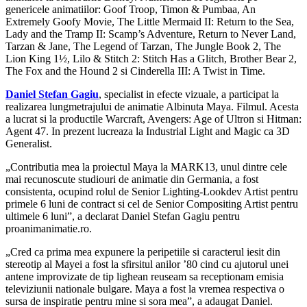
genericele animatiilor: Goof Troop, Timon & Pumbaa, An
Extremely Goofy Movie, The Little Mermaid II: Return to the Sea,
Lady and the Tramp II: Scamp’s Adventure, Return to Never Land,
Tarzan & Jane, The Legend of Tarzan, The Jungle Book 2, The
Lion King 1½, Lilo & Stitch 2: Stitch Has a Glitch, Brother Bear 2,
The Fox and the Hound 2 si Cinderella III: A Twist in Time.
Daniel Stefan Gagiu
, specialist in efecte vizuale, a participat la
realizarea lungmetrajului de animatie Albinuta Maya. Filmul. Acesta
a lucrat si la productile Warcraft, Avengers: Age of Ultron si Hitman:
Agent 47. In prezent lucreaza la
Industrial Light and Magic
ca 3D
Generalist.
„Contributia mea la proiectul Maya la MARK13, unul dintre cele
mai recunoscute studiouri de animatie din Germania, a fost
consistenta, ocupind rolul de Senior Lighting-Lookdev Artist pentru
primele 6 luni de contract si cel de Senior Compositing Artist pentru
ultimele 6 luni”, a declarat Daniel Stefan Gagiu pentru
proanimanimatie.ro.
„Cred ca prima mea expunere la peripetiile si caracterul iesit din
stereotip al Mayei a fost la sfirsitul anilor ’80 cind cu ajutorul unei
antene improvizate de tip lighean reuseam sa receptionam emisia
televiziunii nationale bulgare. Maya a fost la vremea respectiva o
sursa de inspiratie pentru mine si sora mea”, a adaugat Daniel.