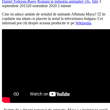
Daniel Todoran-Rares
Romani in industria animatiei/ vfx
,
Stiri
3
septembrie 2015
20 noiembrie 2020
2 minute
Cine isi aduce aminte de serialul de animatie Albinuta Maya? 🙂 In
copilarie ma uitam cu placere la serial la televiziunea bulgara. Cei
interesati pot citi despre aceasta productie tv pe
Wikipedia
.
„Inainte de a deveni personaj de animatie, Maya i-a incintat pe copiii